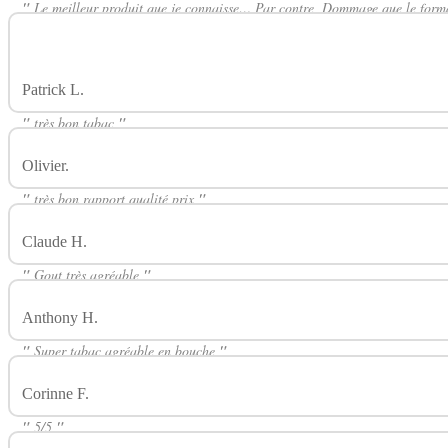
"
Le meilleur produit que je connaisse… Par contre, Dommage que le form
se fasse plus en en 3 ou 6 mg… Cela m’oblige à commandé en 50ml (Plus 
et de pollution…)
"
Patrick L.
Avis Sur Blond Doux 50ml SERIES LABORATOIRE H
"
très bon tabac
"
Olivier.
Avis Sur Blond Doux 50ml SERIES LABORATOIRE H2O
"
très bon rapport qualité prix
"
Claude H.
Avis Sur Blond Doux 50ml SERIES LABORATOIRE H
"
Gout très agréable
"
Anthony H.
Avis Sur Blond Doux 50ml SERIES LABORATOIRE
"
Super tabac agréable en bouche
"
Corinne F.
Avis Sur Blond Doux 50ml SERIES LABORATOIRE H
"
5/5
"