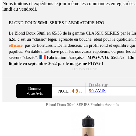
Nous traitons et expédions le jour même les commandes enregistrées 
lundi au vendredi.
BLOND DOUX 50ML SERIES LABORATOIRE H2O
Le Blond Doux 50ml en 65/35 de la gamme CLASSIC SERIES par le Lab
h2o, c’est un "classic" léger, agréable en bouche, idéal pour le quotidien.
efficace
, pas de fioritures... De la douceur, un profil rond et équilibré qui
papilles. Véritable must-have pour les nouveaux vapoteurs, ou pour les ad
saveurs “classic”.
Fabrication Française
- MPGV/VG:
65/35% -
Elu 
liquide en septembre 2022 par le magasine PGVG !
LES AVIS CLIENTS
Basée sur
Donnez
4.9
AVIS
50
NOTE :
/5
Votre Avis
Blond Doux 50ml SERIES Produits Associés