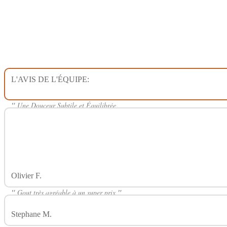
L'AVIS DE L'ÉQUIPE:
Avis Sur Blond Doux 50ml SERIES LA
H2O
"
Une Douceur Subtile et Équilibrée
Le liquide "LABORATOIRE H2O Blond Doux 50ml" est une véritable trouv
les amateurs de saveurs de tabac blond doux. Il offre une expérience de vape
subtile, idéale pour ceux qui recherchent la simplicité et la douceur dans le
convient de noter que ce blond doux a remporté un prix, ce qui ne surpren
!
"
Olivier F.
Avis Sur Blond Doux 50ml SERIES LABORATOIRE H
"
Gout très agréable à un super prix
"
Stephane M.
Avis Sur Blond Doux 50ml SERIES LABORATOIRE