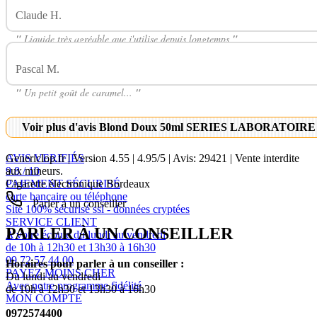
Claude H.
Avis Sur Blond Doux 50ml SERIES LABORATOIRE H
"
Liquide très agréable que j'utilise depuis longtemps
"
Pascal M.
Avis Sur Blond Doux 50ml SERIES LABORATOIRE H
"
Un petit goût de caramel...
"
Voir plus d'avis Blond Doux 50ml SERIES LABORATOIRE 
AVIS VERIFIÉS
Genericlop.fr
|
Version 4.55
|
4.95
/
5
| Avis:
29421
| Vente interdite
9.8 / 10
aux mineurs.
PAIEMENT SÉCURISÉ
Cigarette électronique Bordeaux
carte bancaire ou téléphone
Parler à un conseiller
Site 100% sécurisé ssl - données cryptées
SERVICE CLIENT
PARLER À UN CONSEILLER
A votre écoute du lundi au vendredi
de 10h à 12h30 et 13h30 à 16h30
09 72 57 44 00
Horaires pour parler à un conseiller :
PAYEZ MOINS CHER
Du lundi au vendredi
Avec notre programme fidélité
de 10h à 12h30 et 13h30 à 16h30
MON COMPTE
0972574400