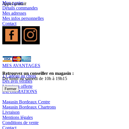
Mon panier
Appel gratuit
Détails commandes
Mes adresses
Mes infos personnelles
Contact
MES AVANTAGES
Retrouvez un conseiller en magasin :
1 Cadeau au choix
Du lundi au samedi de 10h à 19h15
Des avis vérifiés
Livraison offerte
Fermer
INFORMATIONS
Magasin Bordeaux Centre
Magasin Bordeaux Chartrons
Livraison
Mentions légales
Conditions de vente
Contact