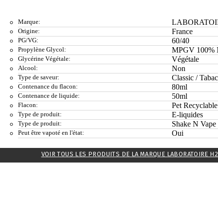
Marque:
LABORATOIR
Origine:
France
PG/VG:
60/40
Propylène Glycol:
MPGV 100% N
Glycérine Végétale:
Végétale
Alcool:
Non
Type de saveur:
Classic / Taba
Contenance du flacon:
80ml
Contenance de liquide:
50ml
Flacon:
Pet Recyclable
Type de produit:
E-liquides
Type de produit:
Shake N Vape
Peut être vapoté en l'état:
Oui
VOIR TOUS LES PRODUITS DE LA MARQUE LABORATOIRE H