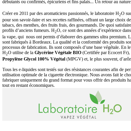
débutants ou confirmés, épicuriens et fins palais... Un retour au natur
Créer en 2011 par des aromaticiens passionnés, le laboratoire H
O sud
2
pour son savoir-faire et ses recettes raffinées, offrant un large choix d
tabacs, des menthes, des fruits frais, des gourmands. De quoi satisfaire
profils d’anciens fumeurs. H
O, ce sont des années d’expérience dan
2
la vape, qui nous ont permis d’élaborer des gammes ultra premium. L
sont fabriqués à Bordeaux. La qualité et la conformité des produits so
processus de fabrication. Ils sont composés d’une base végétale. En le
H
O utilise de la
Glycérine Végétale BIO
(Certifiée par Ecocert Fr),
2
Propylène Glycol 100% Végétal
(MPGV) et, le plus souvent, d’arô
Tous les e-liquides sont testés sur des résistances courantes afin de pe
utilisation optimale de la cigarette électronique. Nous avons fait le ch
fabriquer uniquement du grand format pour vous offrir des produits 
tout en restant économiques.