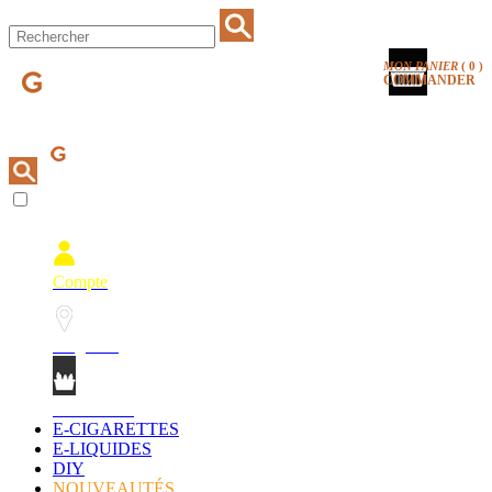
MON PANIER
(
0
)
COMMANDER
Compte
Magasins
Mon Panier
E-CIGARETTES
E-LIQUIDES
DIY
NOUVEAUTÉS