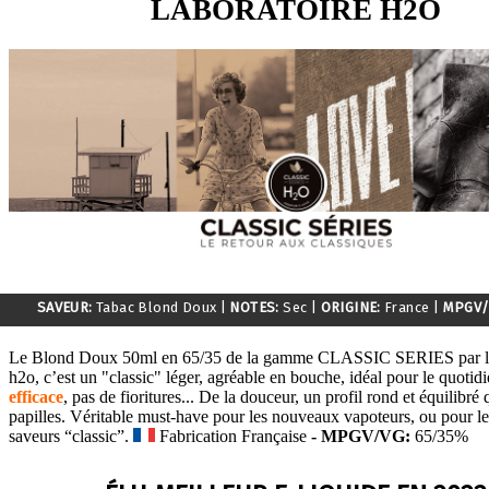
LABORATOIRE H2O
SAVEUR:
Tabac Blond Doux
|
NOTES:
Sec
|
ORIGINE:
France
|
MPGV/
Le Blond Doux 50ml en 65/35 de la gamme CLASSIC SERIES par le
h2o, c’est un "classic" léger, agréable en bouche, idéal pour le quotid
efficace
, pas de fioritures... De la douceur, un profil rond et équilibré 
papilles. Véritable must-have pour les nouveaux vapoteurs, ou pour le
saveurs “classic”.
Fabrication Française
- MPGV/VG:
65/35%