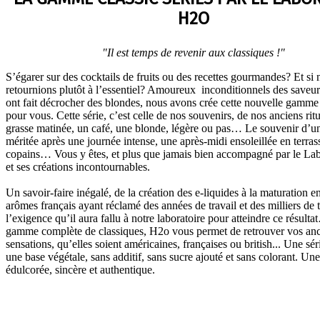
H2O
"Il est temps de revenir aux classiques !"
S’égarer sur des cocktails de fruits ou des recettes gourmandes? Et si
retournions plutôt à l’essentiel? Amoureux inconditionnels des saveu
ont fait décrocher des blondes, nous avons crée cette nouvelle gamme
pour vous. Cette série, c’est celle de nos souvenirs, de nos anciens rit
grasse matinée, un café, une blonde, légère ou pas… Le souvenir d’u
méritée après une journée intense, une après-midi ensoleillée en terras
copains… Vous y êtes, et plus que jamais bien accompagné par le La
et ses créations incontournables.
Un savoir-faire inégalé, de la création des e-liquides à la maturation en
arômes français ayant réclamé des années de travail et des milliers de te
l’exigence qu’il aura fallu à notre laboratoire pour atteindre ce résul
gamme complète de classiques, H2o vous permet de retrouver vos an
sensations, qu’elles soient américaines, françaises ou british... Une sér
une base végétale, sans additif, sans sucre ajouté et sans colorant. U
édulcorée, sincère et authentique.