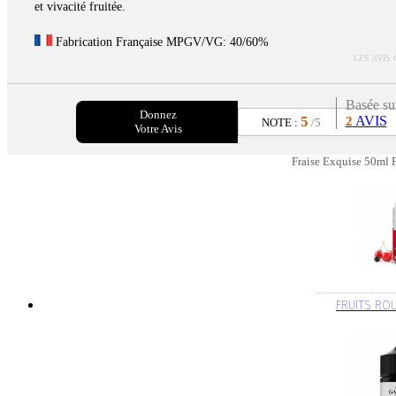
et vivacité fruitée.
Fabrication Française MPGV/VG: 40/60%
LES AVIS
Basée su
Donnez
5
AVIS
2
NOTE :
/5
Votre Avis
Fraise Exquise 50ml P
FRUITS RO