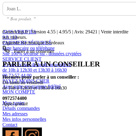
Joan L.
Avis Sur Fraise Exquise 50ml LABORATOIRE H2O
"
Bon produit.
"
AVIS VERIFIÉS
Genericlop.fr
|
Version 4.55
|
4.95
/
5
| Avis:
29421
| Vente interdite
9.8 / 10
aux mineurs.
PAIEMENT SÉCURISÉ
Cigarette électronique Bordeaux
carte bancaire ou téléphone
Parler à un conseiller
Site 100% sécurisé ssl - données cryptées
SERVICE CLIENT
PARLER À UN CONSEILLER
A votre écoute du lundi au vendredi
de 10h à 12h30 et 13h30 à 16h30
09 72 57 44 00
Horaires pour parler à un conseiller :
PAYEZ MOINS CHER
Du lundi au vendredi
Avec notre programme fidélité
de 10h à 12h30 et 13h30 à 16h30
MON COMPTE
0972574400
Mon panier
Appel gratuit
Détails commandes
Mes adresses
Mes infos personnelles
Contact