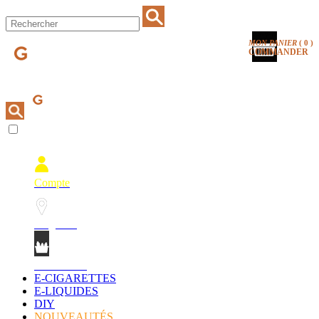
MON PANIER
(
0
)
COMMANDER
Compte
Magasins
Mon Panier
E-CIGARETTES
E-LIQUIDES
DIY
NOUVEAUTÉS