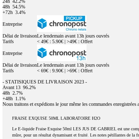
24h
42.2%
48h
54.5%
+72h
3.4%
Entreprise
Délai de livraison
Le lendemain avant 13h jours ouvrés
Tarifs
< 49€ : 5.90€ | >49€ : Offert
Entreprise
Délai de livraison
Le lendemain avant 13h jours ouvrés
Tarifs
< 69€ : 9.90€ | >69€ : Offert
- STATISIQUES DE LIVRAISON 2023 -
Avant 13
96.2%
48h
2.7%
+48h
1.1%
Nous traitons et expédions le jour même les commandes enregistrées 
FRAISE EXQUISE 50ML LABORATOIRE H2O
Le E-liquide Fraise Exquise 50ml LES JUS DE GABRIEL est une composi
mûre, pour un résultat dynamisant et fruité. Les notes pétillantes de la f