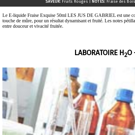
SAVEUR:
Fruits Rouges
|
NOTES:
Fraise des Boi
Le E-liquide Fraise Exquise 50ml LES JUS DE GABRIEL est une comp
touche de mûre, pour un résultat dynamisant et fruité. Les notes pétillan
entre douceur et vivacité fruitée.
LABORATOIRE H
O 
2