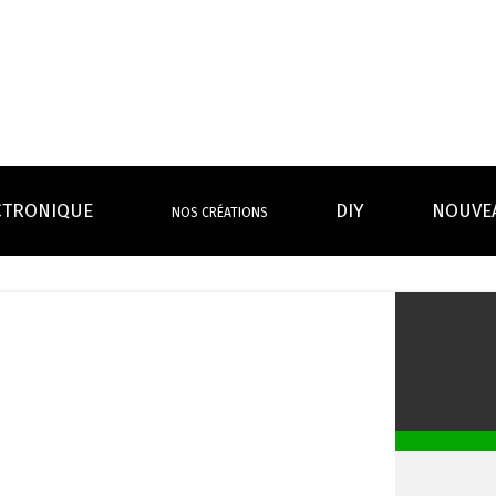
CTRONIQUE
DIY
NOUVE
NOS CRÉATIONS
S MAGASINS
INFOS PRATIQUES
EURS
BATTERIES
RÉSIST
rdeaux Centre
Calculateur BOOSTER Eliquide
rdeaux Chartrons
Ouvrir un flacon Grand format
urmands
Menthes
Givrés
Cafés
Thés
B
Lexique de la vape
rques
Un problème, une question ?
Boxs/ Mods
Boxs
e,
OS AVANTAGES
Toutes les Ré
avec accu
batterie
tech ...
coils, têtes d’
amovible
intégrée
Quel kit de cigarette choisir ?
mèch
raison offerte