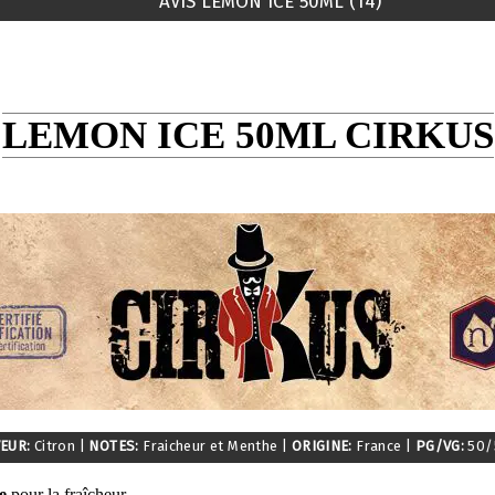
AVIS LEMON ICE 50ML (14)
LEMON ICE 50ML CIRKUS
EUR:
Citron
|
NOTES:
Fraicheur et Menthe
|
ORIGINE:
France
|
PG/VG:
50/
e
pour la fraîcheur