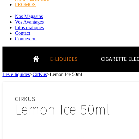
PROMOS
Nos Magasins
Vos Avantages
Infos pratiques
Contact
Connexion
E-LIQUIDES
CIGARETTE ELE
Les e-liquides
>
CirKus
>
Lemon Ice 50ml
LE
KITS E-CIGARETTES
CLEAROMIS
Bo
LE BLOG
CIRKUS
Bo
Lemon Ice 50ml
Tabacs
Fruités
Go
Toutes les ma
- INFOS GENERICLOP
Eleaf, Aspir
V
TOUS LES E-LIQUIDES
Smok, Innokin, Joye
Formats classiques
Liv
- INFOS VAPE
- VÉGÉTAL/NATUREL