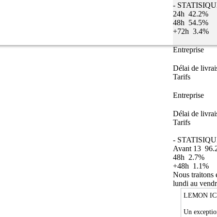
- STATISIQ
24h
42.2%
48h
54.5%
+72h
3.4%
Entreprise
Délai de livra
Tarifs
Entreprise
Délai de livra
Tarifs
- STATISIQU
Avant 13
96.
48h
2.7%
+48h
1.1%
Nous traitons
lundi au vendr
LEMON IC
Un excepti