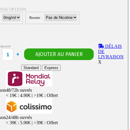
 VOS OPTIONS
:
Booster :
Rangements
Flacons vides
étuis, housses
uches
ods
DÉLAIS
Quantité
TS
PETITS FORMATS
DE
10ml
Pyrex
Pièces détachées
LIVRAISON
vitres de
Rings, adaptateurs,
X
rechange
bagues silicones ...
ructible
Standard
Express
fils...
ison
48/72h ouvrés
< 19€ : 4.90€ | >19€ : Offert
ison
24/48h ouvrés
< 39€ : 5.90€ | >39€ : Offert