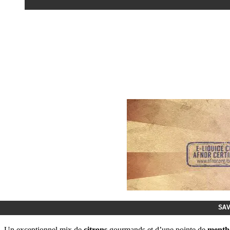
SAV
Un exceptionnel mix de
citrons
gourmands et d’une pointe de
menth