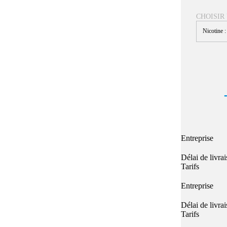
Quel E-liquide choisir ?
adeau au choix
CHOISIR
Quelle Accu choisir ?
OPES
Le végétol c'est quoi ?
Nicotine 
Les carto
Voir tout
Les Accus
pour p
piles
pour boxs
 Poche
MAXI FORMATS
GRANDS FORMA
100ml et +
50ml
RBA Reconst
RBA, coton, 
hes
Entreprise
s
Délai de livra
Tarifs
Entreprise
Délai de livra
Tarifs