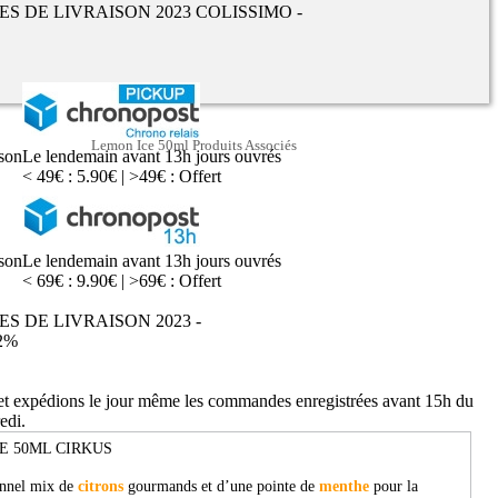
UES DE LIVRAISON 2023 COLISSIMO -
Lemon Ice 50ml Produits Associés
ison
Le lendemain avant 13h jours ouvrés
< 49€ : 5.90€ | >49€ : Offert
ison
Le lendemain avant 13h jours ouvrés
< 69€ : 9.90€ | >69€ : Offert
ES DE LIVRAISON 2023 -
2%
 et expédions le jour même les commandes enregistrées avant 15h du
edi.
E 50ML CIRKUS
onnel mix de
citrons
gourmands et d’une pointe de
menthe
pour la