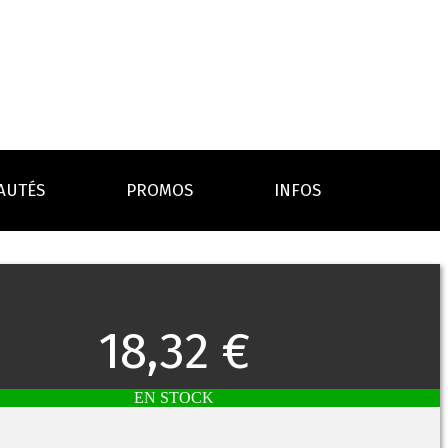
AUTÉS
PROMOS
INFOS
L’AVIS DES MÉDECINS
ACCESSOIRES
ANCES
LA PRESSE EN PARLE
Emission "C'est dans l'air"
18,32 €
oissons
Boosters
Reportage Vox Pop ARTE
Drip Tip
Chargeurs
Interview France Bleu Genericlop
embouts, becs
câbles, secteurs
EN STOCK
sistances
atomiseurs,
es