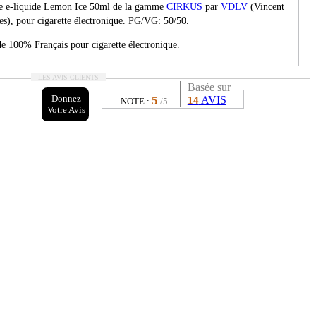
Le e-liquide Lemon Ice 50ml de la gamme
CIRKUS
par
VDLV
(Vincent
es), pour cigarette électronique. PG/VG: 50/50.
e 100% Français pour cigarette électronique.
LES AVIS CLIENTS
Basée sur
Donnez
5
AVIS
14
NOTE :
/5
Votre Avis