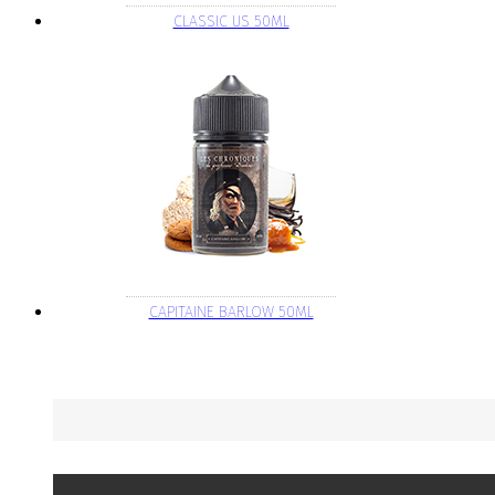
CLASSIC US 50ML
CAPITAINE BARLOW 50ML