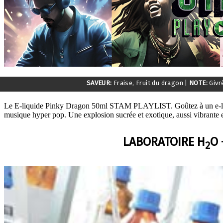
SAVEUR:
Fraise, Fruit du dragon
|
NOTE:
Givr
Le E-liquide Pinky Dragon 50ml STAM PLAYLIST. Goûtez à un e-liquide
musique hyper pop. Une explosion sucrée et exotique, aussi vibrante e
LABORATOIRE H
O 
2