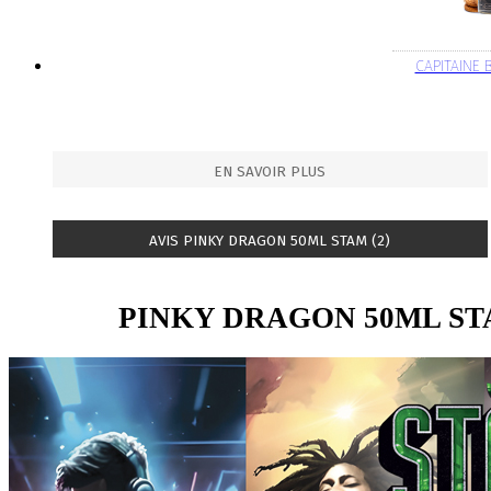
CAPITAINE
EN SAVOIR PLUS
AVIS PINKY DRAGON 50ML STAM (2)
PINKY DRAGON 50ML S