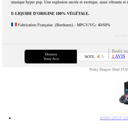
musique hyper pop. Une explosion sucrée et exotique, aussi vibrante et 
E-LIQUIDE D'ORIGINE 100% VÉGÉTALE.
Fabrication Française. (Bordeaux)
-
MPGV/VG
:
40/60%
LES AVIS
Basée su
Donnez
4
AVIS
2
NOTE :
/5
Votre Avis
Pinky Dragon 50ml STAM
BERRY DROP 50