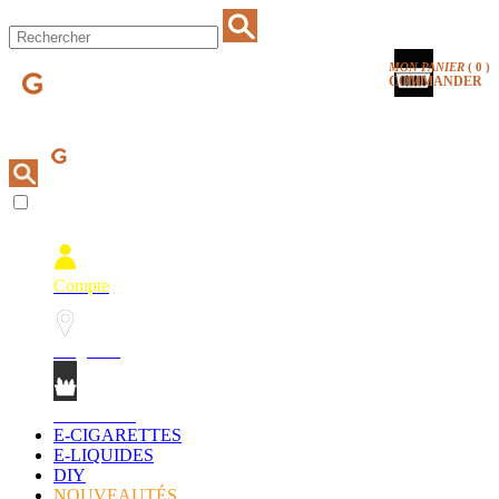
MON PANIER
(
0
)
COMMANDER
Compte
Magasins
Mon Panier
E-CIGARETTES
E-LIQUIDES
DIY
NOUVEAUTÉS