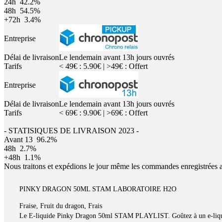
24h
42.2%
48h
54.5%
+72h
3.4%
Entreprise
Délai de livraison
Le lendemain avant 13h jours ouvrés
Tarifs
< 49€ : 5.90€ | >49€ : Offert
Entreprise
Délai de livraison
Le lendemain avant 13h jours ouvrés
Tarifs
< 69€ : 9.90€ | >69€ : Offert
- STATISIQUES DE LIVRAISON 2023 -
Avant 13
96.2%
48h
2.7%
+48h
1.1%
Nous traitons et expédions le jour même les commandes enregistrées 
PINKY DRAGON 50ML STAM LABORATOIRE H2O
Fraise, Fruit du dragon, Frais
Le E-liquide Pinky Dragon 50ml STAM PLAYLIST. Goûtez à un e-liquide f