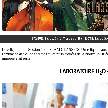
SAVEUR:
Tabac, Café, Maïs soufflé
|
NOTE:
Tabac G
Le e-liquide Jam Session 50ml STAM CLASSICS. Un e-liquide aux arô
l'ambiance des clubs enfumés et les nuits étoilées de la Nouvelle-Orl
musique était reine.
LABORATOIRE H
O 
2