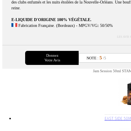
des clubs enfumés et les nuits étoilées de la Nouvelle-Orléans. Une bouf
reine.
E-LIQUIDE D'ORIGINE 100% VÉGÉTALE.
Fabrication Française. (Bordeaux)
-
MPGV/VG
:
50/50%
LES AVIS
Donnez
5
NOTE :
/5
Votre Avis
Jam Session 50ml STAM 
EAST SIDE 50