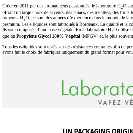
Créer en 2011 par des aromaticiens passionnés, le laboratoire H
O sud
2
offrant un large choix de saveurs: des tabacs, des menthes, des fruits f
fumeurs. H
O, ce sont des années d’expérience dans le monde de la 
2
premium. Les e-liquides sont fabriqués à Bordeaux. La qualité et la co
Ils sont composés d’une base végétale. En le laboratoire H
O utilise 
2
que du
Propylène Glycol 100% Végétal
(MPGV) et, le plus souvent
Tous les e-liquides sont testés sur des résistances courantes afin de pe
avons fait le choix de fabriquer uniquement du grand format pour vou
UN PACKAGING ORIGI