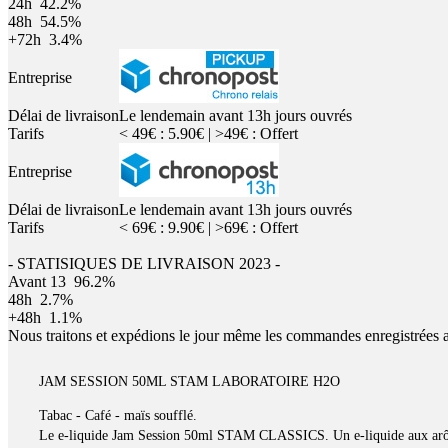
24h
42.2%
48h
54.5%
+72h
3.4%
Entreprise
Délai de livraison
Le lendemain avant 13h jours ouvrés
Tarifs
< 49€ : 5.90€ | >49€ : Offert
Entreprise
Délai de livraison
Le lendemain avant 13h jours ouvrés
Tarifs
< 69€ : 9.90€ | >69€ : Offert
- STATISIQUES DE LIVRAISON 2023 -
Avant 13
96.2%
48h
2.7%
+48h
1.1%
Nous traitons et expédions le jour même les commandes enregistrées 
JAM SESSION 50ML STAM LABORATOIRE H2O
Tabac - Café - maïs soufflé.
Le e-liquide Jam Session 50ml STAM CLASSICS. Un e-liquide aux arômes