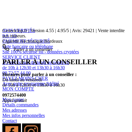
AVIS VERIFIÉS
Genericlop.fr
|
Version 4.55
|
4.95
/
5
| Avis:
29421
| Vente interdite
9.8 / 10
aux mineurs.
PAIEMENT SÉCURISÉ
Cigarette électronique Bordeaux
carte bancaire ou téléphone
Parler à un conseiller
Site 100% sécurisé ssl - données cryptées
SERVICE CLIENT
PARLER À UN CONSEILLER
A votre écoute du lundi au vendredi
de 10h à 12h30 et 13h30 à 16h30
09 72 57 44 00
Horaires pour parler à un conseiller :
PAYEZ MOINS CHER
Du lundi au vendredi
Avec notre programme fidélité
de 10h à 12h30 et 13h30 à 16h30
MON COMPTE
0972574400
Mon panier
Appel gratuit
Détails commandes
Mes adresses
Mes infos personnelles
Contact