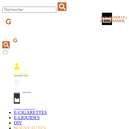
MON PANIER
(
0
)
COMMANDER
Compte
Magasins
Mon Panier
E-CIGARETTES
E-LIQUIDES
DIY
NOUVEAUTÉS