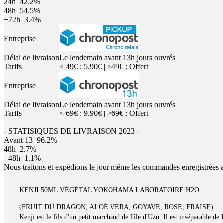
24h
42.2%
48h
54.5%
+72h
3.4%
Entreprise
Délai de livraison
Le lendemain avant 13h jours ouvrés
Tarifs
< 49€ : 5.90€ | >49€ : Offert
Entreprise
Délai de livraison
Le lendemain avant 13h jours ouvrés
Tarifs
< 69€ : 9.90€ | >69€ : Offert
- STATISIQUES DE LIVRAISON 2023 -
Avant 13
96.2%
48h
2.7%
+48h
1.1%
Nous traitons et expédions le jour même les commandes enregistrées 
KENJI 50ML VÉGÉTAL YOKOHAMA LABORATOIRE H2O
(FRUIT DU DRAGON, ALOÉ VERA, GOYAVE, ROSE, FRAISE)
Kenji est le fils d'un petit marchand de l'île d'Uzu. Il est inséparable 