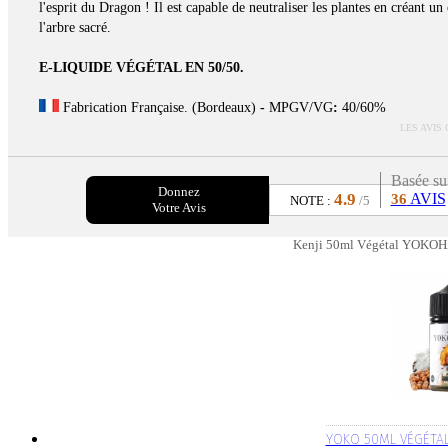
l'esprit du Dragon ! Il est capable de neutraliser les plantes en créant 
l'arbre sacré.
E-LIQUIDE VÉGÉTAL EN 50/50.
Fabrication Française. (Bordeaux)
-
MPGV/VG
:
40/60%
LES AVIS
Basée su
Donnez
4.9
AVIS
36
NOTE :
/5
Votre Avis
Kenji 50ml Végétal YOKOH
YOKO 50ML VÉGÉTA