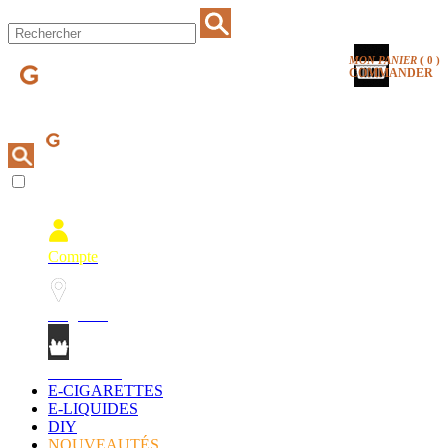
MON PANIER
(
0
)
COMMANDER
Compte
Magasins
Mon Panier
E-CIGARETTES
E-LIQUIDES
DIY
NOUVEAUTÉS