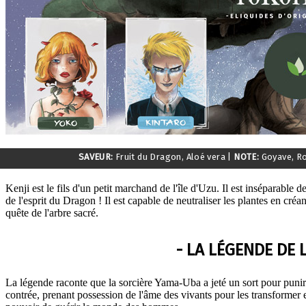
SAVEUR:
Fruit du Dragon, Aloé vera
|
NOTE:
Goyave, R
Kenji est le fils d'un petit marchand de l'île d'Uzu. Il est inséparabl
de l'esprit du Dragon ! Il est capable de neutraliser les plantes en cr
quête de l'arbre sacré.
- LA LÉGENDE DE 
La légende raconte que la sorcière Yama-Uba a jeté un sort pour punir
contrée, prenant possession de l'âme des vivants pour les transformer e