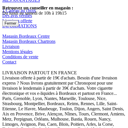
MES AVANTAGES
Retrouvez un conseiller en magasin :
1 Cadeau au choix
Du lundi au samedi de 10h à 19h15
Des avis vérifiés
Livraison offerte
Fermer
INFORMATIONS
Magasin Bordeaux Centre
Magasin Bordeaux Chartrons
Livraison
Mentions légales
Conditions de vente
Contact
LIVRAISON PARTOUT EN FRANCE
Livraison offerte à partir de 19€ d'achats. Besoin d'une livraison
express ? Nous livrons gratuitement par Chronopost pour une
livraison le lendemain à partir de 39€ d'achats. Votre cigarette
électronique et vos e-liquides à Bordeaux et partout en France...
Paris, Grenoble, Lyon, Nantes, Marseille, Toulouse, Nice,
Strasbourg, Montpellier, Bordeaux, Reims, Rennes, Lille, Saint-
Etienne, Le Havre, Maubeuge, Toulon, Dijon, Angers, Saint Denis,
Aix en Provence, Brive, Alençon, Nîmes, Tours, Clermont, Amiens,
Metz, Perpignan, Orléans, Mulhouse, Bastia, Rouen, Nancy,
Limoges, Avignon, Pau, Caen, Blois, Poitiers, Arles, la Corse,