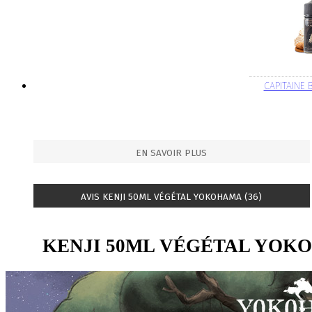
CAPITAINE
EN SAVOIR PLUS
AVIS KENJI 50ML VÉGÉTAL YOKOHAMA (36)
KENJI 50ML VÉGÉTAL YOK