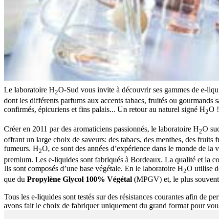
Le laboratoire H
O-Sud vous invite à découvrir ses gammes de e-liqui
2
dont les différents parfums aux accents tabacs, fruités ou gourmands sa
confirmés, épicuriens et fins palais... Un retour au naturel signé H
O !
2
Créer en 2011 par des aromaticiens passionnés, le laboratoire H
O sud
2
offrant un large choix de saveurs: des tabacs, des menthes, des fruits f
fumeurs. H
O, ce sont des années d’expérience dans le monde de la 
2
premium. Les e-liquides sont fabriqués à Bordeaux. La qualité et la co
Ils sont composés d’une base végétale. En le laboratoire H
O utilise 
2
que du
Propylène Glycol 100% Végétal
(MPGV) et, le plus souvent
Tous les e-liquides sont testés sur des résistances courantes afin de pe
avons fait le choix de fabriquer uniquement du grand format pour vou