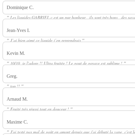
Dominique C.
Avis Sur Kenji 50ml Végétal YOKOHAMA LABO
"
Les liquides GABRIEL c est un pur bonheur , ils sont très bons , des sava
Jean-Yves I.
Avis Sur Kenji 50ml Végétal YOKOHAMA LABORA
"
J’ai bien aimé ce liquide,j’en reprendrais
"
Kevin M.
Avis Sur Kenji 50ml Végétal YOKOHAMA LABORATO
"
10/10, je l'adore !! Ultra fruitée ! Le gout de goyave est sublime !
"
Greg.
Avis Sur Kenji 50ml Végétal YOKOHAMA LABORATOIRE
"
top !!
"
Arnaud M.
Avis Sur Kenji 50ml Végétal YOKOHAMA LABORA
"
Fruité très réussi tout en douceur !
"
Maxime C.
Avis Sur Kenji 50ml Végétal YOKOHAMA LABORA
"
J'ai testé pas mal de goût en amont depuis que j'ai débuté la vape, c'est 