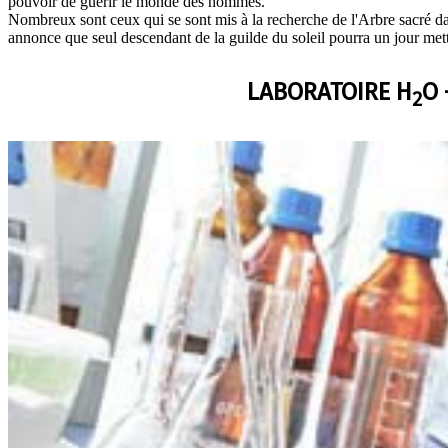
pouvoir de guérir le monde des hommes.
Nombreux sont ceux qui se sont mis à la recherche de l'Arbre sacré dan
annonce que seul descendant de la guilde du soleil pourra un jour mettr
LABORATOIRE H
O 
2