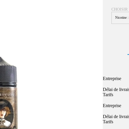
Quel E-liquide choisir ?
adeau au choix
CHOISIR
Quelle Accu choisir ?
OPES
Le végétol c'est quoi ?
Nicotine 
Les carto
Voir tout
Les Accus
pour p
piles
pour boxs
 Poche
MAXI FORMATS
GRANDS FORMA
100ml et +
50ml
RBA Reconst
RBA, coton, 
hes
Entreprise
s
Délai de livra
Tarifs
Entreprise
Délai de livra
Tarifs