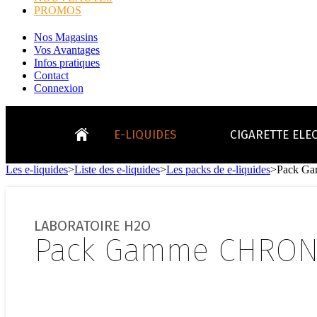
PROMOS
Nos Magasins
Vos Avantages
Infos pratiques
Contact
Connexion
E-LIQUIDES
CIGARETTE ELE
Les e-liquides
>
Liste des e-liquides
>
Les packs de e-liquides
>
Pack G
LE
KITS E-CIGARETTES
CLEAROMIS
Bo
LE BLOG
LABORATOIRE H2O
Bo
Pack Gamme CHRON
Tabacs
Fruités
Go
Toutes les ma
- INFOS GENERICLOP
Eleaf, Aspir
V
TOUS LES E-LIQUIDES
Smok, Innokin, Joye
Formats classiques
Liv
- INFOS VAPE
- VÉGÉTAL/NATUREL