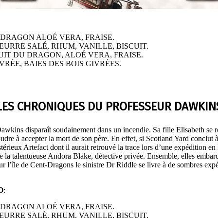
 DRAGON ALOÉ VERA, FRAISE.
URRE SALÉ, RHUM, VANILLE, BISCUIT.
IT DU DRAGON, ALOÉ VERA, FRAISE.
VRÉE, BAIES DES BOIS GIVRÉES.
 LES CHRONIQUES DU PROFESSEUR DAWKINS
kins disparaît soudainement dans un incendie. Sa fille Elisabeth se retr
udre à accepter la mort de son père. En effet, si Scotland Yard conclut à
ieux Artefact dont il aurait retrouvé la trace lors d’une expédition e
 de la talentueuse Andora Blake, détective privée. Ensemble, elles emb
ur l’île de Cent-Dragons le sinistre Dr Riddle se livre à de sombres ex
O
:
 DRAGON ALOÉ VERA, FRAISE.
URRE SALÉ, RHUM, VANILLE, BISCUIT.