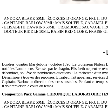
-
ANDORA BLAKE 50ML:
ÉCORCES D’ORANGE, FRUIT DU
-
CAPITAINE BARLOW 50ML:
MAÏS SOUFFLÉ, CARAMEL BE
-
ELISABETH DAWKINS 50ML:
FRAMBOISE SAUVAGE, FRU
-
DOCTEUR RIDDLE 50ML:
RAISIN RED GLOBE, FRAISE GI
-
Londres, quartier Marylebone - octobre 1890. Le professeur Philéas Daw
notables Londoniens. Écrasée par le chagrin, Elisabeth ne peut se réso
décombres, soulève de nombreuses questions : La recherche d’un mystér
Déterminée à trouver des réponses, Elizabeth fait appel aux services
Capitaine Barlow en direction des terres australes. Pendant ce temps s
il doit renverser le cours du temps….
Composition Pack Gamme CHRONIQUE LABORATOIRE H2
-
ANDORA BLAKE 50ML:
ÉCORCES D’ORANGE, FRUIT DU
-
CAPITAINE BARLOW 50ML:
MAÏS SOUFFLÉ, CARAMEL BE