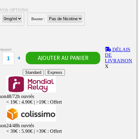
 VOS OPTIONS
:
Booster :
Rangements
Flacons vides
étuis, housses
uches
ods
DÉLAIS
Quantité
TS
PETITS FORMATS
DE
10ml
Pyrex
Pièces détachées
LIVRAISON
vitres de
Rings, adaptateurs,
X
rechange
bagues silicones ...
ructible
Standard
Express
fils...
ison
48/72h ouvrés
< 19€ : 4.90€ | >19€ : Offert
ison
24/48h ouvrés
< 39€ : 5.90€ | >39€ : Offert