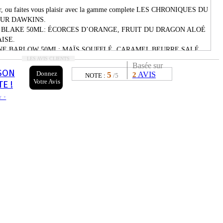
sir, ou faites vous plaisir avec la gamme complete LES CHRONIQUES DU
UR DAWKINS.
 BLAKE 50ML:
ÉCORCES D’ORANGE, FRUIT DU DRAGON ALOÉ
ISE.
NE BARLOW 50ML:
MAÏS SOUFFLÉ, CARAMEL BEURRE SALÉ,
ILLE, BISCUIT.
LES AVIS CLIENTS
Basée sur
TH DAWKINS 50ML:
FRAMBOISE SAUVAGE, FRUIT DU
SON
Donnez
5
AVIS
2
NOTE :
/5
ALOÉ VERA, FRAISE.
Votre Avis
E !
 RIDDLE 50ML:
RAISIN RED GLOBE, FRAISE GIVRÉE, BAIES
r +
 GIVRÉES.
ion Française
- MPGV/VG:
40/60%