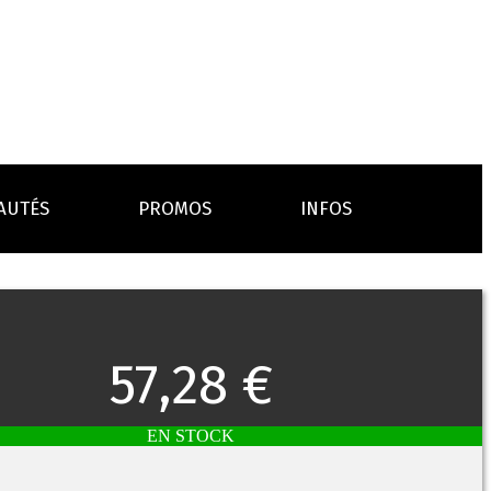
AUTÉS
PROMOS
INFOS
L’AVIS DES MÉDECINS
ACCESSOIRES
ANCES
LA PRESSE EN PARLE
Emission "C'est dans l'air"
57,28 €
oissons
Boosters
Reportage Vox Pop ARTE
Drip Tip
Chargeurs
Interview France Bleu Genericlop
embouts, becs
câbles, secteurs
EN STOCK
sistances
atomiseurs,
es