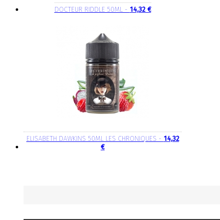
DOCTEUR RIDDLE 50ML -
14,32 €
ELISABETH DAWKINS 50ML LES CHRONIQUES -
14,32
€