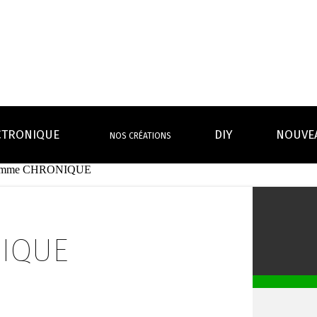
CTRONIQUE
DIY
NOUVE
NOS CRÉATIONS
amme CHRONIQUE
S MAGASINS
INFOS PRATIQUES
EURS
BATTERIES
RÉSIST
rdeaux Centre
Calculateur BOOSTER Eliquide
rdeaux Chartrons
Ouvrir un flacon Grand format
IQUE
urmands
Menthes
Givrés
Cafés
Thés
B
Lexique de la vape
rques
Un problème, une question ?
Boxs/ Mods
Boxs
e,
OS AVANTAGES
Toutes les Ré
avec accu
batterie
tech ...
coils, têtes d’
amovible
intégrée
Quel kit de cigarette choisir ?
mèch
raison offerte