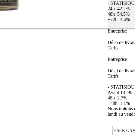
- STATISIQ
24h
42.2%
48h
54.5%
+72h
3.4%
Entreprise
Délai de livra
Tarifs
Entreprise
Délai de livra
Tarifs
- STATISIQU
Avant 13
96.
48h
2.7%
+48h
1.1%
Nous traitons
lundi au vendr
PACK GAM