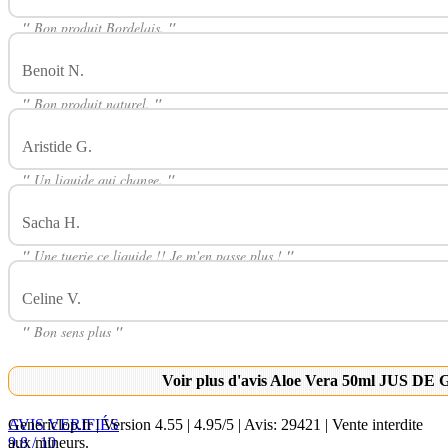
"
Bon produit Bordelais.
"
Benoit N.
Avis Sur Aloe Vera 50ml JUS DE GABRIEL LABORA
"
Bon produit naturel.
"
Aristide G.
Avis Sur Aloe Vera 50ml JUS DE GABRIEL LABOR
"
Un liquide qui change.
"
Sacha H.
Avis Sur Aloe Vera 50ml JUS DE GABRIEL LABORAT
"
Une tuerie ce liquide !! Je m'en passe plus !
"
Celine V.
Avis Sur Aloe Vera 50ml JUS DE GABRIEL LABORA
"
Bon sens plus
"
Voir plus d'avis Aloe Vera 50ml JUS
AVIS VERIFIÉS
Genericlop.fr
|
Version 4.55
|
4.95
/
5
| Avis:
29421
| Vente interdite
9.8 / 10
aux mineurs.