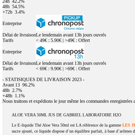
24h
42.2%
48h
54.5%
+72h
3.4%
Entreprise
Délai de livraison
Le lendemain avant 13h jours ouvrés
Tarifs
< 49€ : 5.90€ | >49€ : Offert
Entreprise
Délai de livraison
Le lendemain avant 13h jours ouvrés
Tarifs
< 69€ : 9.90€ | >69€ : Offert
- STATISIQUES DE LIVRAISON 2023 -
Avant 13
96.2%
48h
2.7%
+48h
1.1%
Nous traitons et expédions le jour même les commandes enregistrées 
ALOE VERA 50ML JUS DE GABRIEL LABORATOIRE H2O
Le E-liquide Thé Aloe Vera 50ml est LA référence de la gamme
LES J
sucre ajouté, ce liquide dispose d’un équilibre parfait, à base d’arômes 