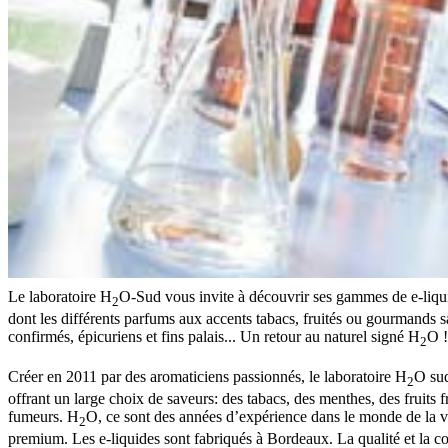
Le laboratoire H
O-Sud vous invite à découvrir ses gammes de e-liqui
2
dont les différents parfums aux accents tabacs, fruités ou gourmands sa
confirmés, épicuriens et fins palais... Un retour au naturel signé H
O !
2
Créer en 2011 par des aromaticiens passionnés, le laboratoire H
O sud
2
offrant un large choix de saveurs: des tabacs, des menthes, des fruits f
fumeurs. H
O, ce sont des années d’expérience dans le monde de la 
2
premium. Les e-liquides sont fabriqués à Bordeaux. La qualité et la co