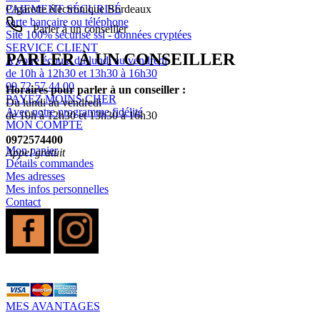
PAIEMENT SÉCURISÉ
Cigarette électronique Bordeaux
carte bancaire ou téléphone
Parler à un conseiller
Site 100% sécurisé ssl - données cryptées
SERVICE CLIENT
PARLER À UN CONSEILLER
A votre écoute du lundi au vendredi
de 10h à 12h30 et 13h30 à 16h30
09 72 57 44 00
Horaires pour parler à un conseiller :
PAYEZ MOINS CHER
Du lundi au vendredi
Avec notre programme fidélité
de 10h à 12h30 et 13h30 à 16h30
MON COMPTE
0972574400
Mon panier
Appel gratuit
Détails commandes
Mes adresses
Mes infos personnelles
Contact
MES AVANTAGES