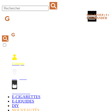
MON PANIER
(
0
)
COMMANDER
Compte
Magasins
Mon Panier
E-CIGARETTES
E-LIQUIDES
DIY
NOUVEAUTÉS