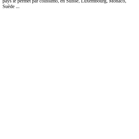
pays le permet par colissimo, en Suisse, Luxembourg, Monaco,
Suède ...