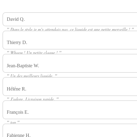
David Q.
Avis Sur Aloe Vera 50ml JUS DE GABRIEL LABORA
"
Dans le style je m'y attendais pas, ce liquide est une petite merveille !
"
Thierry D.
Avis Sur Aloe Vera 50ml JUS DE GABRIEL LABOR
"
Whaou ! Un petite claque !
"
Jean-Baptiste W.
Avis Sur Aloe Vera 50ml JUS DE GABRIEL 
"
Un des meilleurs liquide.
"
Héléne R.
Avis Sur Aloe Vera 50ml JUS DE GABRIEL LABORA
"
J'adore. Livraison rapide.
"
François E.
Avis Sur Aloe Vera 50ml JUS DE GABRIEL LABOR
"
top
"
Fabienne H.
Avis Sur Aloe Vera 50ml JUS DE GABRIEL LABO