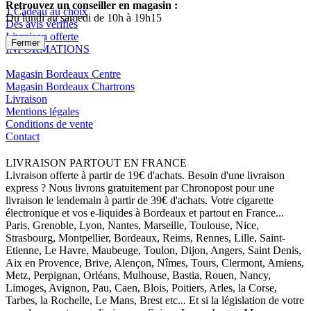
Retrouvez un conseiller en magasin :
1 Cadeau au choix
Du lundi au samedi de 10h à 19h15
Des avis vérifiés
Livraison offerte
Fermer
INFORMATIONS
Magasin Bordeaux Centre
Magasin Bordeaux Chartrons
Livraison
Mentions légales
Conditions de vente
Contact
LIVRAISON PARTOUT EN FRANCE
Livraison offerte à partir de 19€ d'achats. Besoin d'une livraison
express ? Nous livrons gratuitement par Chronopost pour une
livraison le lendemain à partir de 39€ d'achats. Votre cigarette
électronique et vos e-liquides à Bordeaux et partout en France...
Paris, Grenoble, Lyon, Nantes, Marseille, Toulouse, Nice,
Strasbourg, Montpellier, Bordeaux, Reims, Rennes, Lille, Saint-
Etienne, Le Havre, Maubeuge, Toulon, Dijon, Angers, Saint Denis,
Aix en Provence, Brive, Alençon, Nîmes, Tours, Clermont, Amiens,
Metz, Perpignan, Orléans, Mulhouse, Bastia, Rouen, Nancy,
Limoges, Avignon, Pau, Caen, Blois, Poitiers, Arles, la Corse,
Tarbes, la Rochelle, Le Mans, Brest etc... Et si la législation de votre