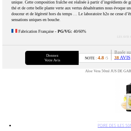
unique. Cette composition fraîche est réalisée à partir d’ingrédients de 
thé et de cette belle plante verte aux vertus désaltérantes nous évoque 
douceur et de légèreté hors du temps … Le laboratoire h2o ne cesse d’êt
sensations uniques en bouche.
Fabrication Française
- PG/VG:
40/60%
LES AVIS
Basée su
Donnez
4.8
AVIS
38
NOTE :
/5
Votre Avis
Aloe Vera 50ml JUS DE GAB
POIRE DES ILES 50