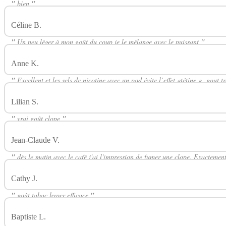
"
bien
"
Céline B.
Avis Sur Classique Sel De Nicotine THE FUU
"
Un peu léger à mon goût du coup je le mélange avec le puissant
"
Anne K.
Avis Sur Classique Sel De Nicotine THE FUU
"
Excellent et les sels de nicotine avec un pod évite l’effet «tétine « .gout 
Lilian S.
Avis Sur Classique Sel De Nicotine THE FUU
"
vrai goût clope
"
Jean-Claude V.
Avis Sur Classique Sel De Nicotine THE FUU
"
dès le matin avec le café j'ai l'impression de fumer une clope. Exactement 
Cathy J.
Avis Sur Classique Sel De Nicotine THE FUU
"
goût tabac hyper efficace
"
Baptiste L.
Avis Sur Classique Sel De Nicotine THE FUU