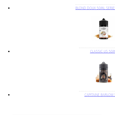
BLOND DOUX 50ML SERIE
CLASSIC US 50
CAPITAINE BARLOW