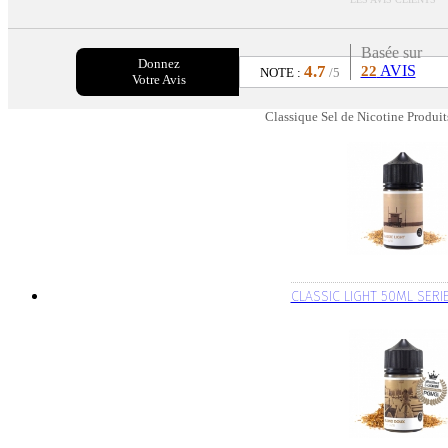
Basée sur
Donnez
4.7
AVIS
22
NOTE :
/5
Votre Avis
Classique Sel de Nicotine Produit
CLASSIC LIGHT 50ML SERI