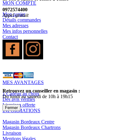
MON COMPTE
0972574400
Mon panier
Appel gratuit
Détails commandes
Mes adresses
Mes infos personnelles
Contact
MES AVANTAGES
Retrouvez un conseiller en magasin :
1 Cadeau au choix
Du lundi au samedi de 10h à 19h15
Des avis vérifiés
Livraison offerte
Fermer
INFORMATIONS
Magasin Bordeaux Centre
Magasin Bordeaux Chartrons
Livraison
Mentions légales