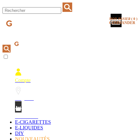
MON PANIER
(
0
)
COMMANDER
Compte
Magasins
Mon Panier
E-CIGARETTES
E-LIQUIDES
DIY
NOUVEAUTÉS