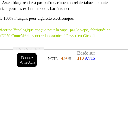
. Assemblage réalisé à partir d'un arôme naturel de tabac aux notes
arfait pour les ex fumeurs de tabac à rouler.
e 100% Français pour cigarette électronique.
nicotine Vapologique conçue pour la vape, par la vape, fabriquée en
VDLV. Contrôlé dans notre laboratoire à Pessac en Gironde
.
LES AVIS CLIENTS
Basée sur
Donnez
4.9
AVIS
110
NOTE :
/5
Votre Avis