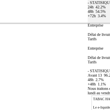
- STATISIQ
24h
42.2%
48h
54.5%
+72h
3.4%
Entreprise
Délai de livra
Tarifs
Entreprise
Délai de livra
Tarifs
- STATISIQU
Avant 13
96.
48h
2.7%
+48h
1.1%
Nous traitons
lundi au vendr
TABAC H
Le e-liquid