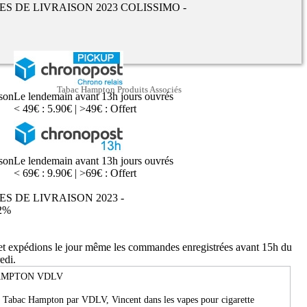
UES DE LIVRAISON 2023 COLISSIMO -
Tabac Hampton Produits Associés
ison
Le lendemain avant 13h jours ouvrés
< 49€ : 5.90€ | >49€ : Offert
ison
Le lendemain avant 13h jours ouvrés
< 69€ : 9.90€ | >69€ : Offert
ES DE LIVRAISON 2023 -
2%
 et expédions le jour même les commandes enregistrées avant 15h du
edi.
AMPTON VDLV
e Tabac Hampton par VDLV, Vincent dans les vapes pour cigarette