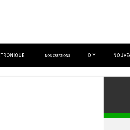
CTRONIQUE
DIY
NOUVE
NOS CRÉATIONS
S MAGASINS
INFOS PRATIQUES
EURS
BATTERIES
RÉSIST
rdeaux Centre
Calculateur BOOSTER Eliquide
rdeaux Chartrons
Ouvrir un flacon Grand format
urmands
Menthes
Givrés
Cafés
Thés
B
Lexique de la vape
rques
Un problème, une question ?
Boxs/ Mods
Boxs
e,
OS AVANTAGES
Toutes les Ré
avec accu
batterie
tech ...
coils, têtes d’
amovible
intégrée
Quel kit de cigarette choisir ?
mèch
raison offerte