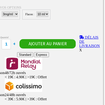
 VOS OPTIONS
:
Flacon :
Rangements
Flacons vides
étuis, housses
uches
ods
DÉLAIS
Quantité
TS
PETITS FORMATS
DE
10ml
Pyrex
Pièces détachées
LIVRAISON
vitres de
Rings, adaptateurs,
X
rechange
bagues silicones ...
ructible
Standard
Express
fils...
ison
48/72h ouvrés
< 19€ : 4.90€ | >19€ : Offert
ison
24/48h ouvrés
< 39€ : 5.90€ | >39€ : Offert