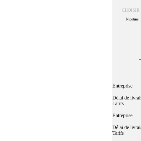
Quel E-liquide choisir ?
adeau au choix
CHOISIR
Quelle Accu choisir ?
OPES
Le végétol c'est quoi ?
Nicotine 
Les carto
Voir tout
Les Accus
pour p
piles
pour boxs
 Poche
MAXI FORMATS
GRANDS FORMA
100ml et +
50ml
RBA Reconst
RBA, coton, 
hes
Entreprise
s
Délai de livra
Tarifs
Entreprise
Délai de livra
Tarifs