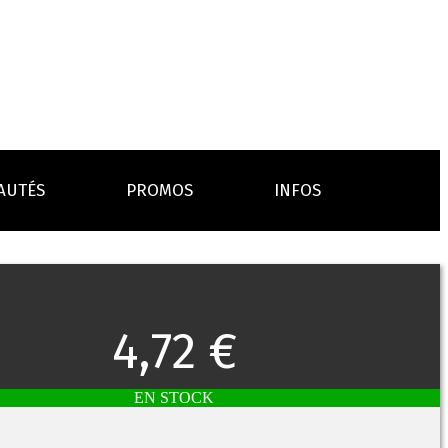
AUTÉS
PROMOS
INFOS
L’AVIS DES MÉDECINS
ACCESSOIRES
ANCES
LA PRESSE EN PARLE
Emission "C'est dans l'air"
4,72 €
oissons
Boosters
Reportage Vox Pop ARTE
Drip Tip
Chargeurs
Interview France Bleu Genericlop
embouts, becs
câbles, secteurs
EN STOCK
sistances
atomiseurs,
es