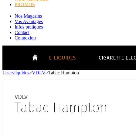
PROMOS
Nos Magasins
Vos Avantages
Infos pratiques
Contact
Connexion
E-LIQUIDES
CIGARETTE ELE
Les e-liquides
>
VDLV
>
Tabac Hampton
LE
KITS E-CIGARETTES
CLEAROMIS
Bo
LE BLOG
VDLV
Bo
Tabac Hampton
Tabacs
Fruités
Go
Toutes les ma
- INFOS GENERICLOP
Eleaf, Aspir
V
TOUS LES E-LIQUIDES
Smok, Innokin, Joye
Formats classiques
Liv
- INFOS VAPE
- VÉGÉTAL/NATUREL