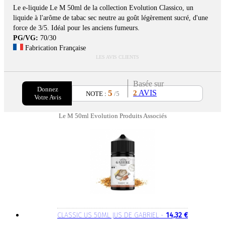
Le e-liquide Le M 50ml de la collection Evolution Classico, un
liquide à l'arôme de tabac sec neutre au goût légèrement sucré, d'une
force de 3/5. Idéal pour les anciens fumeurs.
PG/VG:
70/30
Fabrication Française
LES AVIS CLIENTS
Basée sur
Donnez
5
AVIS
2
NOTE :
/5
Votre Avis
Le M 50ml Evolution Produits Associés
CLASSIC US 50ML JUS DE GABRIEL -
14,32 €