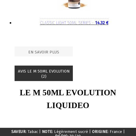
CLASSIC LIGHT 50ML SERIES -
14,32 €
EN SAVOIR PLUS
AVIS LE M 50ML EVOLUTION
(2)
LE M 50ML EVOLUTION
LIQUIDEO
SAVEUR:
Tabac
|
NOTE:
Légèrement sucré
|
ORIGINE:
France
|