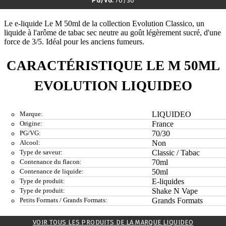
PG/VG:
70/30
Le e-liquide Le M 50ml de la collection Evolution Classico, un
liquide à l'arôme de tabac sec neutre au goût légèrement sucré, d'une
force de 3/5. Idéal pour les anciens fumeurs.
CARACTÉRISTIQUE LE M 50ML
EVOLUTION LIQUIDEO
Marque:
LIQUIDEO
Origine:
France
PG/VG:
70/30
Alcool:
Non
Type de saveur:
Classic / Tabac
Contenance du flacon:
70ml
Contenance de liquide:
50ml
Type de produit:
E-liquides
Type de produit:
Shake N Vape
Petits Formats / Grands Formats:
Grands Formats
VOIR TOUS LES PRODUITS DE LA MARQUE LIQUIDEO