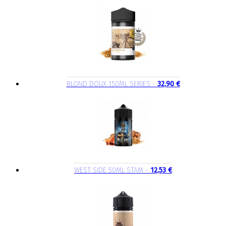
BLOND DOUX 150ML SERIES -
32,90 €
WEST SIDE 50ML STAM -
12,53 €