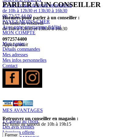
PARLER À UN CONSEILLER
A votre écoute du lundi au vendredi
de 10h à 12h30 et 13h30 à 16h30
09 72 57 44 00
Horaires pour parler à un conseiller :
PAYEZ MOINS CHER
Du lundi au vendredi
Avec notre programme fidélité
de 10h à 12h30 et 13h30 à 16h30
MON COMPTE
0972574400
Mon panier
Appel gratuit
Détails commandes
Mes adresses
Mes infos personnelles
Contact
MES AVANTAGES
Retrouvez un conseiller en magasin :
1 Cadeau au choix
Du lundi au samedi de 10h à 19h15
Des avis vérifiés
Livraison offerte
Fermer