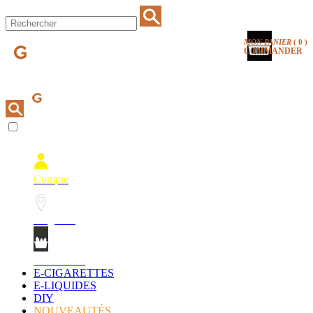
MON PANIER
(
0
)
COMMANDER
Compte
Magasins
Mon Panier
E-CIGARETTES
E-LIQUIDES
DIY
NOUVEAUTÉS