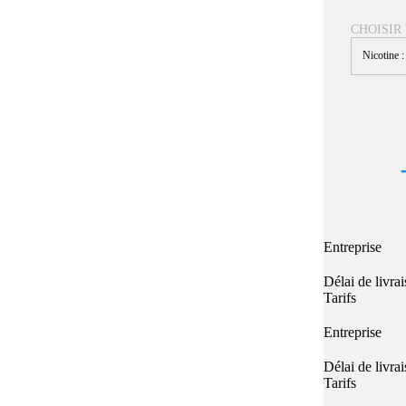
Quel E-liquide choisir ?
adeau au choix
CHOISIR
Quelle Accu choisir ?
OPES
Le végétol c'est quoi ?
Nicotine 
Les carto
Voir tout
Les Accus
pour p
piles
pour boxs
 Poche
MAXI FORMATS
GRANDS FORMA
100ml et +
50ml
RBA Reconst
RBA, coton, 
hes
Entreprise
s
Délai de livra
Tarifs
Entreprise
Délai de livra
Tarifs