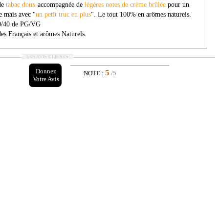
de
tabac doux
accompagnée de
légères notes de crème brûlée
pour un
e mais avec "
un petit truc en plus
". Le tout 100% en arômes naturels.
60/40 de PG/VG
es Français et arômes Naturels.
LES AVIS CLIENTS
Donnez
5
NOTE :
/5
Votre Avis