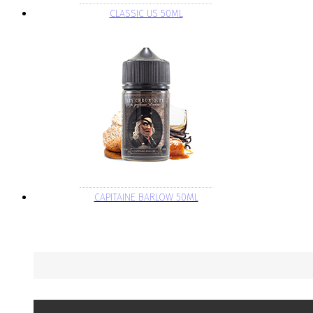
CLASSIC US 50ML
CAPITAINE BARLOW 50ML