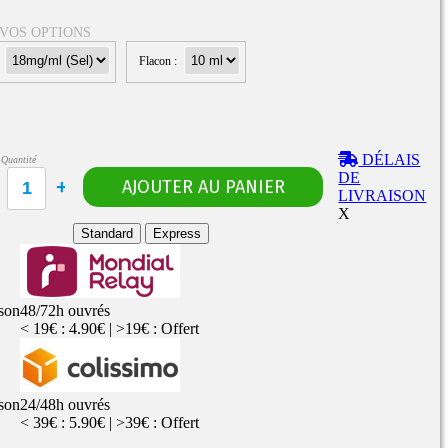
 VOS OPTIONS
:
Flacon :
Rangements
Flacons vides
étuis, housses
uches
ods
DÉLAIS
Quantité
TS
PETITS FORMATS
DE
10ml
Pyrex
Pièces détachées
LIVRAISON
vitres de
Rings, adaptateurs,
X
rechange
bagues silicones ...
ructible
Standard
Express
fils...
ison
48/72h ouvrés
< 19€ : 4.90€ | >19€ : Offert
ison
24/48h ouvrés
< 39€ : 5.90€ | >39€ : Offert