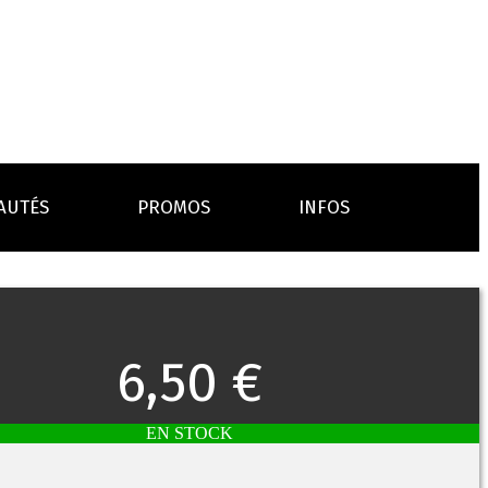
AUTÉS
PROMOS
INFOS
L’AVIS DES MÉDECINS
ACCESSOIRES
ANCES
LA PRESSE EN PARLE
Emission "C'est dans l'air"
6,50 €
oissons
Boosters
Reportage Vox Pop ARTE
Drip Tip
Chargeurs
Interview France Bleu Genericlop
embouts, becs
câbles, secteurs
EN STOCK
sistances
atomiseurs,
es