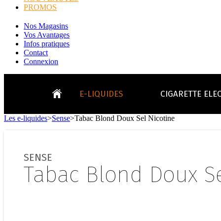
PROMOS
Nos Magasins
Vos Avantages
Infos pratiques
Contact
Connexion
E-LIQUIDES
CIGARETTE ELE
Les e-liquides
>
Sense
>
Tabac Blond Doux Sel Nicotine
LE
KITS E-CIGARETTES
CLEAROMIS
Bo
LE BLOG
SENSE
Bo
Tabac Blond Doux Se
Tabacs
Fruités
Go
Toutes les ma
- INFOS GENERICLOP
Eleaf, Aspir
V
TOUS LES E-LIQUIDES
Smok, Innokin, Joye
Formats classiques
Liv
- INFOS VAPE
- VÉGÉTAL/NATUREL