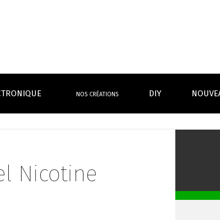
CTRONIQUE
DIY
NOUVE
NOS CRÉATIONS
S MAGASINS
INFOS PRATIQUES
EURS
BATTERIES
RÉSIST
rdeaux Centre
Calculateur BOOSTER Eliquide
rdeaux Chartrons
Ouvrir un flacon Grand format
l Nicotine
urmands
Menthes
Givrés
Cafés
Thés
B
Lexique de la vape
rques
Un problème, une question ?
Boxs/ Mods
Boxs
e,
OS AVANTAGES
Toutes les Ré
avec accu
batterie
tech ...
coils, têtes d’
amovible
intégrée
Quel kit de cigarette choisir ?
mèch
raison offerte