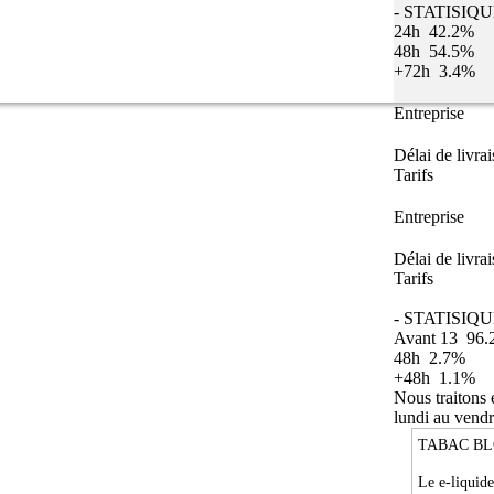
- STATISIQ
24h
42.2%
48h
54.5%
+72h
3.4%
Entreprise
Délai de livra
Tarifs
Entreprise
Délai de livra
Tarifs
- STATISIQU
Avant 13
96.
48h
2.7%
+48h
1.1%
Nous traitons
lundi au vendr
TABAC BL
Le e-liquid