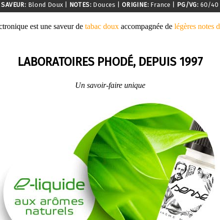
SAVEUR:
Blond Doux
|
NOTES:
Douces
|
ORIGINE:
France
|
PG/VG:
60/40
ctronique est une saveur de
tabac doux
accompagnée de
légères notes 
LABORATOIRES PHODÉ, DEPUIS 1997
Un savoir-faire unique