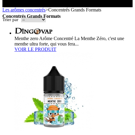
Toutes les marques
- SELS DE NICOTINE
Boxs
Les arômes concentrés
>
Concentrés Grands Formats
Eleaf, Aspire,
batterie
Smok, Innokin, Joyetech ...
- FORMATS ÉCONOMIQUES
classiques
L’AVIS DES MÉDECINS
Concentrés Grands Formats
intégrée
Trier par
- LES PLUS VENDUS
LA PRESSE EN PARLE
- LES PACKS PROMOS
LES MINI-CLOPES
Emission "C'est dans l'air"
Menthe zero Arôme Concentré La Menthe Zéro, c'est une
- RECHERCHE AVANCÉE
menthe ultra forte, qui vous fera...
Reportage Vox Pop ARTE
VOIR LE PRODUIT
Interview France Bleu Genericlop
ts Boxs
Pods & Formats Poche
utant
 d'emploi
Les cartouches
pour pods