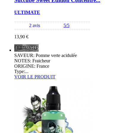
Succube Sweet Edition Concentré...
ULTIMATE
2 avis
5/5
13,90 €
SAVEUR: Pomme verte acidulée
NOTES: Fraicheur
ORIGINE: France
Type:...
VOIR LE PRODUIT