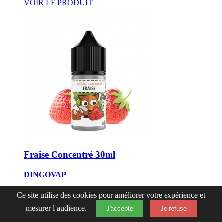
VOIR LE PRODUIT
Fraise Concentré 30ml
DINGOVAP
Ce site utilise des cookies pour améliorer votre expérience et
0 avis
11,90 €
mesurer l’audience.
J'accepte
Je refuse