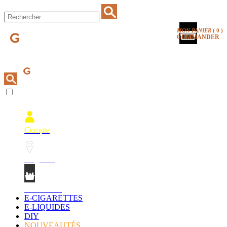
MON PANIER
(
0
)
COMMANDER
Compte
Magasins
Mon Panier
E-CIGARETTES
E-LIQUIDES
DIY
NOUVEAUTÉS