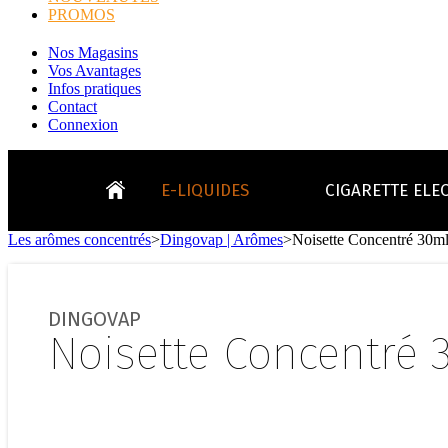
PROMOS
Nos Magasins
Vos Avantages
Infos pratiques
Contact
Connexion
E-LIQUIDES
CIGARETTE ELE
Les arômes concentrés
>
Dingovap | Arômes
>
Noisette Concentré 30m
LE
KITS E-CIGARETTES
CLEAROMIS
Bo
LE BLOG
DINGOVAP
Bo
Noisette Concentré 
Tabacs
Fruités
Go
Toutes les ma
- INFOS GENERICLOP
Eleaf, Aspir
V
TOUS LES E-LIQUIDES
Smok, Innokin, Joye
Formats classiques
Liv
- INFOS VAPE
- VÉGÉTAL/NATUREL