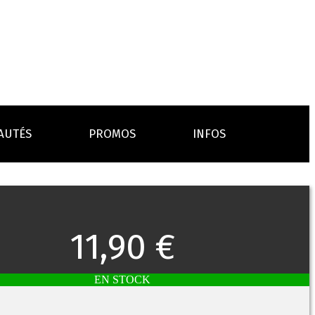
AUTÉS
PROMOS
INFOS
L’AVIS DES MÉDECINS
ACCESSOIRES
ANCES
LA PRESSE EN PARLE
Emission "C'est dans l'air"
11,90 €
oissons
Boosters
Reportage Vox Pop ARTE
Drip Tip
Chargeurs
Interview France Bleu Genericlop
embouts, becs
câbles, secteurs
EN STOCK
sistances
atomiseurs,
es