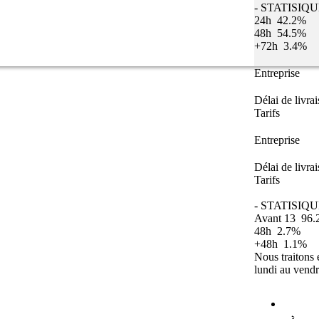
- STATISIQ
24h
42.2%
48h
54.5%
+72h
3.4%
Entreprise
Délai de livra
Tarifs
Entreprise
Délai de livra
Tarifs
- STATISIQU
Avant 13
96.
48h
2.7%
+48h
1.1%
Nous traitons
lundi au vendr