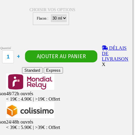
CHOISIR VOS OPTIONS
Flacon :
Rangements
Flacons vides
étuis, housses
uches
ods
DÉLAIS
Quantité
TS
PETITS FORMATS
DE
10ml
Pyrex
Pièces détachées
LIVRAISON
vitres de
Rings, adaptateurs,
X
rechange
bagues silicones ...
ructible
Standard
Express
fils...
ison
48/72h ouvrés
< 19€ : 4.90€ | >19€ : Offert
ison
24/48h ouvrés
< 39€ : 5.90€ | >39€ : Offert