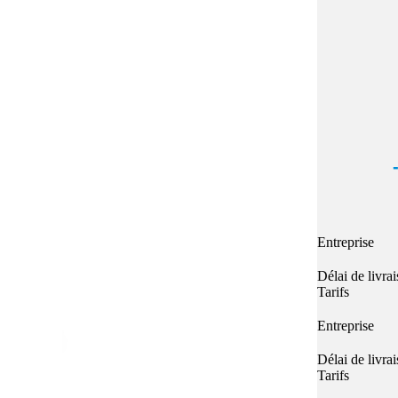
Quel E-liquide choisir ?
adeau au choix
Quelle Accu choisir ?
OPES
Le végétol c'est quoi ?
Les carto
Voir tout
Les Accus
pour p
piles
pour boxs
 Poche
MAXI FORMATS
GRANDS FORMA
100ml et +
50ml
RBA Reconst
RBA, coton, 
hes
Entreprise
s
Délai de livra
Tarifs
Entreprise
Délai de livra
Tarifs