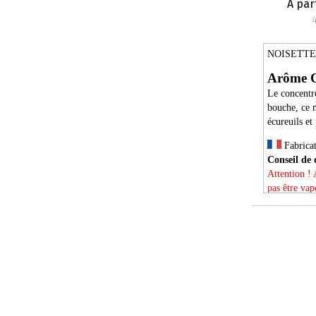
À par
NOISETTE
Arôme 
Le concentré
bouche, ce m
écureuils et
Fabricat
Conseil de 
Attention ! 
pas être vapo