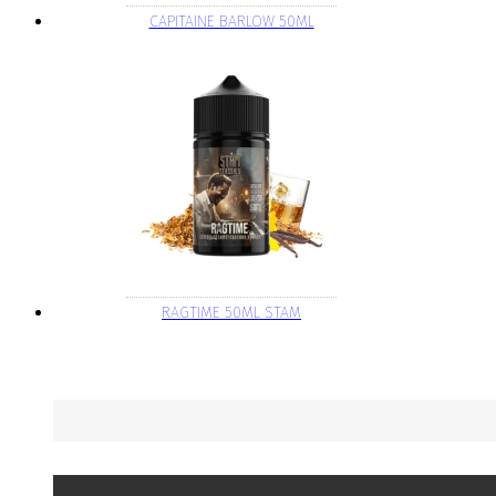
CAPITAINE BARLOW 50ML
RAGTIME 50ML STAM