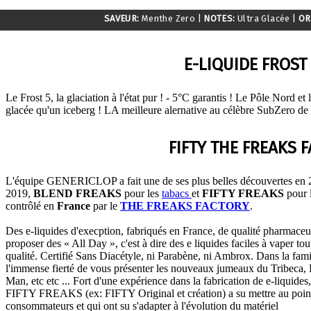
SAVEUR:
Menthe Zero
|
NOTES:
Ultra Glacée
|
OR
E-LIQUIDE FROST 
Le Frost 5, la glaciation à l'état pur ! - 5°C garantis ! Le Pôle Nord 
glacée qu'un iceberg ! LA meilleure alernative au célèbre SubZero de
FIFTY THE FREAKS 
L'équipe GENERICLOP a fait une de ses plus belles découvertes e
2019,
BLEND FREAKS
pour les
tabacs
et
FIFTY FREAKS
pour l
contrôlé en
France
par le
THE FREAKS FACTORY
.
Des e-liquides d'execption, fabriqués en France, de qualité pharmaceut
proposer des « All Day », c'est à dire des e liquides faciles à vaper to
qualité. Certifié Sans Diacétyle, ni Parabène, ni Ambrox. Dans la fami
l'immense fierté de vous présenter les nouveaux jumeaux du Tribeca,
Man, etc etc ... Fort d'une expérience dans la fabrication de e-liquide
FIFTY FREAKS (ex: FIFTY Original et création) a su mettre au point
consommateurs et qui ont su s'adapter à l'évolution du matériel