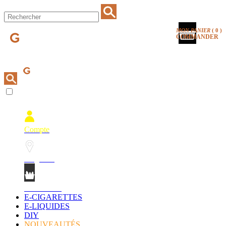
MON PANIER
(
0
)
COMMANDER
Compte
Magasins
Mon Panier
E-CIGARETTES
E-LIQUIDES
DIY
NOUVEAUTÉS