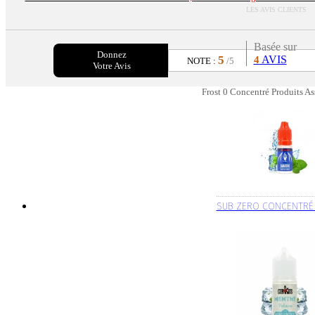
LES AVIS CLIENTS
Basée sur
Donnez
5
AVIS
4
NOTE :
/5
Votre Avis
Frost 0 Concentré Produits As
SUB ZERO CONCENTRÉ