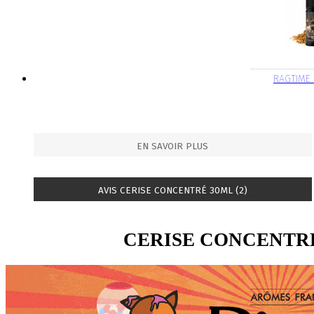
RAGTIME
EN SAVOIR PLUS
AVIS CERISE CONCENTRÉ 30ML (2)
CERISE CONCENTR