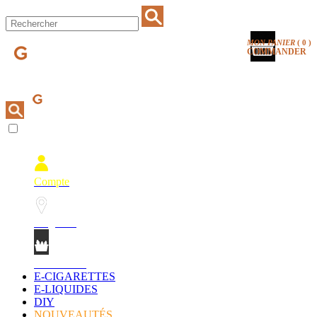
MON PANIER
(
0
)
COMMANDER
Compte
Magasins
Mon Panier
E-CIGARETTES
E-LIQUIDES
DIY
NOUVEAUTÉS