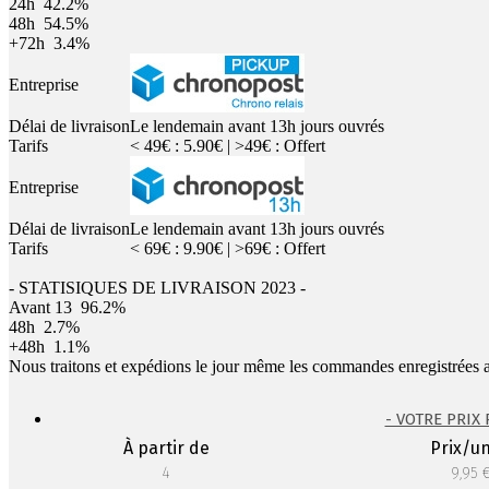
24h
42.2%
48h
54.5%
+72h
3.4%
Entreprise
Délai de livraison
Le lendemain avant 13h jours ouvrés
Tarifs
< 49€ : 5.90€ | >49€ : Offert
Entreprise
Délai de livraison
Le lendemain avant 13h jours ouvrés
Tarifs
< 69€ : 9.90€ | >69€ : Offert
- STATISIQUES DE LIVRAISON 2023 -
Avant 13
96.2%
48h
2.7%
+48h
1.1%
Nous traitons et expédions le jour même les commandes enregistrées 
- VOTRE PRIX
À partir de
Prix/un
4
9,95 