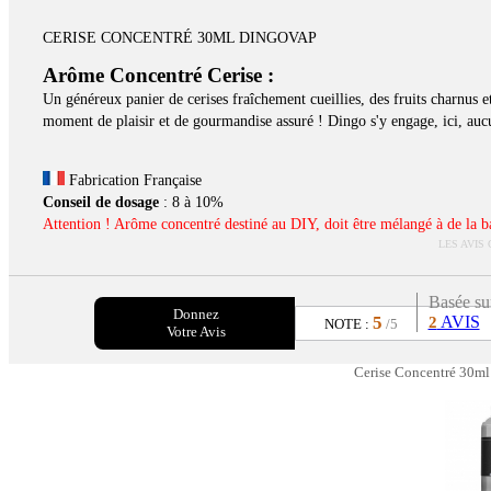
CERISE CONCENTRÉ 30ML DINGOVAP
Arôme Concentré
Cerise :
Un généreux panier de cerises fraîchement cueillies, des fruits charnus 
moment de plaisir et de gourmandise assuré ! Dingo s'y engage, ici, aucu
Fabrication Française
Conseil de dosage
: 8 à 10%
Attention ! Arôme concentré destiné au DIY, doit être mélangé à de la bas
LES AVIS
Basée su
Donnez
5
AVIS
2
NOTE :
/5
Votre Avis
Cerise Concentré 30ml 