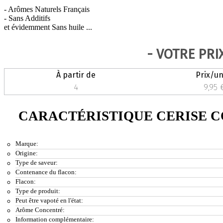
- Arômes Naturels Français
- Sans Additifs
et évidemment Sans huile ...
- VOTRE PRI
À partir de
Prix/un
4
9,95 
CARACTÉRISTIQUE CERISE 
Marque:
Origine:
Type de saveur:
Contenance du flacon:
Flacon:
Type de produit:
Peut être vapoté en l'état:
Arôme Concentré:
Information complémentaire: