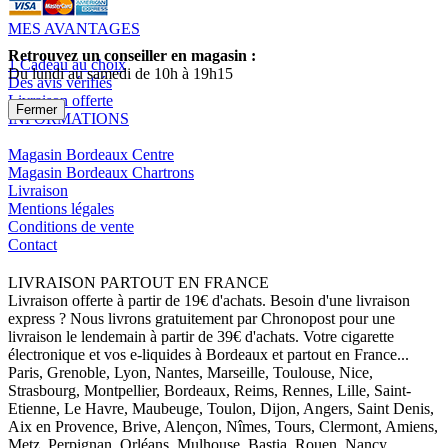
MES AVANTAGES
Retrouvez un conseiller en magasin :
1 Cadeau au choix
Du lundi au samedi de 10h à 19h15
Des avis vérifiés
Livraison offerte
Fermer
INFORMATIONS
Magasin Bordeaux Centre
Magasin Bordeaux Chartrons
Livraison
Mentions légales
Conditions de vente
Contact
LIVRAISON PARTOUT EN FRANCE
Livraison offerte à partir de 19€ d'achats. Besoin d'une livraison
express ? Nous livrons gratuitement par Chronopost pour une
livraison le lendemain à partir de 39€ d'achats. Votre cigarette
électronique et vos e-liquides à Bordeaux et partout en France...
Paris, Grenoble, Lyon, Nantes, Marseille, Toulouse, Nice,
Strasbourg, Montpellier, Bordeaux, Reims, Rennes, Lille, Saint-
Etienne, Le Havre, Maubeuge, Toulon, Dijon, Angers, Saint Denis,
Aix en Provence, Brive, Alençon, Nîmes, Tours, Clermont, Amiens,
Metz, Perpignan, Orléans, Mulhouse, Bastia, Rouen, Nancy,