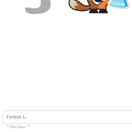
Frederic L.
Avis Sur Cerise Concentré 30ml DINGOVAP
"
Très bien.
"