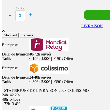
Quantité
LIVRAISON
X
Standard
Express
Entreprise
Délai de livraison
48/72h ouvrés
Tarifs
< 19€ : 4.90€ | >19€ : Offert
Entreprise
Délai de livraison
24/48h ouvrés
Tarifs
< 39€ : 5.90€ | >39€ : Offert
- STATISIQUES DE LIVRAISON 2023 COLISSIMO -
24h
42.2%
48h
54.5%
+72h
3.4%