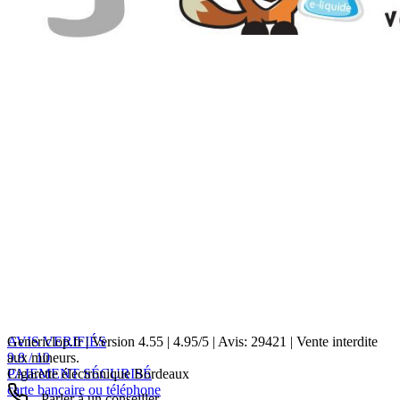
AVIS VERIFIÉS
Genericlop.fr
|
Version 4.55
|
4.95
/
5
| Avis:
29421
| Vente interdite
9.8 / 10
aux mineurs.
PAIEMENT SÉCURISÉ
Cigarette électronique Bordeaux
carte bancaire ou téléphone
Parler à un conseiller