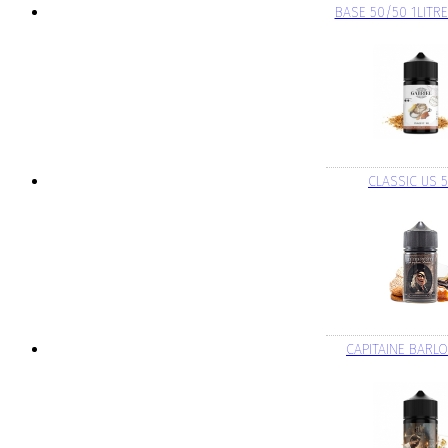
BASE 50/50 1LITR
CLASSIC US 
CAPITAINE BARL