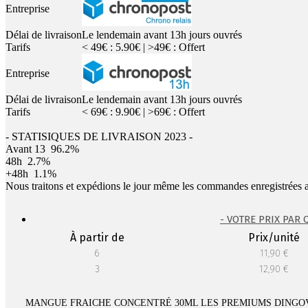
Entreprise
Délai de livraison
Le lendemain avant 13h jours ouvrés
Tarifs
< 49€ : 5.90€ | >49€ : Offert
Entreprise
Délai de livraison
Le lendemain avant 13h jours ouvrés
Tarifs
< 69€ : 9.90€ | >69€ : Offert
- STATISIQUES DE LIVRAISON 2023 -
Avant 13
96.2%
48h
2.7%
+48h
1.1%
Nous traitons et expédions le jour même les commandes enregistrées 
- VOTRE PRIX PAR 
À partir de
Prix/unité
6
11,90 €
3
12,90 €
MANGUE FRAICHE CONCENTRÉ 30ML LES PREMIUMS DINGO