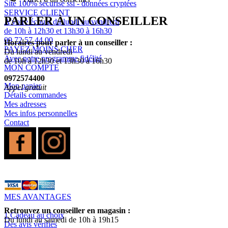
Site 100% sécurisé ssl - données cryptées
SERVICE CLIENT
PARLER À UN CONSEILLER
A votre écoute du lundi au vendredi
de 10h à 12h30 et 13h30 à 16h30
09 72 57 44 00
Horaires pour parler à un conseiller :
PAYEZ MOINS CHER
Du lundi au vendredi
Avec notre programme fidélité
de 10h à 12h30 et 13h30 à 16h30
MON COMPTE
0972574400
Mon panier
Appel gratuit
Détails commandes
Mes adresses
Mes infos personnelles
Contact
MES AVANTAGES
Retrouvez un conseiller en magasin :
1 Cadeau au choix
Du lundi au samedi de 10h à 19h15
Des avis vérifiés