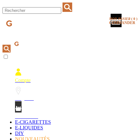
MON PANIER
(
0
)
COMMANDER
Compte
Magasins
Mon Panier
E-CIGARETTES
E-LIQUIDES
DIY
NOUVEAUTÉS