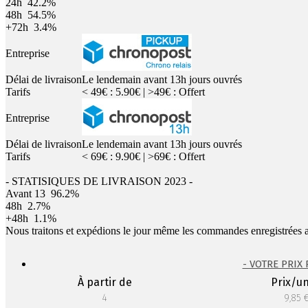
24h
42.2%
48h
54.5%
+72h
3.4%
Entreprise
Délai de livraison
Le lendemain avant 13h jours ouvrés
Tarifs
< 49€ : 5.90€ | >49€ : Offert
Entreprise
Délai de livraison
Le lendemain avant 13h jours ouvrés
Tarifs
< 69€ : 9.90€ | >69€ : Offert
- STATISIQUES DE LIVRAISON 2023 -
Avant 13
96.2%
48h
2.7%
+48h
1.1%
Nous traitons et expédions le jour même les commandes enregistrées 
- VOTRE PRIX
À partir de
Prix/un
4
9,85 