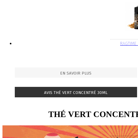
RAGTIME
EN SAVOIR PLUS
AVIS THÉ VERT CONCENTRÉ 30ML
THÉ VERT CONCENT