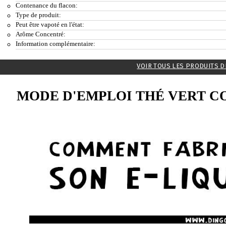
Contenance du flacon:
Type de produit:
Peut être vapoté en l'état:
Arôme Concentré:
Information complémentaire:
VOIR TOUS LES PRODUITS D
MODE D'EMPLOI THÉ VERT C