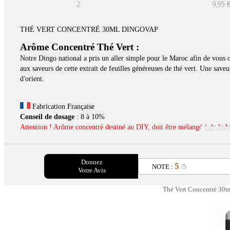
2
9,95 
THÉ VERT CONCENTRÉ 30ML DINGOVAP
Arôme Concentré
Thé Vert :
Notre Dingo national a pris un aller simple pour le Maroc afin de vous 
aux saveurs de cette extrait de feuilles généreuses de thé vert. Une sa
d'orient.
Fabrication Française
Conseil de dosage
: 8 à 10%
Attention ! Arôme concentré destiné au DIY, doit être mélangé à de la bas
LES AVIS
Donnez
5
NOTE :
/5
Votre Avis
Thé Vert Concentré 30ml