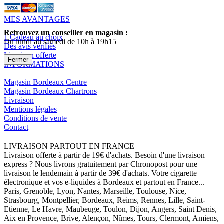
MES AVANTAGES
Retrouvez un conseiller en magasin :
1 Cadeau au choix
Du lundi au samedi de 10h à 19h15
Des avis vérifiés
Livraison offerte
Fermer
INFORMATIONS
Magasin Bordeaux Centre
Magasin Bordeaux Chartrons
Livraison
Mentions légales
Conditions de vente
Contact
LIVRAISON PARTOUT EN FRANCE
Livraison offerte à partir de 19€ d'achats. Besoin d'une livraison
express ? Nous livrons gratuitement par Chronopost pour une
livraison le lendemain à partir de 39€ d'achats. Votre cigarette
électronique et vos e-liquides à Bordeaux et partout en France...
Paris, Grenoble, Lyon, Nantes, Marseille, Toulouse, Nice,
Strasbourg, Montpellier, Bordeaux, Reims, Rennes, Lille, Saint-
Etienne, Le Havre, Maubeuge, Toulon, Dijon, Angers, Saint Denis,
Aix en Provence, Brive, Alençon, Nîmes, Tours, Clermont, Amiens,