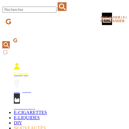
MON PANIER
(
0
)
COMMANDER
Compte
Magasins
Mon Panier
E-CIGARETTES
E-LIQUIDES
DIY
NOUVEAUTÉS