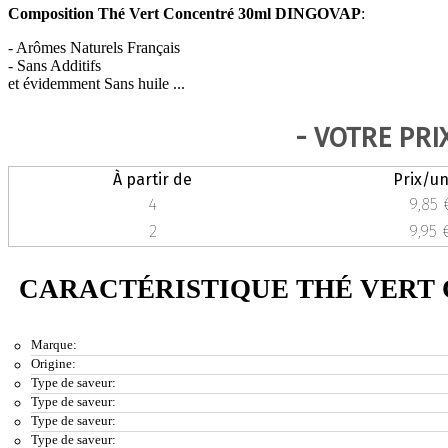
Composition Thé Vert Concentré 30ml DINGOVAP
:
- Arômes Naturels Français
- Sans Additifs
et évidemment Sans huile ...
- VOTRE PRI
À partir de
Prix/un
4
9,85 
2
9,95 
CARACTÉRISTIQUE THÉ VERT
Marque:
Origine:
Type de saveur:
Type de saveur:
Type de saveur:
Type de saveur: