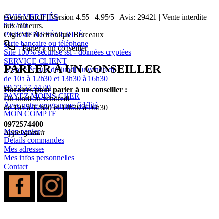
AVIS VERIFIÉS
Genericlop.fr
|
Version 4.55
|
4.95
/
5
| Avis:
29421
| Vente interdite
9.8 / 10
aux mineurs.
PAIEMENT SÉCURISÉ
Cigarette électronique Bordeaux
carte bancaire ou téléphone
Parler à un conseiller
Site 100% sécurisé ssl - données cryptées
SERVICE CLIENT
PARLER À UN CONSEILLER
A votre écoute du lundi au vendredi
de 10h à 12h30 et 13h30 à 16h30
09 72 57 44 00
Horaires pour parler à un conseiller :
PAYEZ MOINS CHER
Du lundi au vendredi
Avec notre programme fidélité
de 10h à 12h30 et 13h30 à 16h30
MON COMPTE
0972574400
Mon panier
Appel gratuit
Détails commandes
Mes adresses
Mes infos personnelles
Contact