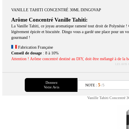
VANILLE TAHITI CONCENTRÉ 30ML DINGOVAP
Arôme Concentré
Vanille Tahiti:
La Vanille Tahiti, ce joyau aromatique ramené tout droit de Polynésie ! 
légèrement épicée et biscuitée. Dingo vous a gardé une place pour un vo
gourmand !
Fabrication Française
Conseil de dosage
: 8 à 10%
Attention ! Arôme concentré destiné au DIY, doit être mélangé à de la bas
LES AVIS
Donnez
5
NOTE :
/5
Votre Avis
Vanille Tahiti Concentré 3