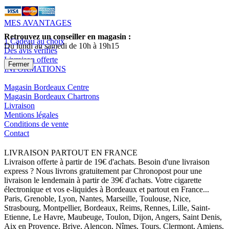
MES AVANTAGES
Retrouvez un conseiller en magasin :
1 Cadeau au choix
Du lundi au samedi de 10h à 19h15
Des avis vérifiés
Livraison offerte
Fermer
INFORMATIONS
Magasin Bordeaux Centre
Magasin Bordeaux Chartrons
Livraison
Mentions légales
Conditions de vente
Contact
LIVRAISON PARTOUT EN FRANCE
Livraison offerte à partir de 19€ d'achats. Besoin d'une livraison
express ? Nous livrons gratuitement par Chronopost pour une
livraison le lendemain à partir de 39€ d'achats. Votre cigarette
électronique et vos e-liquides à Bordeaux et partout en France...
Paris, Grenoble, Lyon, Nantes, Marseille, Toulouse, Nice,
Strasbourg, Montpellier, Bordeaux, Reims, Rennes, Lille, Saint-
Etienne, Le Havre, Maubeuge, Toulon, Dijon, Angers, Saint Denis,
Aix en Provence, Brive, Alençon, Nîmes, Tours, Clermont, Amiens,