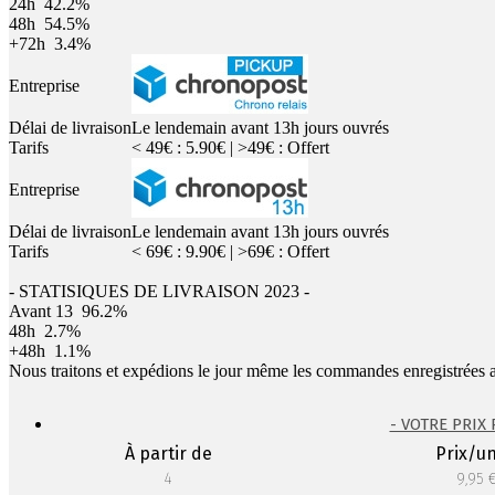
24h
42.2%
48h
54.5%
+72h
3.4%
Entreprise
Délai de livraison
Le lendemain avant 13h jours ouvrés
Tarifs
< 49€ : 5.90€ | >49€ : Offert
Entreprise
Délai de livraison
Le lendemain avant 13h jours ouvrés
Tarifs
< 69€ : 9.90€ | >69€ : Offert
- STATISIQUES DE LIVRAISON 2023 -
Avant 13
96.2%
48h
2.7%
+48h
1.1%
Nous traitons et expédions le jour même les commandes enregistrées 
- VOTRE PRIX
À partir de
Prix/un
4
9,95 