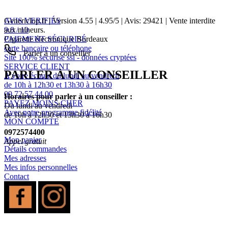
AVIS VERIFIÉS
Genericlop.fr
|
Version 4.55
|
4.95
/
5
| Avis:
29421
| Vente interdite
9.8 / 10
aux mineurs.
PAIEMENT SÉCURISÉ
Cigarette électronique Bordeaux
carte bancaire ou téléphone
Parler à un conseiller
Site 100% sécurisé ssl - données cryptées
SERVICE CLIENT
PARLER À UN CONSEILLER
A votre écoute du lundi au vendredi
de 10h à 12h30 et 13h30 à 16h30
09 72 57 44 00
Horaires pour parler à un conseiller :
PAYEZ MOINS CHER
Du lundi au vendredi
Avec notre programme fidélité
de 10h à 12h30 et 13h30 à 16h30
MON COMPTE
0972574400
Mon panier
Appel gratuit
Détails commandes
Mes adresses
Mes infos personnelles
Contact