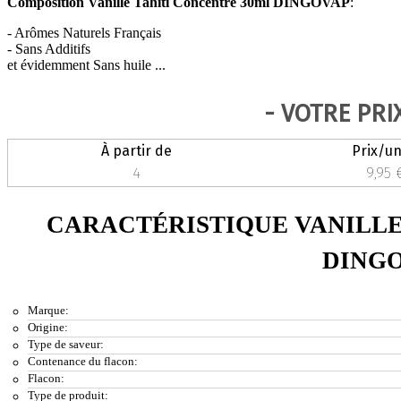
Composition Vanille Tahiti Concentré 30ml DINGOVAP
:
- Arômes Naturels Français
- Sans Additifs
et évidemment Sans huile ...
- VOTRE PRI
À partir de
Prix/un
4
9,95 
CARACTÉRISTIQUE VANILLE
DING
Marque:
Origine:
Type de saveur:
Contenance du flacon:
Flacon:
Type de produit: