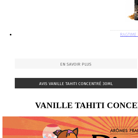
RAGTIME
EN SAVOIR PLUS
AVIS VANILLE TAHITI CONCENTRÉ 30ML
VANILLE TAHITI CONC