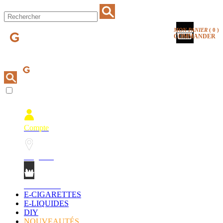
MON PANIER
(
0
)
COMMANDER
Compte
Magasins
Mon Panier
E-CIGARETTES
E-LIQUIDES
DIY
NOUVEAUTÉS