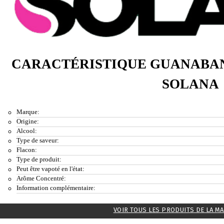
CARACTÉRISTIQUE GUANABA
SOLANA
Marque:
Origine:
Alcool:
Type de saveur:
Flacon:
Type de produit:
Peut être vapoté en l'état:
Arôme Concentré:
Information complémentaire:
VOIR TOUS LES PRODUITS DE LA M