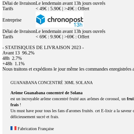
Délai de livraison
Le lendemain avant 13h jours ouvrés
Tarifs
< 49€ : 5.90€ | >49€ : Offert
Entreprise
Délai de livraison
Le lendemain avant 13h jours ouvrés
Tarifs
< 69€ : 9.90€ | >69€ : Offert
- STATISIQUES DE LIVRAISON 2023 -
Avant 13
96.2%
48h
2.7%
+48h
1.1%
Nous traitons et expédions le jour même les commandes enregistrées 
GUANABANA CONCENTRÉ 30ML SOLANA
Arôme Guanabana concentré de Solana
est un incroyable arôme concentré fruité aux arômes de corossol, un
fru
frais
!
Un must have pour tous les fans d'aromes fruités. cet E-lixir a la saveur
délicieusement sucré et frais.
Fabrication Française