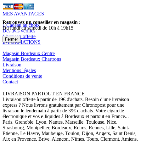
MES AVANTAGES
Retrouvez un conseiller en magasin :
1 Cadeau au choix
Du lundi au samedi de 10h à 19h15
Des avis vérifiés
Livraison offerte
Fermer
INFORMATIONS
Magasin Bordeaux Centre
Magasin Bordeaux Chartrons
Livraison
Mentions légales
Conditions de vente
Contact
LIVRAISON PARTOUT EN FRANCE
Livraison offerte à partir de 19€ d'achats. Besoin d'une livraison
express ? Nous livrons gratuitement par Chronopost pour une
livraison le lendemain à partir de 39€ d'achats. Votre cigarette
électronique et vos e-liquides à Bordeaux et partout en France...
Paris, Grenoble, Lyon, Nantes, Marseille, Toulouse, Nice,
Strasbourg, Montpellier, Bordeaux, Reims, Rennes, Lille, Saint-
Etienne, Le Havre, Maubeuge, Toulon, Dijon, Angers, Saint Denis,
Aix en Provence, Brive, Alençon, Nîmes, Tours, Clermont, Amiens,