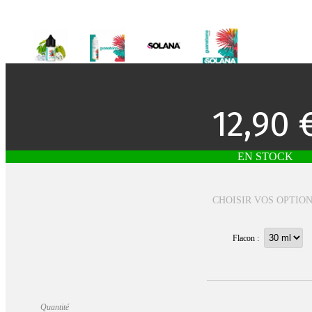
12,90 
EN STOCK
CHOISIR VOS OPTIO
Flacon :
Quantité