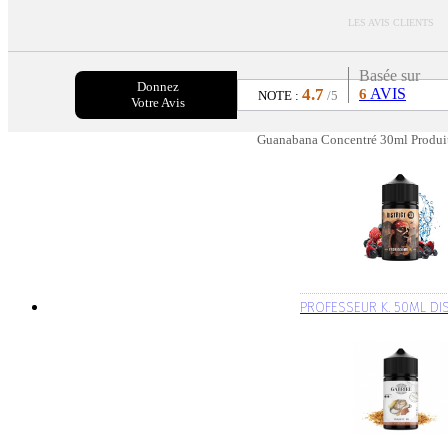
LES AVIS CLIENTS
Basée sur
Donnez
4.7
AVIS
6
NOTE :
/5
Votre Avis
Guanabana Concentré 30ml Produit
PROFESSEUR K. 50ML DIS