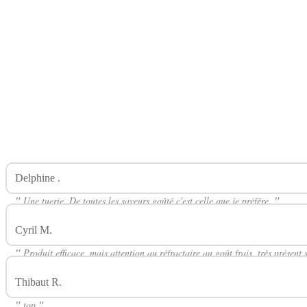
Delphine .
Avis Sur Guanabana Concentré 30ml SOLANA
"
Une tuerie. De toutes les saveurs goûté c'est celle que je préfère.
"
Cyril M.
Avis Sur Guanabana Concentré 30ml SOLANA
"
Produit efficace, mais attention au réfractaire au goût frais, très présent
Thibaut R.
Avis Sur Guanabana Concentré 30ml SOLANA
"
top
"