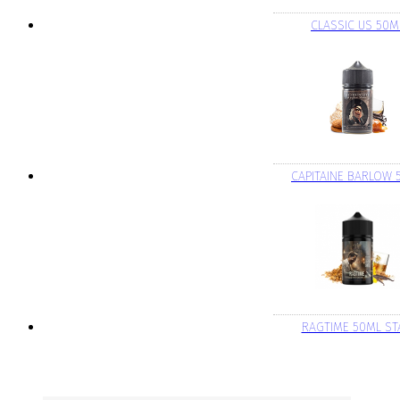
CLASSIC US 50M
CAPITAINE BARLOW 
RAGTIME 50ML S