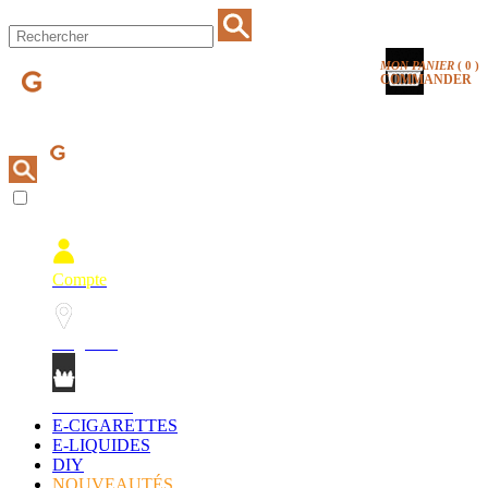
MON PANIER
(
0
)
COMMANDER
Compte
Magasins
Mon Panier
E-CIGARETTES
E-LIQUIDES
DIY
NOUVEAUTÉS