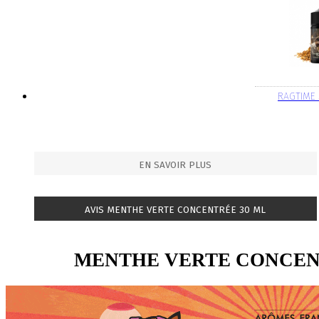
RAGTIME
EN SAVOIR PLUS
AVIS MENTHE VERTE CONCENTRÉE 30 ML
MENTHE VERTE CONCEN