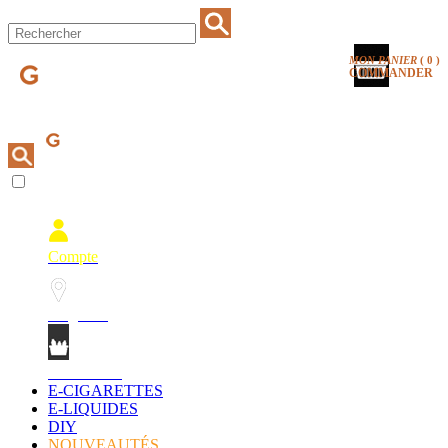
MON PANIER
(
0
)
COMMANDER
Compte
Magasins
Mon Panier
E-CIGARETTES
E-LIQUIDES
DIY
NOUVEAUTÉS