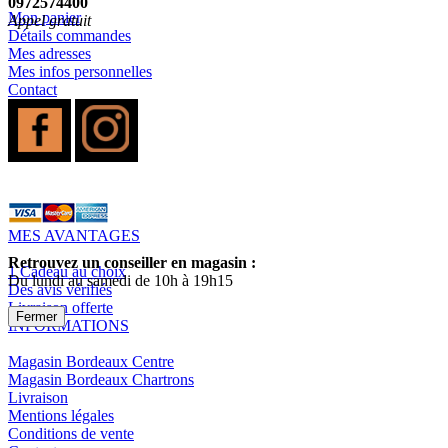
0972574400
Mon panier
Appel gratuit
Détails commandes
Mes adresses
Mes infos personnelles
Contact
MES AVANTAGES
Retrouvez un conseiller en magasin :
1 Cadeau au choix
Du lundi au samedi de 10h à 19h15
Des avis vérifiés
Livraison offerte
Fermer
INFORMATIONS
Magasin Bordeaux Centre
Magasin Bordeaux Chartrons
Livraison
Mentions légales
Conditions de vente