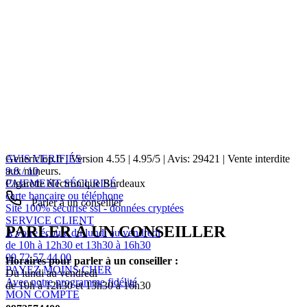
AVIS VERIFIÉS
Genericlop.fr
|
Version 4.55
|
4.95
/
5
| Avis:
29421
| Vente interdite
9.8 / 10
aux mineurs.
PAIEMENT SÉCURISÉ
Cigarette électronique Bordeaux
carte bancaire ou téléphone
Parler à un conseiller
Site 100% sécurisé ssl - données cryptées
SERVICE CLIENT
PARLER À UN CONSEILLER
A votre écoute du lundi au vendredi
de 10h à 12h30 et 13h30 à 16h30
09 72 57 44 00
Horaires pour parler à un conseiller :
PAYEZ MOINS CHER
Du lundi au vendredi
Avec notre programme fidélité
de 10h à 12h30 et 13h30 à 16h30
MON COMPTE