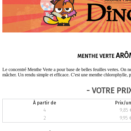
ARÔ
MENTHE VERTE
Le concentré Menthe Verte a pour base de belles feuilles vertes. On 
mâcher. Un rendu simple et efficace. C'est une menthe chlorophylle, pa
- VOTRE PRI
À partir de
Prix/un
4
9,85 
2
9,95 