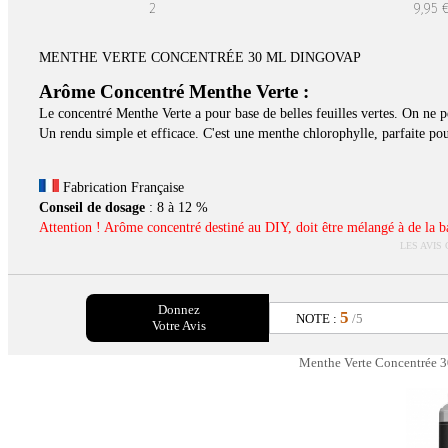
2
9,95 
MENTHE VERTE CONCENTRÉE 30 ML DINGOVAP
Arôme Concentré
Menthe Verte :
Le concentré Menthe Verte a pour base de belles feuilles vertes. On ne 
Un rendu simple et efficace. C'est une menthe chlorophylle, parfaite pour
Fabrication Française
Conseil de dosage
: 8 à 12 %
Attention ! Arôme concentré destiné au DIY, doit être mélangé à de la bas
LES AVIS
Donnez
5
NOTE :
/5
Votre Avis
Menthe Verte Concentrée 30