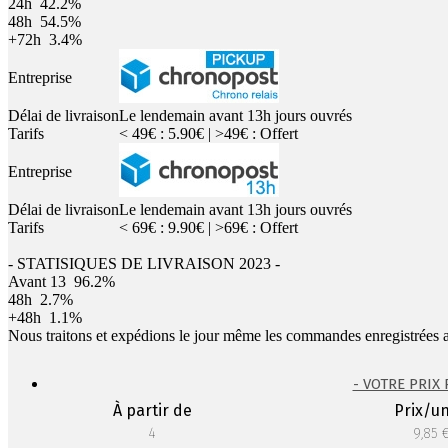
24h
42.2%
48h
54.5%
+72h
3.4%
Entreprise
Délai de livraison
Le lendemain avant 13h jours ouvrés
Tarifs
< 49€ : 5.90€ | >49€ : Offert
Entreprise
Délai de livraison
Le lendemain avant 13h jours ouvrés
Tarifs
< 69€ : 9.90€ | >69€ : Offert
- STATISIQUES DE LIVRAISON 2023 -
Avant 13
96.2%
48h
2.7%
+48h
1.1%
Nous traitons et expédions le jour même les commandes enregistrées 
- VOTRE PRIX
À partir de
Prix/un
4
9,85 