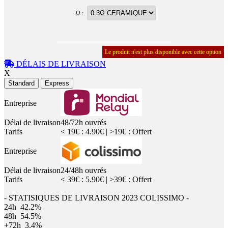
Ω :
Le produit n'est plus disponible avec cette option
DÉLAIS DE LIVRAISON
X
Standard
Express
Entreprise
Délai de livraison
48/72h ouvrés
Tarifs
< 19€ : 4.90€ | >19€ : Offert
Entreprise
Délai de livraison
24/48h ouvrés
Tarifs
< 39€ : 5.90€ | >39€ : Offert
- STATISIQUES DE LIVRAISON 2023 COLISSIMO -
24h
42.2%
48h
54.5%
+72h
3.4%