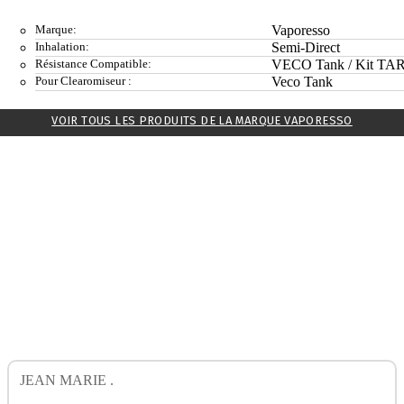
Marque:
Vaporesso
Inhalation:
Semi-Direct
Résistance Compatible:
VECO Tank / Kit TA
Pour Clearomiseur :
Veco Tank
VOIR TOUS LES PRODUITS DE LA MARQUE VAPORESSO
JEAN MARIE .
Avis Sur Pack 5 Rés. EUC VECO
VAPORESSO