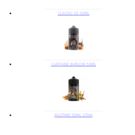
CLASSIC US 50ML
CAPITAINE BARLOW 50ML
RAGTIME 50ML STAM