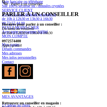
carte bancaire ou téléphone
Parler à un conseiller
Site 100% sécurisé ssl - données cryptées
SERVICE CLIENT
PARLER À UN CONSEILLER
A votre écoute du lundi au vendredi
de 10h à 12h30 et 13h30 à 16h30
09 72 57 44 00
Horaires pour parler à un conseiller :
PAYEZ MOINS CHER
Du lundi au vendredi
Avec notre programme fidélité
de 10h à 12h30 et 13h30 à 16h30
MON COMPTE
0972574400
Mon panier
Appel gratuit
Détails commandes
Mes adresses
Mes infos personnelles
Contact
MES AVANTAGES
Retrouvez un conseiller en magasin :
1 Cadeau au choix