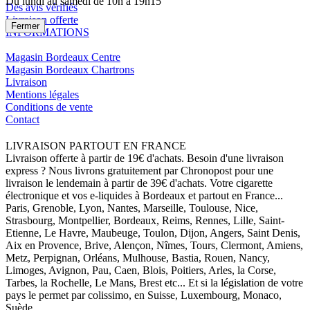
Du lundi au samedi de 10h à 19h15
Des avis vérifiés
Livraison offerte
Fermer
INFORMATIONS
Magasin Bordeaux Centre
Magasin Bordeaux Chartrons
Livraison
Mentions légales
Conditions de vente
Contact
LIVRAISON PARTOUT EN FRANCE
Livraison offerte à partir de 19€ d'achats. Besoin d'une livraison
express ? Nous livrons gratuitement par Chronopost pour une
livraison le lendemain à partir de 39€ d'achats. Votre cigarette
électronique et vos e-liquides à Bordeaux et partout en France...
Paris, Grenoble, Lyon, Nantes, Marseille, Toulouse, Nice,
Strasbourg, Montpellier, Bordeaux, Reims, Rennes, Lille, Saint-
Etienne, Le Havre, Maubeuge, Toulon, Dijon, Angers, Saint Denis,
Aix en Provence, Brive, Alençon, Nîmes, Tours, Clermont, Amiens,
Metz, Perpignan, Orléans, Mulhouse, Bastia, Rouen, Nancy,
Limoges, Avignon, Pau, Caen, Blois, Poitiers, Arles, la Corse,
Tarbes, la Rochelle, Le Mans, Brest etc... Et si la législation de votre
pays le permet par colissimo, en Suisse, Luxembourg, Monaco,
Suède ...