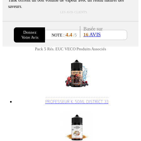
Tank offrent un bon volume de vapeur avec un rendu naturel des
saveurs.
LES AVIS CLIENTS
Basée sur
Donnez
4.4
AVIS
16
NOTE :
/5
Votre Avis
Pack 5 Rés. EUC VECO Produits Associés
PROFESSEUR K. 50ML DISTRICT 33