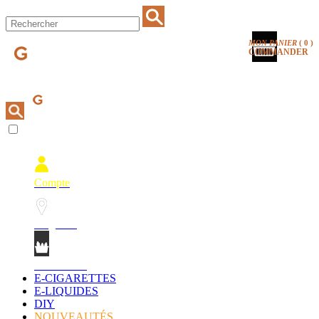
MON PANIER
(
0
)
COMMANDER
Compte
Magasins
Mon Panier
E-CIGARETTES
E-LIQUIDES
DIY
NOUVEAUTÉS