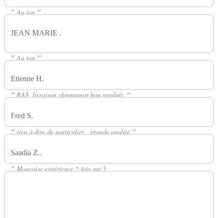
"
Au top
"
JEAN MARIE .
Avis Sur Pack 5 Rés. EUC VECO
VAPORESSO
"
Au top
"
Etienne H.
Avis Sur Pack 5 Rés. EUC VECO VAPORESSO
"
RAS, livraison chronopost bon produit.
"
Fred S.
Avis Sur Pack 5 Rés. EUC VECO VAPORESSO
"
rien à dire de particulier , grande qualité
"
Saadia Z..
Avis Sur Pack 5 Rés. EUC VECO VAPORESSO
"
Mauvaise expérience 2 fois sur 5
et ce, même en laissant la résistance amorcer tte une nuit.
Cela vient du fait qu'elles ne sont pas permissives, càd, les jus aux
arômes complexes il faut oublier car elles s'encrassent très vite en 2-3
jours, enfin c'est seulement valable pour les personnes qui préfèrent ne
pas trop dépenser :-)