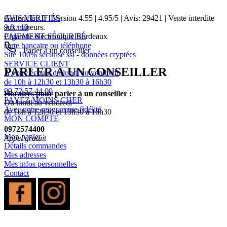
AVIS VERIFIÉS
Genericlop.fr
|
Version 4.55
|
4.95
/
5
| Avis:
29421
| Vente interdite
9.8 / 10
aux mineurs.
PAIEMENT SÉCURISÉ
Cigarette électronique Bordeaux
carte bancaire ou téléphone
Parler à un conseiller
Site 100% sécurisé ssl - données cryptées
SERVICE CLIENT
PARLER À UN CONSEILLER
A votre écoute du lundi au vendredi
de 10h à 12h30 et 13h30 à 16h30
09 72 57 44 00
Horaires pour parler à un conseiller :
PAYEZ MOINS CHER
Du lundi au vendredi
Avec notre programme fidélité
de 10h à 12h30 et 13h30 à 16h30
MON COMPTE
0972574400
Mon panier
Appel gratuit
Détails commandes
Mes adresses
Mes infos personnelles
Contact