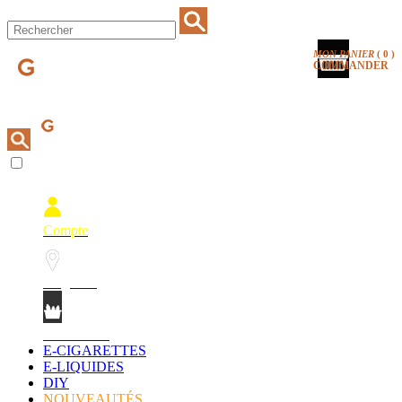
MON PANIER
(
0
)
COMMANDER
Compte
Magasins
Mon Panier
E-CIGARETTES
E-LIQUIDES
DIY
NOUVEAUTÉS