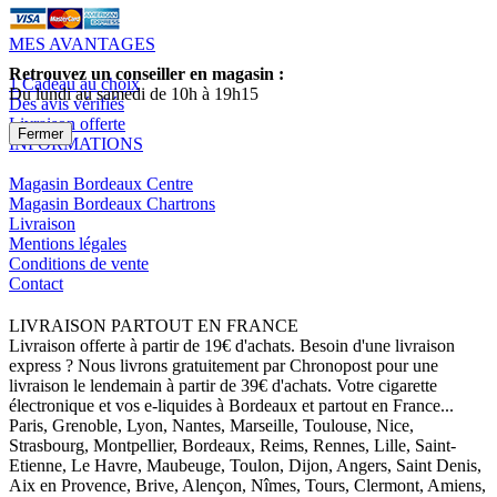
MES AVANTAGES
Retrouvez un conseiller en magasin :
1 Cadeau au choix
Du lundi au samedi de 10h à 19h15
Des avis vérifiés
Livraison offerte
Fermer
INFORMATIONS
Magasin Bordeaux Centre
Magasin Bordeaux Chartrons
Livraison
Mentions légales
Conditions de vente
Contact
LIVRAISON PARTOUT EN FRANCE
Livraison offerte à partir de 19€ d'achats. Besoin d'une livraison
express ? Nous livrons gratuitement par Chronopost pour une
livraison le lendemain à partir de 39€ d'achats. Votre cigarette
électronique et vos e-liquides à Bordeaux et partout en France...
Paris, Grenoble, Lyon, Nantes, Marseille, Toulouse, Nice,
Strasbourg, Montpellier, Bordeaux, Reims, Rennes, Lille, Saint-
Etienne, Le Havre, Maubeuge, Toulon, Dijon, Angers, Saint Denis,
Aix en Provence, Brive, Alençon, Nîmes, Tours, Clermont, Amiens,