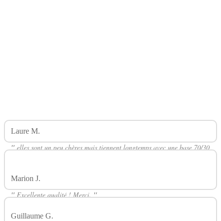
Laure M.
Avis Sur Pack 5 Résistances Zenith Zcoil INNOKIN
"
elles sont un peu chères mais tiennent longtemps avec une base 70/30
"
Marion J.
Avis Sur Pack 5 Résistances Zenith Zcoil INNOKIN
"
Excellente qualité ! Merci.
"
Guillaume G.
Avis Sur Pack 5 Résistances Zenith Zcoil