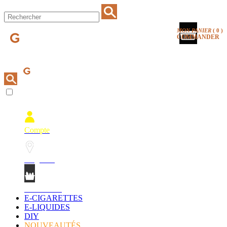
MON PANIER
(
0
)
COMMANDER
Compte
Magasins
Mon Panier
E-CIGARETTES
E-LIQUIDES
DIY
NOUVEAUTÉS