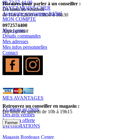
09 72 57 44 00
Horaires pour parler à un conseiller :
PAYEZ MOINS CHER
Du lundi au vendredi
Avec notre programme fidélité
de 10h à 12h30 et 13h30 à 16h30
MON COMPTE
0972574400
Mon panier
Appel gratuit
Détails commandes
Mes adresses
Mes infos personnelles
Contact
MES AVANTAGES
Retrouvez un conseiller en magasin :
1 Cadeau au choix
Du lundi au samedi de 10h à 19h15
Des avis vérifiés
Livraison offerte
Fermer
INFORMATIONS
Magasin Bordeaux Centre