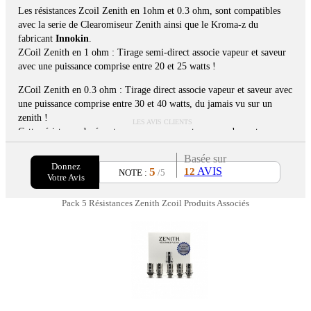
Les résistances Zcoil Zenith en 1ohm et 0.3 ohm, sont compatibles
avec la serie de Clearomiseur Zenith ainsi que le Kroma-z du
fabricant
Innokin
.
ZCoil Zenith en 1 ohm : Tirage semi-direct associe vapeur et saveur
avec une puissance comprise entre 20 et 25 watts !
ZCoil Zenith en 0.3 ohm : Tirage direct associe vapeur et saveur avec
une puissance comprise entre 30 et 40 watts, du jamais vu sur un
zenith !
LES AVIS CLIENTS
Cette résistance dorée est conçue pour apporter un rendement
équilibré en saveurs et production de vapeur. Compatible avec les
Basée sur
clearomiseurs Zenith Pro, Zenith et Zlide de Innokin.
Donnez
5
AVIS
12
NOTE :
/5
Votre Avis
Pack 5 Résistances Zenith Zcoil Produits Associés