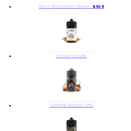
PACK 5 RÉSISTANCES ZENITH -
8,90 €
CLASSIC US 50ML
CAPITAINE BARLOW 50ML