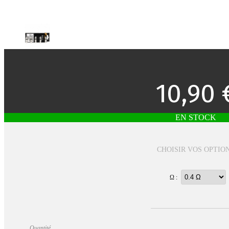
10,90 
EN STOCK
CHOISIR VOS OPTIO
Ω :
Quantité