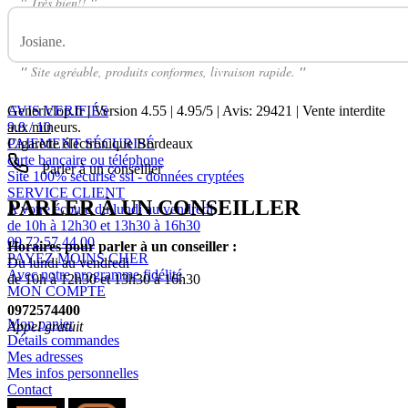
"
Très bien!!
"
Josiane.
Avis Sur Pack 5 Rés. Nautilus 2S ASPIRE
"
Site agréable, produits conformes, livraison rapide.
"
AVIS VERIFIÉS
Genericlop.fr
|
Version 4.55
|
4.95
/
5
| Avis:
29421
| Vente interdite
9.8 / 10
aux mineurs.
PAIEMENT SÉCURISÉ
Cigarette électronique Bordeaux
carte bancaire ou téléphone
Parler à un conseiller
Site 100% sécurisé ssl - données cryptées
SERVICE CLIENT
PARLER À UN CONSEILLER
A votre écoute du lundi au vendredi
de 10h à 12h30 et 13h30 à 16h30
09 72 57 44 00
Horaires pour parler à un conseiller :
PAYEZ MOINS CHER
Du lundi au vendredi
Avec notre programme fidélité
de 10h à 12h30 et 13h30 à 16h30
MON COMPTE
0972574400
Mon panier
Appel gratuit
Détails commandes
Mes adresses
Mes infos personnelles
Contact