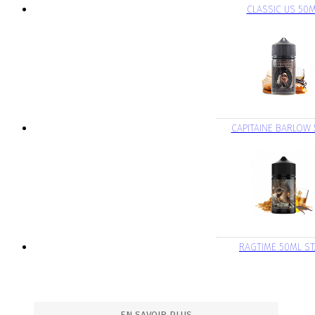
CLASSIC US 50
CAPITAINE BARLOW
RAGTIME 50ML S
EN SAVOIR PLUS