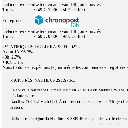
Délai de livraison
Le lendemain avant 13h jours ouvrés
Tarifs
< 49€ : 5.90€ | >49€ : Offert
Entreprise
Délai de livraison
Le lendemain avant 13h jours ouvrés
Tarifs
< 69€ : 9.90€ | >69€ : Offert
- STATISIQUES DE LIVRAISON 2023 -
Avant 13
96.2%
48h
2.7%
+48h
1.1%
Nous traitons et expédions le jour même les commandes enregistrées 
PACK 5 RÉS. NAUTILUS 2S ASPIRE
La nouvelle résistance 0.7 mesh Nautilus 2S et 0.4 du Nautilus 2S ASPIR
inhalation directe.
Nautilus 2S 0.7 Ω Mesh Coil. À utiliser entre 20 et 25 watts. Tirage dire
saveurs.
Résistances d'origine du Nautilus 2S ASPIRE compatible avec le clearomi
LES AVIS CLIENTS