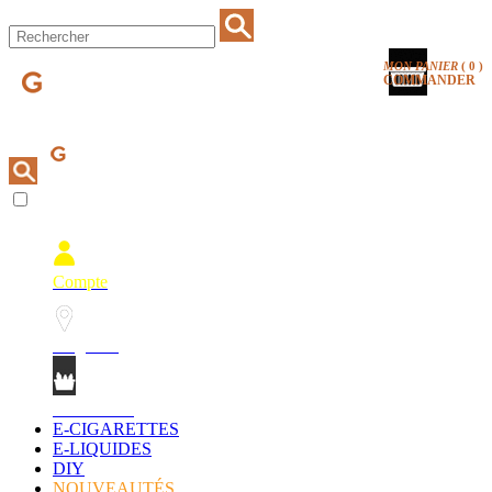
MON PANIER
(
0
)
COMMANDER
Compte
Magasins
Mon Panier
E-CIGARETTES
E-LIQUIDES
DIY
NOUVEAUTÉS