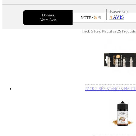
Basée sur
Donnez
5
AVIS
4
NOTE :
/5
Votre Avis
Pack 5 Rés. Nautilus 2S Produits
PACK 5 RÉSISTANCES NAUTI