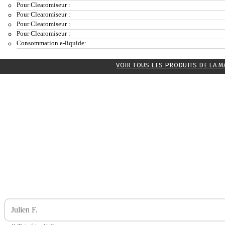
Pour Clearomiseur :
Pour Clearomiseur :
Pour Clearomiseur :
Pour Clearomiseur :
Consommation e-liquide:
VOIR TOUS LES PRODUITS DE LA 
Julien F.
Avis Sur Pack 5 Rés. Nautilus 2S ASPIRE