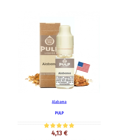
Alabama
PULP
4,13 €