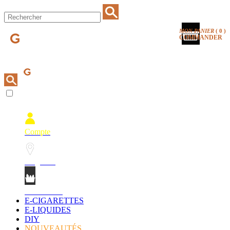
MON PANIER
(
0
)
COMMANDER
Compte
Magasins
Mon Panier
E-CIGARETTES
E-LIQUIDES
DIY
NOUVEAUTÉS