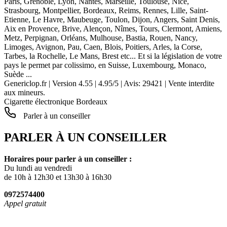
Paris, Grenoble, Lyon, Nantes, Marseille, Toulouse, Nice,
Strasbourg, Montpellier, Bordeaux, Reims, Rennes, Lille, Saint-
Etienne, Le Havre, Maubeuge, Toulon, Dijon, Angers, Saint Denis,
Aix en Provence, Brive, Alençon, Nîmes, Tours, Clermont, Amiens,
Metz, Perpignan, Orléans, Mulhouse, Bastia, Rouen, Nancy,
Limoges, Avignon, Pau, Caen, Blois, Poitiers, Arles, la Corse,
Tarbes, la Rochelle, Le Mans, Brest etc... Et si la législation de votre
pays le permet par colissimo, en Suisse, Luxembourg, Monaco,
Suède ...
Genericlop.fr
|
Version 4.55
|
4.95
/
5
| Avis:
29421
| Vente interdite
aux mineurs.
Cigarette électronique Bordeaux
Parler à un conseiller
PARLER À UN CONSEILLER
Horaires pour parler à un conseiller :
Du lundi au vendredi
de 10h à 12h30 et 13h30 à 16h30
0972574400
Appel gratuit