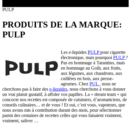
Toutes les marques
- SELS DE NICOTINE
Boxs
PULP
Eleaf, Aspire,
batterie
Smok, Innokin, Joyetech ...
- FORMATS ÉCONOMIQUES
classiques
L’AVIS DES MÉDECINS
intégrée
PRODUITS DE LA MARQUE:
- LES PLUS VENDUS
LA PRESSE EN PARLE
- LES PACKS PROMOS
PULP
LES MINI-CLOPES
Emission "C'est dans l'air"
- RECHERCHE AVANCÉE
Reportage Vox Pop ARTE
Interview France Bleu Genericlop
Les e-liquides
PULP
pour cigarette
ts Boxs
électronique, mais pourquoi
PULP
?
Pas en hommage à Tarantino, mais
en hommage au Goût, aux fruits,
Pods & Formats Poche
aux légumes, aux chaudrons, aux
cuillères en bois, aux presse-
agrumes. Chez
PUL
, nous ne
cherchons pas à faire des
e-liquides
, nous cherchons à vous donner
utant
un vrai plaisir gustatif, à affoler vos papilles. La « dream team » qui
 d'emploi
Les cartouches
concocte nos recettes est composée de cuisiniers, d’aromaticiens, de
pour pods
conseils culinaires… et de vous ! Et oui, c’est vous, vapoteurs, que
nous avons mis à contribution durant des mois, pour sélectionner
parmi des centaines de recettes celles qui vous faisaient vraiment,
vraiment, saliver …