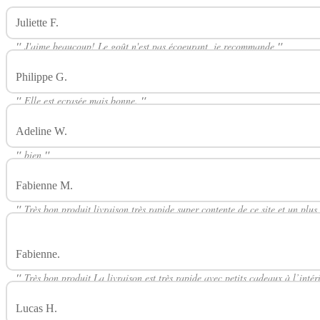
Juliette F.
Avis Sur Banane Ecrasée PULP
"
J'aime beaucoup! Le goût n'est pas écoeurant, je recommande
"
Philippe G.
Avis Sur Banane Ecrasée PULP
"
Elle est ecrasée mais bonne.
"
Adeline W.
Avis Sur Banane Ecrasée PULP
"
bien
"
Fabienne M.
Avis Sur Banane Ecrasée PULP
"
Très bon produit livraison très rapide super contente de ce site et un plus
cadeaux
"
Fabienne.
Avis Sur Banane Ecrasée PULP
"
Très bon produit La livraison est très rapide avec petits cadeaux à l’int
Lucas H.
Avis Sur Banane Ecrasée PULP