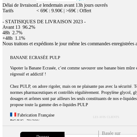
Délai de livraison
Le lendemain avant 13h jours ouvrés
Tarifs
< 69€ : 9.90€ | >69€ : Offert
- STATISIQUES DE LIVRAISON 2023 -
Avant 13
96.2%
48h
2.7%
+48h
1.1%
Nous traitons et expédions le jour même les commandes enregistrées 
BANANE ECRASÉE PULP
Vapoter la Banane Ecrasée, c’est comme savourer une banane bien mûre é
régressif et addictif !
Chez PULP, on adore rigoler, mais on ne plaisante pas avec la sécurité. T
normes pharmaceutiques et contrôlés régulièrement. Propylène glycol, glyc
dosages et arômes sont par ailleurs les seuls constituants de nos e-liquid
propose toute la gamme des e-liquides PULP
Fabrication Française
LES AVIS CLIENTS
PG/VG:
70/30%
Basée sur
Donnez