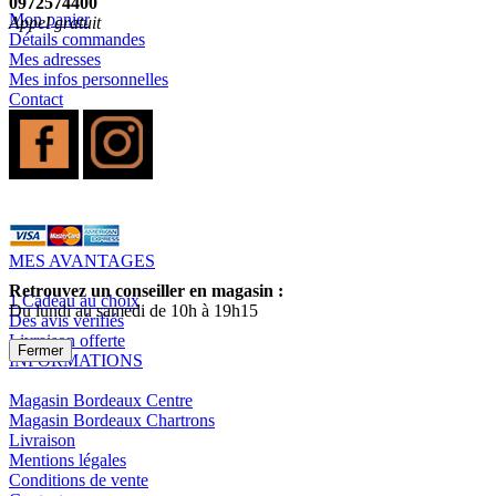
0972574400
Mon panier
Appel gratuit
Détails commandes
Mes adresses
Mes infos personnelles
Contact
MES AVANTAGES
Retrouvez un conseiller en magasin :
1 Cadeau au choix
Du lundi au samedi de 10h à 19h15
Des avis vérifiés
Livraison offerte
Fermer
INFORMATIONS
Magasin Bordeaux Centre
Magasin Bordeaux Chartrons
Livraison
Mentions légales
Conditions de vente