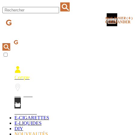
MON PANIER
(
0
)
COMMANDER
Compte
Magasins
Mon Panier
E-CIGARETTES
E-LIQUIDES
DIY
NOUVEAUTÉS