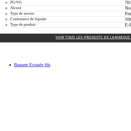
PG/VG:
70
Alcool:
No
Type de saveur:
Fru
Contenance de liquide:
10
Type de produit:
E-l
VOIR TOUS LES PRODUITS DE LA MARQUE
Banane Ecrasée fds