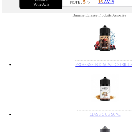
5
AVIS
16
NOTE :
/5
Votre Avis
Banane Ecrasée Produits Associés
PROFESSEUR K. 50ML DISTRICT 
CLASSIC US 50ML