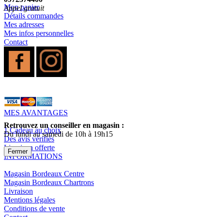
Mon panier
Appel gratuit
Détails commandes
Mes adresses
Mes infos personnelles
Contact
MES AVANTAGES
Retrouvez un conseiller en magasin :
1 Cadeau au choix
Du lundi au samedi de 10h à 19h15
Des avis vérifiés
Livraison offerte
Fermer
INFORMATIONS
Magasin Bordeaux Centre
Magasin Bordeaux Chartrons
Livraison
Mentions légales
Conditions de vente