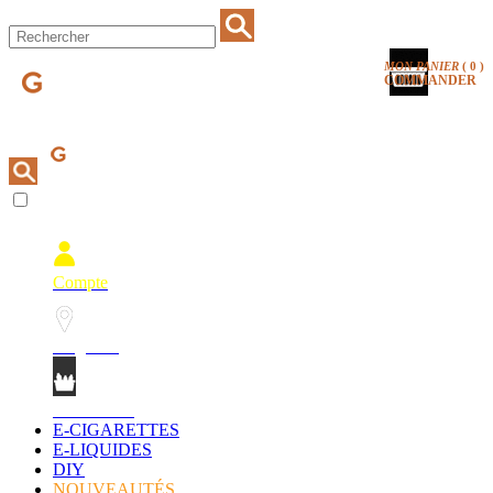
MON PANIER
(
0
)
COMMANDER
Compte
Magasins
Mon Panier
E-CIGARETTES
E-LIQUIDES
DIY
NOUVEAUTÉS