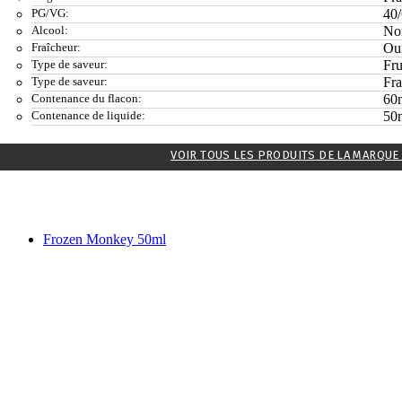
PG/VG:
40
Alcool:
No
Fraîcheur:
Ou
Type de saveur:
Fru
Type de saveur:
Fra
Contenance du flacon:
60
Contenance de liquide:
50
VOIR TOUS LES PRODUITS DE LA MARQUE
Frozen Monkey 50ml