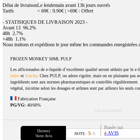
Délai de livraison
Le lendemain avant 13h jours ouvrés
Tarifs
< 69€ : 9.90€ | >69€ : Offert
- STATISIQUES DE LIVRAISON 2023 -
Avant 13
96.2%
48h
2.7%
+48h
1.1%
Nous traitons et expédions le jour même les commandes enregistrées 
FROZEN MONKEY 50ML PULP
Les afficionados de e-liquide d’excellente qualité seront séduits par le e
mûre
et
fraiche
. Chez PULP, on adore rigoler, mais on ne plaisante pas av
ingrédients sont aux normes pharmaceutiques et contrôlés régulièrement. 
végétal, nicotine selon les dosages et arômes sont par ailleurs les seuls co
Fabrication Française
PG/VG:
40/60%
LES AVIS CLIENTS
Basée sur
Donnez
5
AVIS
4
NOTE :
/5
Votre Avis