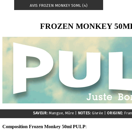
AVIS FROZEN MONKEY 50ML (4)
FROZEN MONKEY 50M
SAVEUR:
Mangue, Mûre
|
NOTES:
Givrée
|
ORIGINE:
Fra
Composition Frozen Monkey 50ml PULP
: