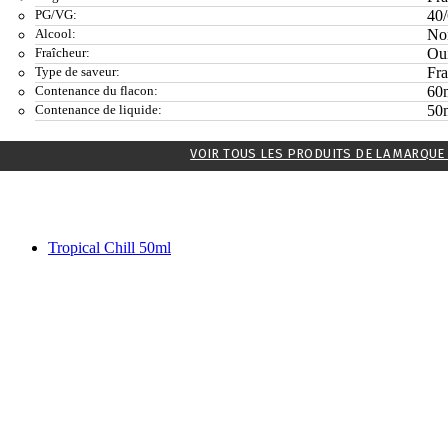
PG/VG:
40
Alcool:
No
Fraîcheur:
Ou
Type de saveur:
Fra
Contenance du flacon:
60
Contenance de liquide:
50
VOIR TOUS LES PRODUITS DE LA MARQUE
Tropical Chill 50ml