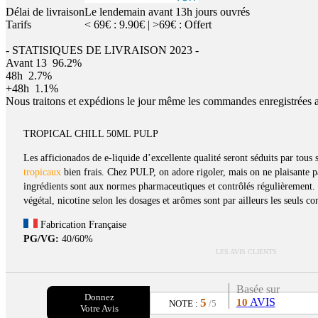
Délai de livraison
Le lendemain avant 13h jours ouvrés
Tarifs
< 69€ : 9.90€ | >69€ : Offert
- STATISIQUES DE LIVRAISON 2023 -
Avant 13
96.2%
48h
2.7%
+48h
1.1%
Nous traitons et expédions le jour même les commandes enregistrées 
TROPICAL CHILL 50ML PULP
Les afficionados de e-liquide d’excellente qualité seront séduits par tous
tropicaux
bien frais. Chez PULP, on adore rigoler, mais on ne plaisante pa
ingrédients sont aux normes pharmaceutiques et contrôlés régulièrement. 
végétal, nicotine selon les dosages et arômes sont par ailleurs les seuls co
Fabrication Française
PG/VG:
40/60%
LES AVIS CLIENTS
Basée sur
Donnez
5
AVIS
10
NOTE :
/5
Votre Avis