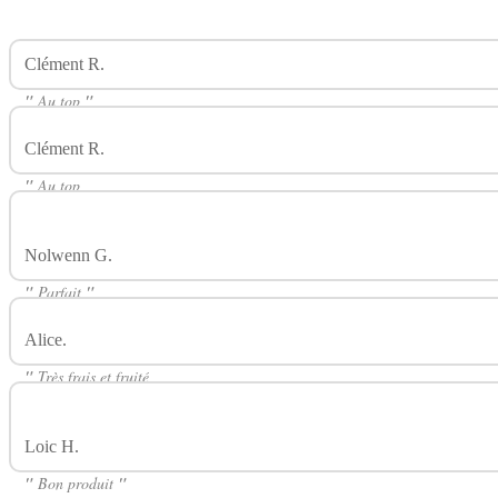
Clément R.
Avis Sur Tropical Chill 50ml PULP
"
Au top
"
Clément R.
Avis Sur Tropical Chill 50ml PULP
"
Au top
"
Nolwenn G.
Avis Sur Tropical Chill 50ml PULP
"
Parfait
"
Alice.
Avis Sur Tropical Chill 50ml PULP
"
Très frais et fruité
Très agréable on dirait un bonbon
"
Loic H.
Avis Sur Tropical Chill 50ml PULP
"
Bon produit
"