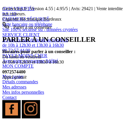
AVIS VERIFIÉS
Genericlop.fr
|
Version 4.55
|
4.95
/
5
| Avis:
29421
| Vente interdite
9.8 / 10
aux mineurs.
PAIEMENT SÉCURISÉ
Cigarette électronique Bordeaux
carte bancaire ou téléphone
Parler à un conseiller
Site 100% sécurisé ssl - données cryptées
SERVICE CLIENT
PARLER À UN CONSEILLER
A votre écoute du lundi au vendredi
de 10h à 12h30 et 13h30 à 16h30
09 72 57 44 00
Horaires pour parler à un conseiller :
PAYEZ MOINS CHER
Du lundi au vendredi
Avec notre programme fidélité
de 10h à 12h30 et 13h30 à 16h30
MON COMPTE
0972574400
Mon panier
Appel gratuit
Détails commandes
Mes adresses
Mes infos personnelles
Contact