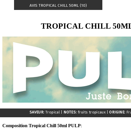
AVIS TROPICAL CHILL 50ML (10)
TROPICAL CHILL 50M
SAVEUR:
Tropical
|
NOTES:
fruits tropicaux
|
ORIGINE:
Fr
Composition Tropical Chill 50ml PULP
: