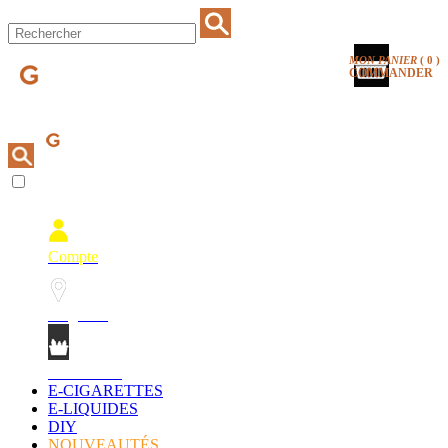
MON PANIER
(
0
)
COMMANDER
Compte
Magasins
Mon Panier
E-CIGARETTES
E-LIQUIDES
DIY
NOUVEAUTÉS