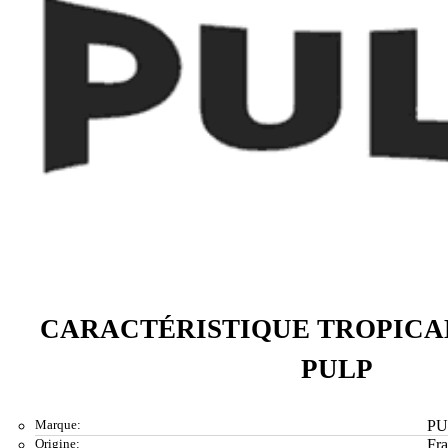
CARACTÉRISTIQUE TROPICAL
PULP
Marque:
PU
Origine:
Fr