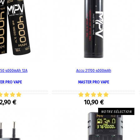
Quel E-liquide choisir ?
adeau au choix
Quelle Accu choisir ?
OPES
Le végétol c'est quoi ?
Les carto
Voir tout
Les Accus
pour p
piles
pour boxs
 Poche
MAXI FORMATS
GRANDS FORMA
100ml et +
50ml
650 4000mAh 12A
Accu 21700 4000mAh
RBA Reconst
RBA, coton, 
hes
ER PRO VAPE
MASTER PRO VAPE
s
2,90 €
10,90 €
NOTRE SÉLECTION