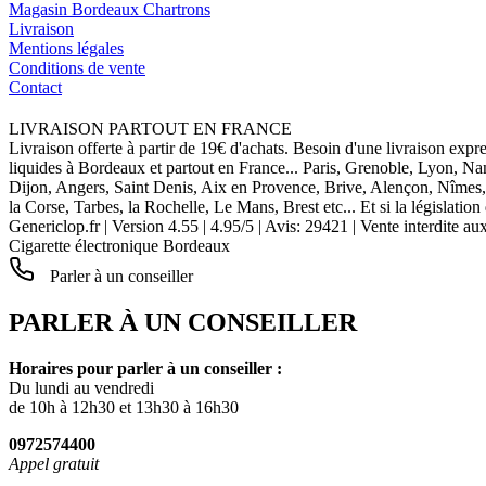
Magasin Bordeaux Chartrons
Livraison
Mentions légales
Conditions de vente
Contact
LIVRAISON PARTOUT EN FRANCE
Livraison offerte à partir de 19€ d'achats. Besoin d'une livraison expr
liquides à Bordeaux et partout en France... Paris, Grenoble, Lyon, N
Dijon, Angers, Saint Denis, Aix en Provence, Brive, Alençon, Nîmes,
la Corse, Tarbes, la Rochelle, Le Mans, Brest etc... Et si la législat
Genericlop.fr
|
Version 4.55
|
4.95
/
5
| Avis:
29421
| Vente interdite au
Cigarette électronique Bordeaux
Parler à un conseiller
PARLER À UN CONSEILLER
Horaires pour parler à un conseiller :
Du lundi au vendredi
de 10h à 12h30 et 13h30 à 16h30
0972574400
Appel gratuit