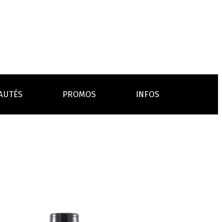
AUTÉS
PROMOS
INFOS
L’AVIS DES MÉDECINS
ACCESSOIRES
ANCES
LA PRESSE EN PARLE
Emission "C'est dans l'air"
oissons
Boosters
Reportage Vox Pop ARTE
Drip Tip
Chargeurs
Interview France Bleu Genericlop
embouts, becs
câbles, secteurs
sistances
atomiseurs,
es