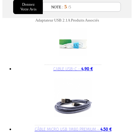
Donnez
5
NOTE :
/5
Votre Avis
Adaptateur USB 2.1A Produits Associés
CABLE USB-C -
4,90 €
CÂBLE MICRO USB 1M80 PREMIUM -
4,50 €