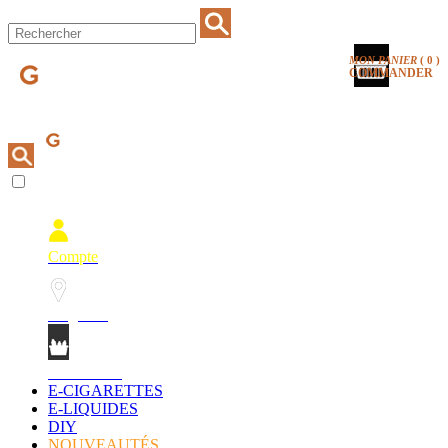
MON PANIER
(
0
)
COMMANDER
Compte
Magasins
Mon Panier
E-CIGARETTES
E-LIQUIDES
DIY
NOUVEAUTÉS