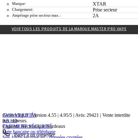
Marque:
XTAR
Chargement:
Prise secteur
Ampérage prise secteur max.:
2A
VOIR TOUS LES PRODUITS DE LA MARQUE MASTER PRO VAPE
AVIS VERIFIÉS
Genericlop.fr
|
Version 4.55
|
4.95
/
5
| Avis:
29421
| Vente interdite
9.8 / 10
aux mineurs.
PAIEMENT SÉCURISÉ
Cigarette électronique Bordeaux
carte bancaire ou téléphone
Parler à un conseiller
Site 100% sécurisé ssl - données cryptées