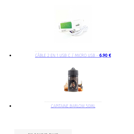
CÂBLE 2 EN 1 USB C / MICRO USB -
6,90 €
CAPITAINE BARLOW 50ML