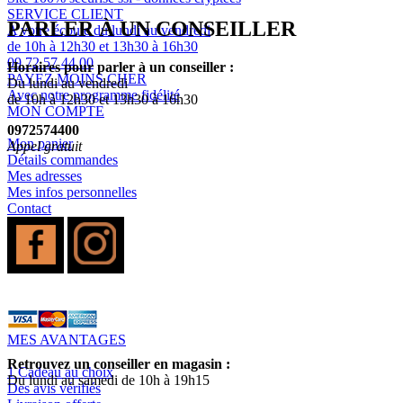
SERVICE CLIENT
PARLER À UN CONSEILLER
A votre écoute du lundi au vendredi
de 10h à 12h30 et 13h30 à 16h30
09 72 57 44 00
Horaires pour parler à un conseiller :
PAYEZ MOINS CHER
Du lundi au vendredi
Avec notre programme fidélité
de 10h à 12h30 et 13h30 à 16h30
MON COMPTE
0972574400
Mon panier
Appel gratuit
Détails commandes
Mes adresses
Mes infos personnelles
Contact
MES AVANTAGES
Retrouvez un conseiller en magasin :
1 Cadeau au choix
Du lundi au samedi de 10h à 19h15
Des avis vérifiés