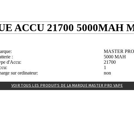
E ACCU 21700 5000MAH 
arque:
MASTER PRO
tterie :
5000 MAH
ype d'Accu:
21700
ccu:
1
arge sur ordinateur:
non
VOIR TOUS LES PRODUITS DE LA MARQUE MASTER PRO VAPE