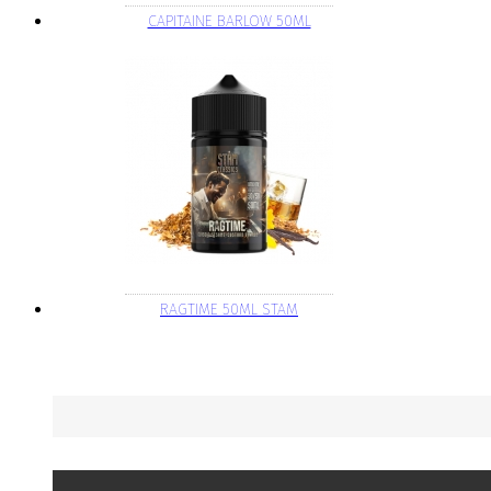
CAPITAINE BARLOW 50ML
RAGTIME 50ML STAM