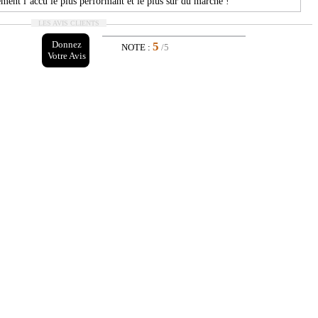
ment l’accu le plus performant et le plus sûr du marché !
LES AVIS CLIENTS
Donnez
5
NOTE :
/5
ATIONS
Votre Avis
ominale > 5000 mAh @ 2.5V
charge standard : 2.5A
décharge continu maximum : 30A avec temperature cut de 80°C
décharge maximum pulse (<5s) : 90A
interne < 18 mOhm