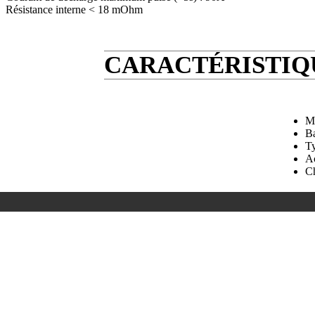
Résistance interne < 18 mOhm
CARACTÉRISTIQU
M
Ba
T
A
Ch