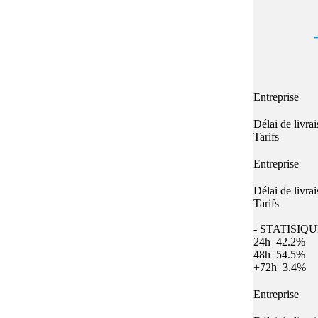
Quel E-liquide choisir ?
adeau au choix
Quelle Accu choisir ?
OPES
Le végétol c'est quoi ?
Les carto
Voir tout
Les Accus
pour p
piles
pour boxs
Entreprise
 Poche
MAXI FORMATS
GRANDS FORMA
Délai de livra
100ml et +
50ml
Tarifs
RBA Reconst
Entreprise
RBA, coton, 
hes
Délai de livra
s
Tarifs
- STATISIQ
24h
42.2%
48h
54.5%
+72h
3.4%
Entreprise