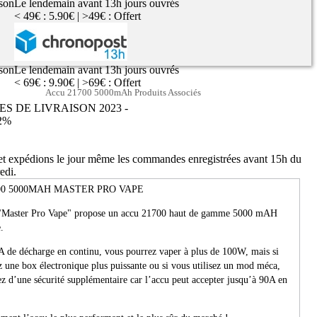
ison
Le lendemain avant 13h jours ouvrés
< 49€ : 5.90€ | >49€ : Offert
ison
Le lendemain avant 13h jours ouvrés
< 69€ : 9.90€ | >69€ : Offert
Accu 21700 5000mAh Produits Associés
ES DE LIVRAISON 2023 -
2%
 et expédions le jour même les commandes enregistrées avant 15h du
edi.
00 5000MAH MASTER PRO VAPE
"Master Pro Vape" propose un accu 21700 haut de gamme 5000 mAH
.
A de décharge en continu, vous pourrez vaper à plus de 100W, mais si
 une box électronique plus puissante ou si vous utilisez un mod méca,
z d’une sécurité supplémentaire car l’accu peut accepter jusqu’à 90A en