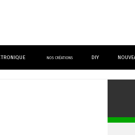
CTRONIQUE
DIY
NOUVE
NOS CRÉATIONS
S MAGASINS
INFOS PRATIQUES
EURS
BATTERIES
RÉSIST
rdeaux Centre
Calculateur BOOSTER Eliquide
rdeaux Chartrons
Ouvrir un flacon Grand format
h
urmands
Menthes
Givrés
Cafés
Thés
B
Lexique de la vape
rques
Un problème, une question ?
Boxs/ Mods
Boxs
e,
OS AVANTAGES
Toutes les Ré
avec accu
batterie
tech ...
coils, têtes d’
amovible
intégrée
Quel kit de cigarette choisir ?
mèch
raison offerte