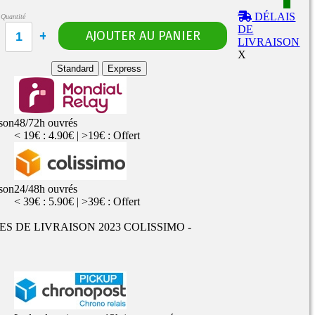
DÉLAIS
Quantité
DE
LIVRAISON
Rangements
Flacons vides
X
étuis, housses
uches
Standard
Express
ods
TS
PETITS FORMATS
ison
48/72h ouvrés
10ml
Pyrex
Pièces détachées
< 19€ : 4.90€ | >19€ : Offert
vitres de
Rings, adaptateurs,
rechange
bagues silicones ...
ructible
fils...
ison
24/48h ouvrés
< 39€ : 5.90€ | >39€ : Offert
UES DE LIVRAISON 2023 COLISSIMO -