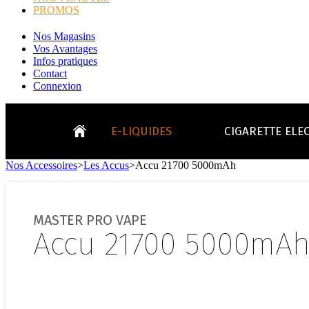
PROMOS
Nos Magasins
Vos Avantages
Infos pratiques
Contact
Connexion
E-LIQUIDES
CIGARETTE ELE
Nos Accessoires
>
Les Accus
>
Accu 21700 5000mAh
LE
KITS E-CIGARETTES
CLEAROMIS
Bo
LE BLOG
MASTER PRO VAPE
Bo
Accu 21700 5000mA
Tabacs
Fruités
Go
Toutes les ma
- INFOS GENERICLOP
Eleaf, Aspir
V
TOUS LES E-LIQUIDES
Smok, Innokin, Joye
Formats classiques
Liv
- INFOS VAPE
- VÉGÉTAL/NATUREL