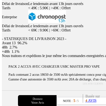
Délai de livraison
Le lendemain avant 13h jours ouvrés
Tarifs
< 49€ : 5.90€ | >49€ : Offert
Entreprise
Délai de livraison
Le lendemain avant 13h jours ouvrés
Tarifs
< 69€ : 9.90€ | >69€ : Offert
- STATISIQUES DE LIVRAISON 2023 -
Avant 13
96.2%
48h
2.7%
+48h
1.1%
Nous traitons et expédions le jour même les commandes enregistrées 
PACK 2 ACCUS AVEC CHARGEUR USBC MASTER PRO VAPE
Pack contenant 2 accus 18650 de 3500 mAh spécialement concu pour cig
Gamme d'une autonomie de 3500 mAh avec 20A de décharge, d'un chargeu
LES AVIS CLIENTS
Basée sur
Donnez
5
AVIS
4
NOTE :
/5
Votre Avis