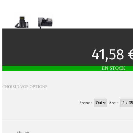
41,58 
EN STOCK
CHOISIR VOS OPTIONS
Secteur :
Accu :
Quantité