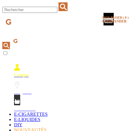
MON PANIER
(
0
)
COMMANDER
Compte
Magasins
Mon Panier
E-CIGARETTES
E-LIQUIDES
DIY
NOUVEAUTÉS