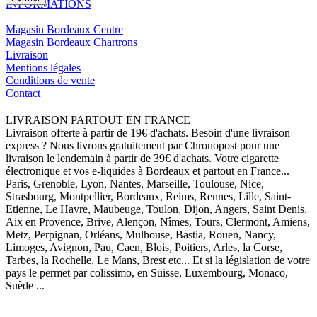
INFORMATIONS
Magasin Bordeaux Centre
Magasin Bordeaux Chartrons
Livraison
Mentions légales
Conditions de vente
Contact
LIVRAISON PARTOUT EN FRANCE
Livraison offerte à partir de 19€ d'achats. Besoin d'une livraison
express ? Nous livrons gratuitement par Chronopost pour une
livraison le lendemain à partir de 39€ d'achats. Votre cigarette
électronique et vos e-liquides à Bordeaux et partout en France...
Paris, Grenoble, Lyon, Nantes, Marseille, Toulouse, Nice,
Strasbourg, Montpellier, Bordeaux, Reims, Rennes, Lille, Saint-
Etienne, Le Havre, Maubeuge, Toulon, Dijon, Angers, Saint Denis,
Aix en Provence, Brive, Alençon, Nîmes, Tours, Clermont, Amiens,
Metz, Perpignan, Orléans, Mulhouse, Bastia, Rouen, Nancy,
Limoges, Avignon, Pau, Caen, Blois, Poitiers, Arles, la Corse,
Tarbes, la Rochelle, Le Mans, Brest etc... Et si la législation de votre
pays le permet par colissimo, en Suisse, Luxembourg, Monaco,
Suède ...