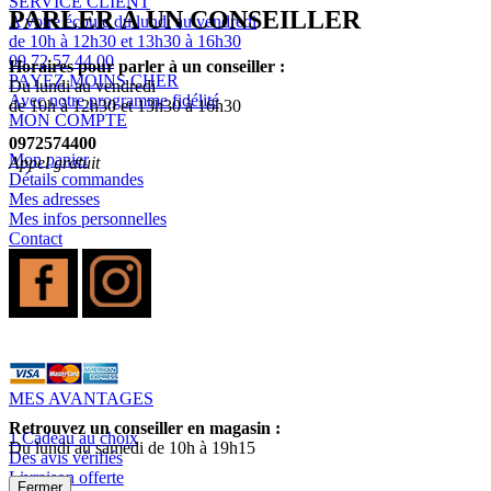
SERVICE CLIENT
PARLER À UN CONSEILLER
A votre écoute du lundi au vendredi
de 10h à 12h30 et 13h30 à 16h30
09 72 57 44 00
Horaires pour parler à un conseiller :
PAYEZ MOINS CHER
Du lundi au vendredi
Avec notre programme fidélité
de 10h à 12h30 et 13h30 à 16h30
MON COMPTE
0972574400
Mon panier
Appel gratuit
Détails commandes
Mes adresses
Mes infos personnelles
Contact
MES AVANTAGES
Retrouvez un conseiller en magasin :
1 Cadeau au choix
Du lundi au samedi de 10h à 19h15
Des avis vérifiés
Livraison offerte
Fermer