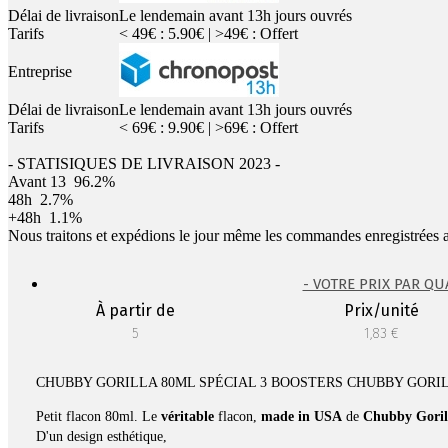
Délai de livraison
Le lendemain avant 13h jours ouvrés
Tarifs
< 49€ : 5.90€ | >49€ : Offert
Entreprise
Délai de livraison
Le lendemain avant 13h jours ouvrés
Tarifs
< 69€ : 9.90€ | >69€ : Offert
- STATISIQUES DE LIVRAISON 2023 -
Avant 13
96.2%
48h
2.7%
+48h
1.1%
Nous traitons et expédions le jour même les commandes enregistrées 
- VOTRE PRIX PAR QU
À partir de
Prix/unité
5
1,83 €
CHUBBY GORILLA 80ML SPÉCIAL 3 BOOSTERS CHUBBY GORI
Petit flacon 80ml. Le
véritable
flacon,
made in USA
de
Chubby Goril
D'un design esthétique,