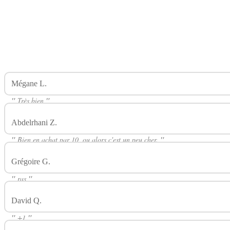
Mégane L.
Avis Sur Chubby Gorilla 80ml Spécial 3 Boosters 
"
Très bien
"
Abdelrhani Z.
Avis Sur Chubby Gorilla 80ml Spécial 3 Booste
"
Bien en achat par 10, ou alors c'est un peu cher.
"
Grégoire G.
Avis Sur Chubby Gorilla 80ml Spécial 3 Boosters
"
ras
"
David Q.
Avis Sur Chubby Gorilla 80ml Spécial 3 Boosters C
"
+1
"