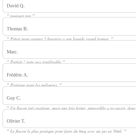
David Q.
Avis Sur Chubby Gorilla 80ml Spécial 3 Boosters C
"
toujours top
"
Thomas B.
Avis Sur Chubby Gorilla 80ml Spécial 3 Boosters 
"
Prfait pour ajouter 2 boosters a son liquide grand format.
"
Marc.
Avis Sur Chubby Gorilla 80ml Spécial 3 Boosters CHUB
"
Parfait ! juste pas réutilisable
"
Frédéric A.
Avis Sur Chubby Gorilla 80ml Spécial 3 Boosters 
"
Pratique pour les mélanges.
"
Guy C.
Avis Sur Chubby Gorilla 80ml Spécial 3 Boosters CHU
"
Un flacon très pratique, mais une fois fermé, impossible a re-ouvrir, don
Olivier T.
Avis Sur Chubby Gorilla 80ml Spécial 3 Boosters C
"
Le flacon le plus pratique pour faire du 6mg avec un jus en 50ml.
"