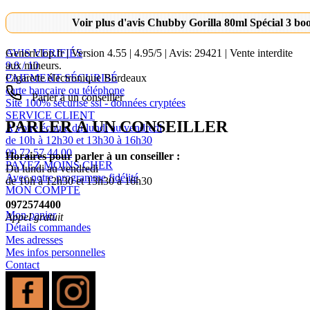
Voir plus d'avis Chubby Gorilla 80ml Spécial 3
AVIS VERIFIÉS
Genericlop.fr
|
Version 4.55
|
4.95
/
5
| Avis:
29421
| Vente interdite
9.8 / 10
aux mineurs.
PAIEMENT SÉCURISÉ
Cigarette électronique Bordeaux
carte bancaire ou téléphone
Parler à un conseiller
Site 100% sécurisé ssl - données cryptées
SERVICE CLIENT
PARLER À UN CONSEILLER
A votre écoute du lundi au vendredi
de 10h à 12h30 et 13h30 à 16h30
09 72 57 44 00
Horaires pour parler à un conseiller :
PAYEZ MOINS CHER
Du lundi au vendredi
Avec notre programme fidélité
de 10h à 12h30 et 13h30 à 16h30
MON COMPTE
0972574400
Mon panier
Appel gratuit
Détails commandes
Mes adresses
Mes infos personnelles
Contact