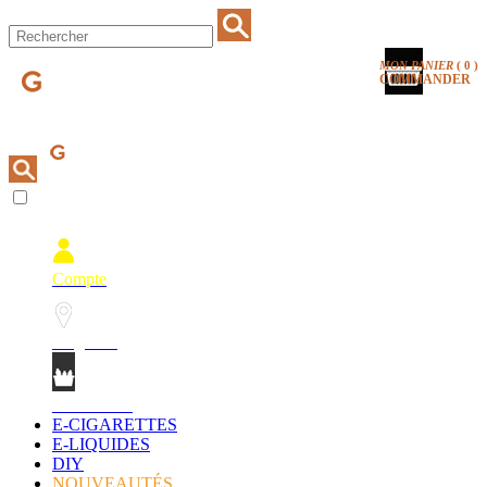
MON PANIER
(
0
)
COMMANDER
Compte
Magasins
Mon Panier
E-CIGARETTES
E-LIQUIDES
DIY
NOUVEAUTÉS