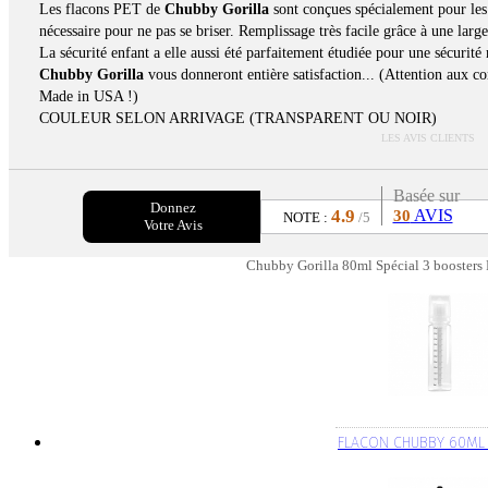
Les flacons PET de
Chubby Gorilla
sont conçues spécialement pour les 
nécessaire pour ne pas se briser. Remplissage très facile grâce à une large
La sécurité enfant a elle aussi été parfaitement étudiée pour une sécurit
Chubby Gorilla
vous donneront entière satisfaction... (Attention aux co
Made in USA !)
COULEUR SELON ARRIVAGE (TRANSPARENT OU NOIR)
LES AVIS CLIENTS
Basée sur
Donnez
4.9
AVIS
30
NOTE :
/5
Votre Avis
Chubby Gorilla 80ml Spécial 3 boosters 
FLACON CHUBBY 60ML