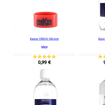
Bague CIRKUS Silicone
Base
VDLV
0,99 €