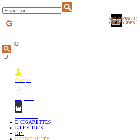
MON PANIER
(
0
)
COMMANDER
Compte
Magasins
Mon Panier
E-CIGARETTES
E-LIQUIDES
DIY
NOUVEAUTÉS