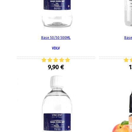
Base 50/50 500ML
Base
VDLV
9,90 €
1