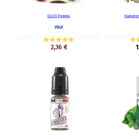
DLUO Pomme
Hampton
VDLV
2,36 €
1