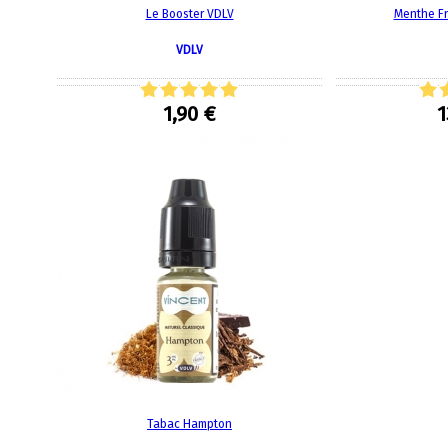
Le Booster VDLV
Menthe Fr
VDLV
1,90 €
1
Tabac Hampton