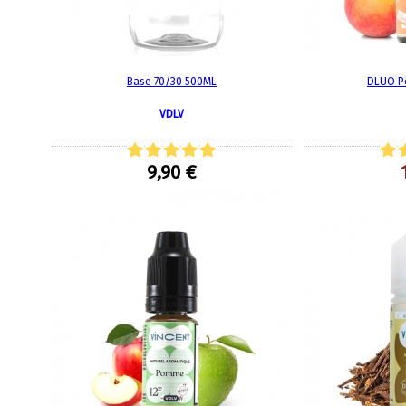
Base 70/30 500ML
DLUO P
VDLV
9,90 €