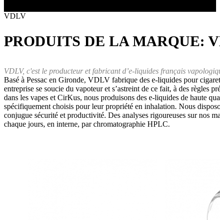
Toutes les marques
- SELS DE NICOTINE
Boxs
VDLV
Eleaf, Aspire,
batterie
Smok, Innokin, Joyetech ...
- FORMATS ÉCONOMIQUES
classiques
L’AVIS DES MÉDECINS
intégrée
PRODUITS DE LA MARQUE:
V
- LES PLUS VENDUS
LA PRESSE EN PARLE
- LES PACKS PROMOS
LES MINI-CLOPES
Emission "C'est dans l'air"
- RECHERCHE AVANCÉE
VDLV, c'est le producteur et fabricant d’e-liquides français vapologiq
Reportage Vox Pop ARTE
Basé à Pessac en Gironde, VDLV fabrique des e-liquides pour cigarett
Interview France Bleu Genericlop
ts Boxs
entreprise se soucie du vapoteur et s’astreint de ce fait, à des règles 
dans les vapes et CirKus, nous produisons des e-liquides de haute qua
spécifiquement choisis pour leur propriété en inhalation. Nous dispos
conjugue sécurité et productivité. Des analyses rigoureuses sur nos mat
Pods & Formats Poche
chaque jours, en interne, par chromatographie HPLC.
utant
 d'emploi
Les cartouches
pour pods