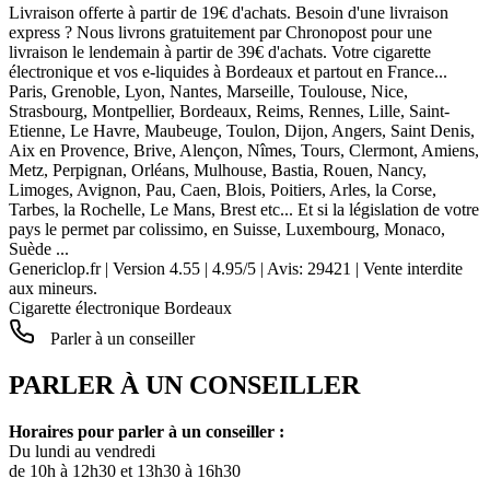
Livraison offerte à partir de 19€ d'achats. Besoin d'une livraison
express ? Nous livrons gratuitement par Chronopost pour une
livraison le lendemain à partir de 39€ d'achats. Votre cigarette
électronique et vos e-liquides à Bordeaux et partout en France...
Paris, Grenoble, Lyon, Nantes, Marseille, Toulouse, Nice,
Strasbourg, Montpellier, Bordeaux, Reims, Rennes, Lille, Saint-
Etienne, Le Havre, Maubeuge, Toulon, Dijon, Angers, Saint Denis,
Aix en Provence, Brive, Alençon, Nîmes, Tours, Clermont, Amiens,
Metz, Perpignan, Orléans, Mulhouse, Bastia, Rouen, Nancy,
Limoges, Avignon, Pau, Caen, Blois, Poitiers, Arles, la Corse,
Tarbes, la Rochelle, Le Mans, Brest etc... Et si la législation de votre
pays le permet par colissimo, en Suisse, Luxembourg, Monaco,
Suède ...
Genericlop.fr
|
Version 4.55
|
4.95
/
5
| Avis:
29421
| Vente interdite
aux mineurs.
Cigarette électronique Bordeaux
Parler à un conseiller
PARLER À UN CONSEILLER
Horaires pour parler à un conseiller :
Du lundi au vendredi
de 10h à 12h30 et 13h30 à 16h30