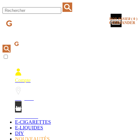
MON PANIER
(
0
)
COMMANDER
Compte
Magasins
Mon Panier
E-CIGARETTES
E-LIQUIDES
DIY
NOUVEAUTÉS