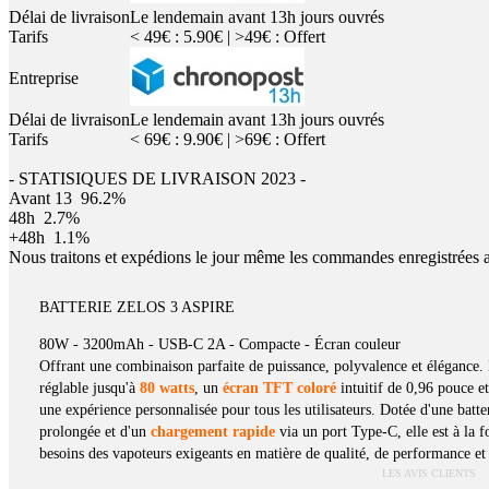
Délai de livraison
Le lendemain avant 13h jours ouvrés
Tarifs
< 49€ : 5.90€ | >49€ : Offert
Entreprise
Délai de livraison
Le lendemain avant 13h jours ouvrés
Tarifs
< 69€ : 9.90€ | >69€ : Offert
- STATISIQUES DE LIVRAISON 2023 -
Avant 13
96.2%
48h
2.7%
+48h
1.1%
Nous traitons et expédions le jour même les commandes enregistrées 
BATTERIE ZELOS 3 ASPIRE
80W - 3200mAh - USB-C 2A - Compacte - Écran couleur
Offrant une combinaison parfaite de puissance, polyvalence et élégance.
réglable jusqu'à
80 watts
, un
écran TFT coloré
intuitif de 0,96 pouce e
une expérience personnalisée pour tous les utilisateurs. Dotée d'une batte
prolongée et d'un
chargement rapide
via un port Type-C, elle est à la f
besoins des vapoteurs exigeants en matière de qualité, de performance et 
LES AVIS CLIENTS