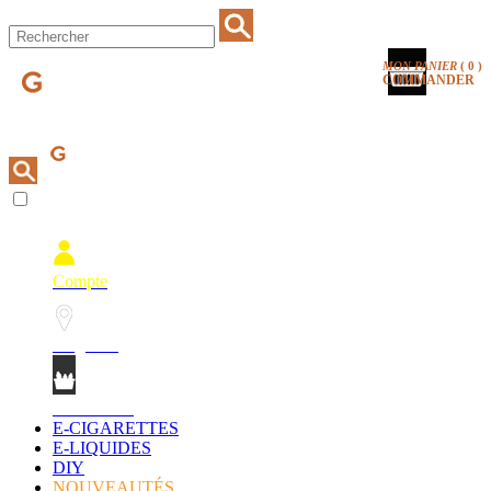
MON PANIER
(
0
)
COMMANDER
Compte
Magasins
Mon Panier
E-CIGARETTES
E-LIQUIDES
DIY
NOUVEAUTÉS