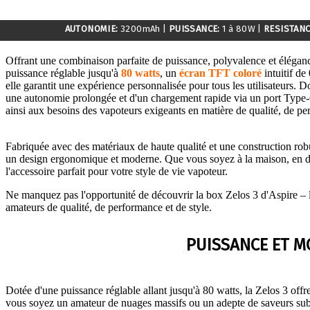
AUTONOMIE:
3200mAh
|
PUISSANCE:
1 à 80W
|
RESISTANC
Offrant une combinaison parfaite de puissance, polyvalence et élégan
puissance réglable jusqu'à
80 watts
, un
écran TFT coloré
intuitif d
elle garantit une expérience personnalisée pour tous les utilisateurs. 
une autonomie prolongée et d'un chargement rapide via un port Type-C, 
ainsi aux besoins des vapoteurs exigeants en matière de qualité, de pe
Fabriquée avec des matériaux de haute qualité et une construction robus
un design ergonomique et moderne. Que vous soyez à la maison, en dép
l'accessoire parfait pour votre style de vie vapoteur.
Ne manquez pas l'opportunité de découvrir la box Zelos 3 d'Aspire –
amateurs de qualité, de performance et de style.
PUISSANCE ET M
Dotée d'une puissance réglable allant jusqu'à 80 watts, la Zelos 3 of
vous soyez un amateur de nuages massifs ou un adepte de saveurs subt