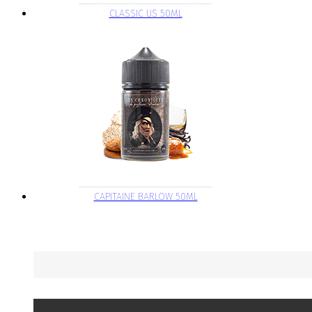
CLASSIC US 50ML
CAPITAINE BARLOW 50ML