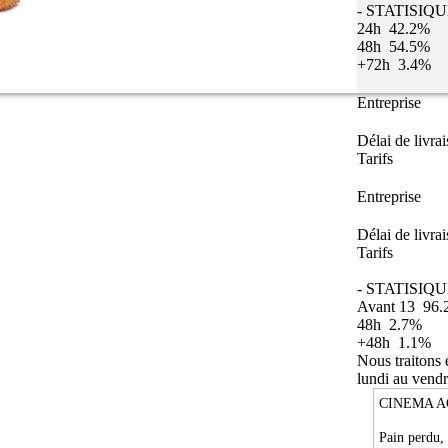
- STATISIQ
24h
42.2%
48h
54.5%
+72h
3.4%
Entreprise
Délai de livra
Tarifs
Entreprise
Délai de livra
Tarifs
- STATISIQU
Avant 13
96.
48h
2.7%
+48h
1.1%
Nous traitons
lundi au vendr
CINEMA A
Pain perdu,