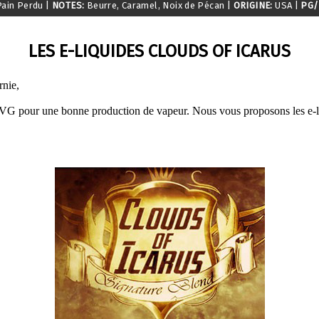
ain Perdu
|
NOTES:
Beurre, Caramel, Noix de Pécan
|
ORIGINE:
USA
|
PG/
LES E-LIQUIDES CLOUDS OF ICARUS
rnie,
VG pour une bonne production de vapeur. Nous vous proposons les e-liq