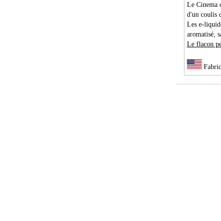
Le Cinema d
d'un coulis
Les e-liquid
aromatisé, s
Le flacon pe
Fabri
PG/VG:
30