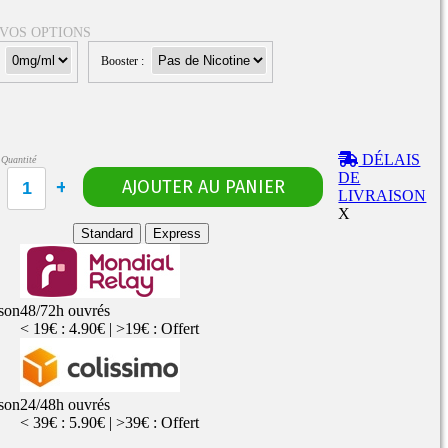
 VOS OPTIONS
:
Booster :
Rangements
Flacons vides
étuis, housses
uches
ods
DÉLAIS
Quantité
TS
PETITS FORMATS
DE
10ml
Pyrex
Pièces détachées
LIVRAISON
vitres de
Rings, adaptateurs,
X
rechange
bagues silicones ...
ructible
Standard
Express
fils...
ison
48/72h ouvrés
< 19€ : 4.90€ | >19€ : Offert
ison
24/48h ouvrés
< 39€ : 5.90€ | >39€ : Offert