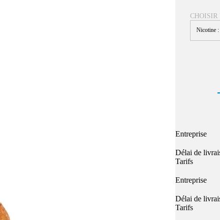
Quel E-liquide choisir ?
adeau au choix
CHOISIR
Quelle Accu choisir ?
OPES
Le végétol c'est quoi ?
Nicotine 
Les carto
Voir tout
Les Accus
pour p
piles
pour boxs
 Poche
MAXI FORMATS
GRANDS FORMA
100ml et +
50ml
RBA Reconst
RBA, coton, 
hes
Entreprise
s
Délai de livra
Tarifs
Entreprise
Délai de livra
Tarifs