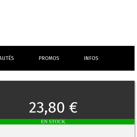
AUTÉS
PROMOS
INFOS
L’AVIS DES MÉDECINS
ACCESSOIRES
ANCES
LA PRESSE EN PARLE
Emission "C'est dans l'air"
23,80 €
oissons
Boosters
Reportage Vox Pop ARTE
Drip Tip
Chargeurs
Interview France Bleu Genericlop
embouts, becs
câbles, secteurs
EN STOCK
sistances
atomiseurs,
es