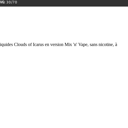
VG:
30/70
uides Clouds of Icarus en version Mix 'n' Vape, sans nicotine, à