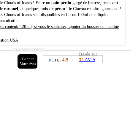
e Clouds of Icarus ! Entre un
pain perdu
gorgé de
beurre
, recouvert
 de
caramel
, et quelques
noix de pécan
! le Cinema est ultra gourmand !
es Clouds of Icarus sont disponibles en flacon 100ml de e-liquide
ans nicotine.
ut contenir 120 ml, si vous le souhaitez, ajouter du booster de nicotine
.
cation USA
LES AVIS CLIENTS
/70%
Basée sur
Donnez
4.5
AVIS
32
NOTE :
/5
Votre Avis