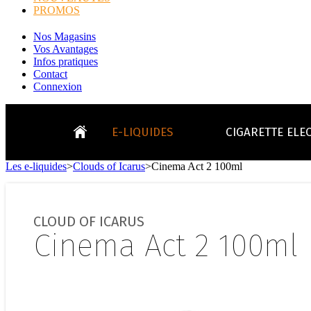
PROMOS
Nos Magasins
Vos Avantages
Infos pratiques
Contact
Connexion
E-LIQUIDES
CIGARETTE ELE
Les e-liquides
>
Clouds of Icarus
>
Cinema Act 2 100ml
LE
KITS E-CIGARETTES
CLEAROMIS
Bo
LE BLOG
CLOUD OF ICARUS
Bo
Cinema Act 2 100ml
Tabacs
Fruités
Go
Toutes les ma
- INFOS GENERICLOP
Eleaf, Aspir
V
TOUS LES E-LIQUIDES
Smok, Innokin, Joye
Formats classiques
Liv
- INFOS VAPE
- VÉGÉTAL/NATUREL