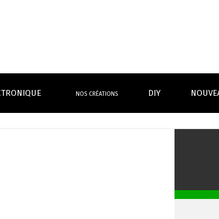
CTRONIQUE
DIY
NOUVE
NOS CRÉATIONS
S MAGASINS
INFOS PRATIQUES
EURS
BATTERIES
RÉSIST
rdeaux Centre
Calculateur BOOSTER Eliquide
rdeaux Chartrons
Ouvrir un flacon Grand format
urmands
Menthes
Givrés
Cafés
Thés
B
Lexique de la vape
rques
Un problème, une question ?
Boxs/ Mods
Boxs
e,
OS AVANTAGES
Toutes les Ré
avec accu
batterie
tech ...
coils, têtes d’
amovible
intégrée
Quel kit de cigarette choisir ?
mèch
raison offerte