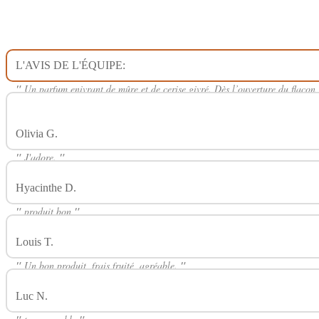
L'AVIS DE L'ÉQUIPE:
Avis Sur Myrh 80ml SKINZ FURIOSA
"
Un parfum enivrant de mûre et de cerise givré. Dès l’ouverture du flacon, o
amoureux de e-liquides fruités frais.
"
Olivia G.
Avis Sur Myrh 80ml SKINZ FURIOSA
"
J'adore.
"
Hyacinthe D.
Avis Sur Myrh 80ml SKINZ FURIOSA
"
produit bon
"
Louis T.
Avis Sur Myrh 80ml SKINZ FURIOSA
"
Un bon produit, frais fruité, agréable.
"
Luc N.
Avis Sur Myrh 80ml SKINZ FURIOSA