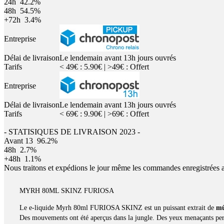
24h
42.2%
48h
54.5%
+72h
3.4%
Entreprise
Délai de livraison
Le lendemain avant 13h jours ouvrés
Tarifs
< 49€ : 5.90€ | >49€ : Offert
Entreprise
Délai de livraison
Le lendemain avant 13h jours ouvrés
Tarifs
< 69€ : 9.90€ | >69€ : Offert
- STATISIQUES DE LIVRAISON 2023 -
Avant 13
96.2%
48h
2.7%
+48h
1.1%
Nous traitons et expédions le jour même les commandes enregistrées 
MYRH 80ML SKINZ FURIOSA
Le e-liquide Myrh 80ml FURIOSA SKINZ est un puissant extrait de
mû
Des mouvements ont été aperçus dans la jungle. Des yeux menaçants perce