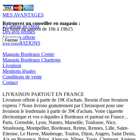
MES AVANTAGES
Retrouvez un conseiller en magasin :
1 Cadeau au choix
Du lundi au samedi de 10h à 19h15
Des avis vérifiés
Livraison offerte
Fermer
INFORMATIONS
Magasin Bordeaux Centre
Magasin Bordeaux Chartrons
Livraison
Mentions légales
Conditions de vente
Contact
LIVRAISON PARTOUT EN FRANCE
Livraison offerte à partir de 19€ d'achats. Besoin d'une livraison
express ? Nous livrons gratuitement par Chronopost pour une
livraison le lendemain à partir de 39€ d'achats. Votre cigarette
électronique et vos e-liquides à Bordeaux et partout en France...
Paris, Grenoble, Lyon, Nantes, Marseille, Toulouse, Nice,
Strasbourg, Montpellier, Bordeaux, Reims, Rennes, Lille, Saint-
Etienne, Le Havre, Maubeuge, Toulon, Dijon, Angers, Saint Denis,
Aix en Provence, Brive, Alençon, Nîmes, Tours, Clermont, Amiens,