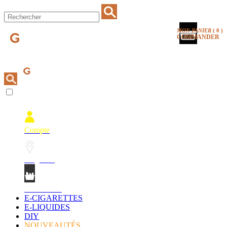
MON PANIER
(
0
)
COMMANDER
Compte
Magasins
Mon Panier
E-CIGARETTES
E-LIQUIDES
DIY
NOUVEAUTÉS