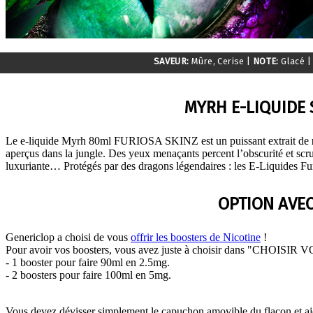
SAVEUR:
Mûre, Cerise
|
NOTE:
Glacé
|
MYRH E-LIQUIDE 
Le e-liquide Myrh 80ml FURIOSA SKINZ est un puissant extrait de
aperçus dans la jungle. Des yeux menaçants percent l’obscurité et scru
luxuriante… Protégés par des dragons légendaires : les E-Liquides Fu
OPTION AVEC
Genericlop a choisi de vous
offrir les boosters de Nicotine
!
Pour avoir vos boosters, vous avez juste à choisir dans "CHOISIR 
- 1 booster pour faire 90ml en 2.5mg.
- 2 boosters pour faire 100ml en 5mg.
Vous devez dévisser simplement le capuchon amovible du flacon et a