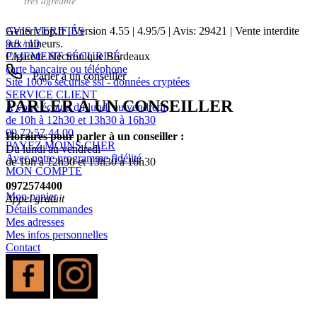
"
tres agreable
"
AVIS VERIFIÉS
Genericlop.fr
|
Version 4.55
|
4.95
/
5
| Avis:
29421
| Vente interdite
9.8 / 10
aux mineurs.
PAIEMENT SÉCURISÉ
Cigarette électronique Bordeaux
carte bancaire ou téléphone
Parler à un conseiller
Site 100% sécurisé ssl - données cryptées
SERVICE CLIENT
PARLER À UN CONSEILLER
A votre écoute du lundi au vendredi
de 10h à 12h30 et 13h30 à 16h30
09 72 57 44 00
Horaires pour parler à un conseiller :
PAYEZ MOINS CHER
Du lundi au vendredi
Avec notre programme fidélité
de 10h à 12h30 et 13h30 à 16h30
MON COMPTE
0972574400
Mon panier
Appel gratuit
Détails commandes
Mes adresses
Mes infos personnelles
Contact