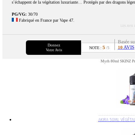
s’échappent de la végétation luxuriante… Protégés par des dragons légen
PG/VG:
30/70
Fabriqué en France par Vape 47.
LES AVIS
Basée su
Donnez
5
AVIS
10
NOTE :
/5
Votre Avis
Myrh 80ml SKINZ Pro
AKIRA 50ML VÉGÉT