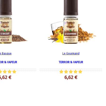
Quel E-liquide choisir ?
adeau au choix
Quelle Accu choisir ?
OPES
Le végétol c'est quoi ?
Les carto
Voir tout
Les Accus
pour p
piles
pour boxs
 Poche
MAXI FORMATS
GRANDS FORMA
100ml et +
50ml
e Basque
Le Gourmand
RBA Reconst
RBA, coton, 
hes
OIR & VAPEUR
TERROIR & VAPEUR
s
6,62 €
6,62 €