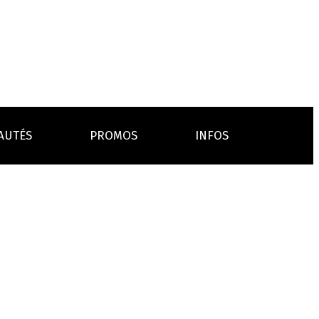
AUTÉS
PROMOS
INFOS
L’AVIS DES MÉDECINS
ACCESSOIRES
ANCES
LA PRESSE EN PARLE
Emission "C'est dans l'air"
oissons
Boosters
Reportage Vox Pop ARTE
Drip Tip
Chargeurs
Interview France Bleu Genericlop
embouts, becs
câbles, secteurs
sistances
atomiseurs,
es