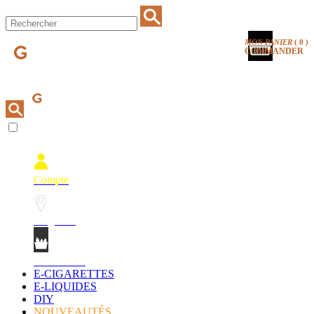
MON PANIER
(
0
)
COMMANDER
Compte
Magasins
Mon Panier
E-CIGARETTES
E-LIQUIDES
DIY
NOUVEAUTÉS