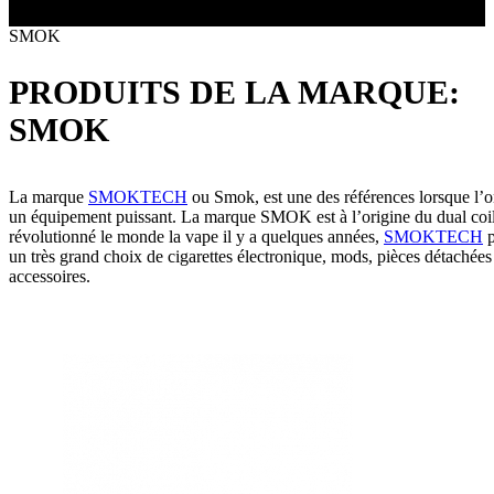
Toutes les marques
- SELS DE NICOTINE
Boxs
SMOK
Eleaf, Aspire,
batterie
Smok, Innokin, Joyetech ...
- FORMATS ÉCONOMIQUES
classiques
L’AVIS DES MÉDECINS
intégrée
PRODUITS DE LA MARQUE:
- LES PLUS VENDUS
LA PRESSE EN PARLE
- LES PACKS PROMOS
SMOK
LES MINI-CLOPES
Emission "C'est dans l'air"
- RECHERCHE AVANCÉE
Reportage Vox Pop ARTE
Interview France Bleu Genericlop
La marque
SMOKTECH
ou Smok, est une des références lorsque l’
ts Boxs
un équipement puissant. La marque SMOK est à l’origine du dual coil
révolutionné le monde la vape il y a quelques années,
SMOKTECH
p
un très grand choix de cigarettes électronique, mods, pièces détachées
Pods & Formats Poche
accessoires.
utant
 d'emploi
Les cartouches
pour pods