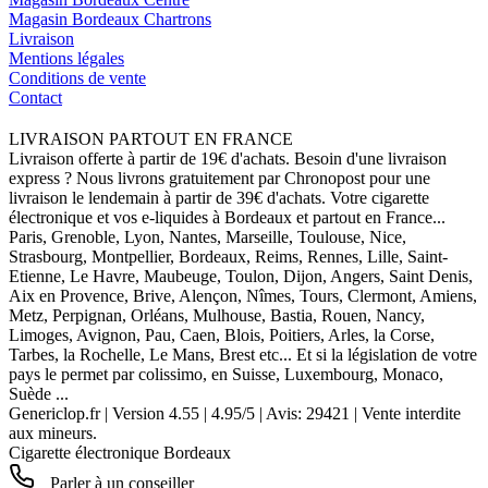
Magasin Bordeaux Chartrons
Livraison
Mentions légales
Conditions de vente
Contact
LIVRAISON PARTOUT EN FRANCE
Livraison offerte à partir de 19€ d'achats. Besoin d'une livraison
express ? Nous livrons gratuitement par Chronopost pour une
livraison le lendemain à partir de 39€ d'achats. Votre cigarette
électronique et vos e-liquides à Bordeaux et partout en France...
Paris, Grenoble, Lyon, Nantes, Marseille, Toulouse, Nice,
Strasbourg, Montpellier, Bordeaux, Reims, Rennes, Lille, Saint-
Etienne, Le Havre, Maubeuge, Toulon, Dijon, Angers, Saint Denis,
Aix en Provence, Brive, Alençon, Nîmes, Tours, Clermont, Amiens,
Metz, Perpignan, Orléans, Mulhouse, Bastia, Rouen, Nancy,
Limoges, Avignon, Pau, Caen, Blois, Poitiers, Arles, la Corse,
Tarbes, la Rochelle, Le Mans, Brest etc... Et si la législation de votre
pays le permet par colissimo, en Suisse, Luxembourg, Monaco,
Suède ...
Genericlop.fr
|
Version 4.55
|
4.95
/
5
| Avis:
29421
| Vente interdite
aux mineurs.
Cigarette électronique Bordeaux
Parler à un conseiller