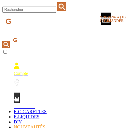
MON PANIER
(
0
)
COMMANDER
Compte
Magasins
Mon Panier
E-CIGARETTES
E-LIQUIDES
DIY
NOUVEAUTÉS