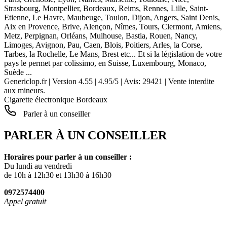
Strasbourg, Montpellier, Bordeaux, Reims, Rennes, Lille, Saint-
Etienne, Le Havre, Maubeuge, Toulon, Dijon, Angers, Saint Denis,
Aix en Provence, Brive, Alençon, Nîmes, Tours, Clermont, Amiens,
Metz, Perpignan, Orléans, Mulhouse, Bastia, Rouen, Nancy,
Limoges, Avignon, Pau, Caen, Blois, Poitiers, Arles, la Corse,
Tarbes, la Rochelle, Le Mans, Brest etc... Et si la législation de votre
pays le permet par colissimo, en Suisse, Luxembourg, Monaco,
Suède ...
Genericlop.fr
|
Version 4.55
|
4.95
/
5
| Avis:
29421
| Vente interdite
aux mineurs.
Cigarette électronique Bordeaux
Parler à un conseiller
PARLER À UN CONSEILLER
Horaires pour parler à un conseiller :
Du lundi au vendredi
de 10h à 12h30 et 13h30 à 16h30
0972574400
Appel gratuit