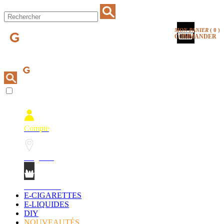
MON PANIER
(
0
)
COMMANDER
Compte
Magasins
Mon Panier
E-CIGARETTES
E-LIQUIDES
DIY
NOUVEAUTÉS