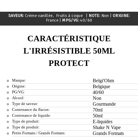
SAVEUR:
Crème vanillée, Fruits à coque
|
NOTE:
Non
|
ORIGINE:
France
|
MPG/VG:
40/60
CARACTÉRISTIQUE
L'IRRÉSISTIBLE 50ML
PROTECT
Marque:
Belgi'Ohm
Origine:
Belgique
PG/VG:
40/60
Alcool:
Non
Type de saveur:
Gourmande
Contenance du flacon:
70ml
Contenance de liquide:
50ml
Type de produit:
E-liquides
Type de produit:
Shake N Vape
Petits Formats / Grands Formats:
Grands Formats