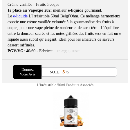
Crème vanillée - Fruits à coque
1e place au Vapexpo 202:
meilleur
e-liquide
gourmand.
Le
e-liquide
L'Irrésistible 50ml Belgi'Ohm. Ce mélange harmonieux
associe une crème vanillée veloutée à la gourmandise des fruits à
coque, pour une vape pleine de rondeur et de caractère. L’équilibre
entre la douceur sucrée et les notes grillées des fruits secs en fait un e-
liquide aussi subtil qu’élégant, idéal pour les amateurs de saveurs
dessert raffinées.
PGV/VG:
40/60 - Fabrication Belgique
LES AVIS CLIENTS
Donnez
5
NOTE :
/5
Votre Avis
L'Irrésistible 50ml Produits Associés