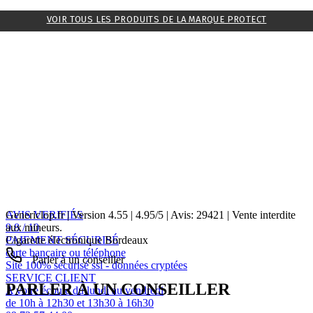
VOIR TOUS LES PRODUITS DE LA MARQUE PROTECT
AVIS VERIFIÉS
Genericlop.fr
|
Version 4.55
|
4.95
/
5
| Avis:
29421
| Vente interdite
9.8 / 10
aux mineurs.
PAIEMENT SÉCURISÉ
Cigarette électronique Bordeaux
carte bancaire ou téléphone
Parler à un conseiller
Site 100% sécurisé ssl - données cryptées
SERVICE CLIENT
PARLER À UN CONSEILLER
A votre écoute du lundi au vendredi
de 10h à 12h30 et 13h30 à 16h30