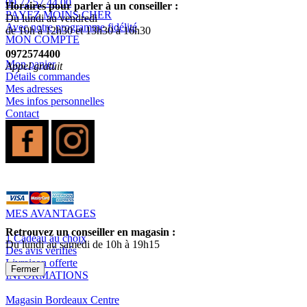
09 72 57 44 00
Horaires pour parler à un conseiller :
PAYEZ MOINS CHER
Du lundi au vendredi
Avec notre programme fidélité
de 10h à 12h30 et 13h30 à 16h30
MON COMPTE
0972574400
Mon panier
Appel gratuit
Détails commandes
Mes adresses
Mes infos personnelles
Contact
MES AVANTAGES
Retrouvez un conseiller en magasin :
1 Cadeau au choix
Du lundi au samedi de 10h à 19h15
Des avis vérifiés
Livraison offerte
Fermer
INFORMATIONS
Magasin Bordeaux Centre