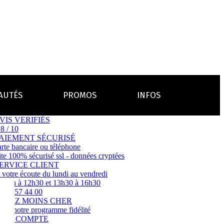
AUTÉS
PROMOS
INFOS
VIS VERIFIÉS
.8 / 10
L’AVIS DES MÉDECINS
ACCESSOIRES
AIEMENT SÉCURISÉ
ANCES
arte bancaire ou téléphone
LA PRESSE EN PARLE
ite 100% sécurisé ssl - données cryptées
Emission "C'est dans l'air"
ERVICE CLIENT
oissons
Boosters
 votre écoute du lundi au vendredi
Reportage Vox Pop ARTE
e 10h à 12h30 et 13h30 à 16h30
Drip Tip
Chargeurs
Interview France Bleu Genericlop
9 72 57 44 00
embouts, becs
câbles, secteurs
AYEZ MOINS CHER
sistances
atomiseurs,
vec notre programme fidélité
es
ON COMPTE