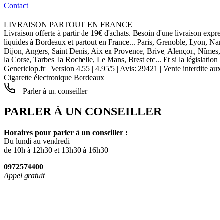
Contact
LIVRAISON PARTOUT EN FRANCE
Livraison offerte à partir de 19€ d'achats. Besoin d'une livraison expr
liquides à Bordeaux et partout en France... Paris, Grenoble, Lyon, N
Dijon, Angers, Saint Denis, Aix en Provence, Brive, Alençon, Nîmes,
la Corse, Tarbes, la Rochelle, Le Mans, Brest etc... Et si la législat
Genericlop.fr
|
Version 4.55
|
4.95
/
5
| Avis:
29421
| Vente interdite au
Cigarette électronique Bordeaux
Parler à un conseiller
PARLER À UN CONSEILLER
Horaires pour parler à un conseiller :
Du lundi au vendredi
de 10h à 12h30 et 13h30 à 16h30
0972574400
Appel gratuit