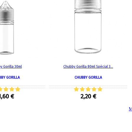
Quel E-liquide choisir ?
adeau au choix
M
Quelle Accu choisir ?
OPES
D
M
Le végétol c'est quoi ?
M
Les carto
Voir tout
Les Accus
C
pour p
piles
pour boxs
 Poche
MAXI FORMATS
GRANDS FORMA
100ml et +
50ml
y Gorilla 30ml
Chubby Gorilla 80ml Spécial 3...
RBA Reconst
M
RBA, coton, 
hes
BBY GORILLA
CHUBBY GORILLA
s
1
D
L
1,60 €
2,20 €
I
M