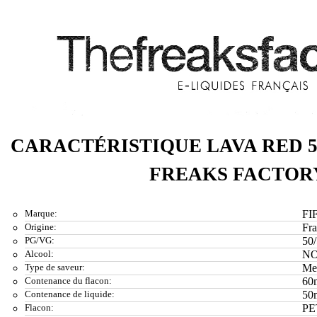
CARACTÉRISTIQUE LAVA RED 5
FREAKS FACTOR
Marque:
FI
Origine:
Fr
PG/VG:
50
Alcool:
N
Type de saveur:
Me
Contenance du flacon:
60
Contenance de liquide:
50
Flacon:
PE