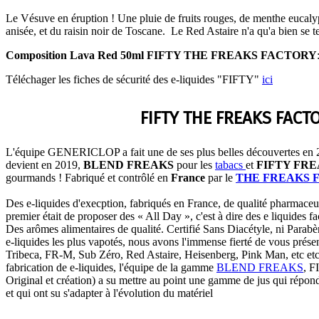
Le Vésuve en éruption ! Une pluie de fruits rouges, de menthe eucaly
anisée, et du raisin noir de Toscane. Le Red Astaire n'a qu'a bien se te
Composition Lava Red 50ml FIFTY THE FREAKS FACTORY
Téléchager les fiches de sécurité des e-liquides "FIFTY"
ici
FIFTY THE FREAKS FACT
L'équipe GENERICLOP a fait une de ses plus belles découvertes e
devient en 2019,
BLEND FREAKS
pour les
tabacs
et
FIFTY FR
gourmands ! Fabriqué et contrôlé en
France
par le
THE FREAKS 
Des e-liquides d'execption, fabriqués en France, de qualité pharmaceut
premier était de proposer des « All Day », c'est à dire des e liquides fac
Des arômes alimentaires de qualité. Certifié Sans Diacétyle, ni Parab
e-liquides les plus vapotés, nous avons l'immense fierté de vous pré
Tribeca, FR-M, Sub Zéro, Red Astaire, Heisenberg, Pink Man, etc etc 
fabrication de e-liquides, l'équipe de la gamme
BLEND FREAKS
, 
Original et création) a su mettre au point une gamme de jus qui répo
et qui ont su s'adapter à l'évolution du matériel