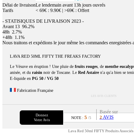
Délai de livraison
Le lendemain avant 13h jours ouvrés
Tarifs
< 69€ : 9.90€ | >69€ : Offert
- STATISIQUES DE LIVRAISON 2023 -
Avant 13
96.2%
48h
2.7%
+48h
1.1%
Nous traitons et expédions le jour même les commandes enregistrées 
LAVA RED 50ML FIFTY THE FREAKS FACTORY
Le Vésuve en éruption ! Une pluie de
fruits rouges
, de
menthe eucalyp
anisée, et du
raisin
noir de Toscane. Le
Red Astaire
n'a qu'a bien se teni
E-liquide en
PG 50 / VG 50
Fabrication Française
LES AVIS CLIENTS
Basée sur
Donnez
5
AVIS
2
NOTE :
/5
Votre Avis
Lava Red 50ml FIFTY Produits Associés