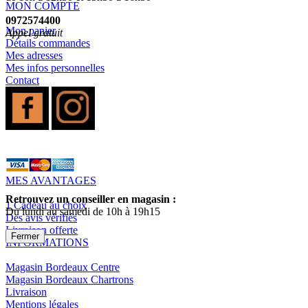
MON COMPTE
0972574400
Mon panier
Appel gratuit
Détails commandes
Mes adresses
Mes infos personnelles
Contact
MES AVANTAGES
Retrouvez un conseiller en magasin :
1 Cadeau au choix
Du lundi au samedi de 10h à 19h15
Des avis vérifiés
Livraison offerte
Fermer
INFORMATIONS
Magasin Bordeaux Centre
Magasin Bordeaux Chartrons
Livraison
Mentions légales