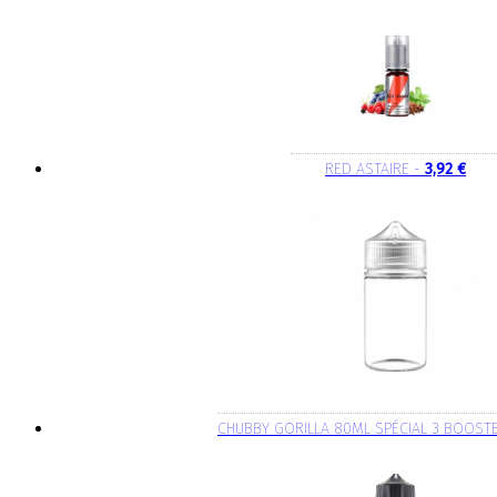
RED ASTAIRE -
3,92 €
CHUBBY GORILLA 80ML SPÉCIAL 3 BOOST