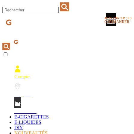
MON PANIER
(
0
)
COMMANDER
Compte
Magasins
Mon Panier
E-CIGARETTES
E-LIQUIDES
DIY
NOUVEAUTÉS