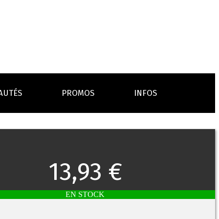
AUTÉS
PROMOS
INFOS
L’AVIS DES MÉDECINS
ACCESSOIRES
ANCES
LA PRESSE EN PARLE
Emission "C'est dans l'air"
13,93 €
oissons
Boosters
Reportage Vox Pop ARTE
Drip Tip
Chargeurs
Interview France Bleu Genericlop
embouts, becs
câbles, secteurs
EN STOCK
sistances
atomiseurs,
es