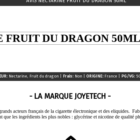
AVIS NECTARINE FRUIT DU DRAGON 50ML
 FRUIT DU DRAGON 50M
EUR:
Nectarine, Fruit du dragon
|
Frais:
Non
|
ORIGINE:
France
|
PG/VG:
5
- LA MARQUE JOYETECH -
rands acteurs français de la cigarette électronique et des eliquides. Fab
 que les ingrédients les plus nobles : glycérine et nicotine de qualité 