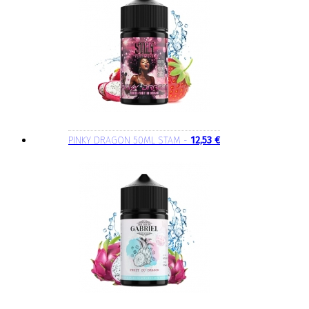
PINKY DRAGON 50ML STAM -
12,53 €