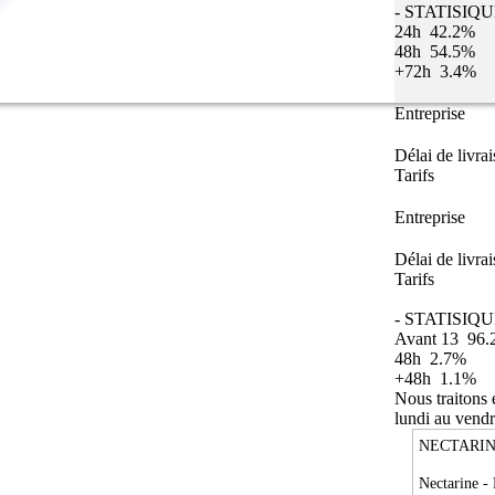
- STATISIQ
24h
42.2%
48h
54.5%
+72h
3.4%
Entreprise
Délai de livra
Tarifs
Entreprise
Délai de livra
Tarifs
- STATISIQU
Avant 13
96.
48h
2.7%
+48h
1.1%
Nous traitons
lundi au vendr
NECTARIN
Nectarine -