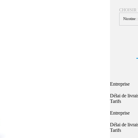
Quel E-liquide choisir ?
adeau au choix
CHOISIR
Quelle Accu choisir ?
OPES
Le végétol c'est quoi ?
Nicotine 
Les carto
Voir tout
Les Accus
pour p
piles
pour boxs
 Poche
MAXI FORMATS
GRANDS FORMA
100ml et +
50ml
RBA Reconst
RBA, coton, 
hes
Entreprise
s
Délai de livra
Tarifs
Entreprise
Délai de livra
Tarifs