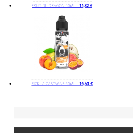
FRUIT DU DRAGON 50ML -
14,32 €
RICK LA CASTAGNE 50ML -
16,43 €