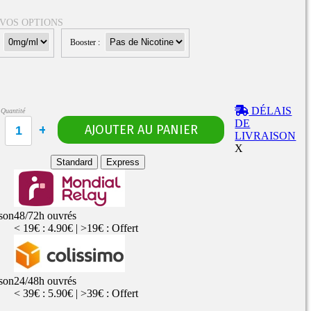
 VOS OPTIONS
:
Booster :
Rangements
Flacons vides
étuis, housses
uches
ods
DÉLAIS
Quantité
TS
PETITS FORMATS
DE
10ml
Pyrex
Pièces détachées
LIVRAISON
vitres de
Rings, adaptateurs,
X
rechange
bagues silicones ...
ructible
Standard
Express
fils...
ison
48/72h ouvrés
< 19€ : 4.90€ | >19€ : Offert
ison
24/48h ouvrés
< 39€ : 5.90€ | >39€ : Offert