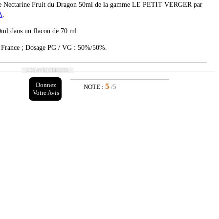
de Nectarine Fruit du Dragon 50ml de la gamme LE PETIT VERGER par
A
.
0ml dans un flacon de 70 ml.
 France ; Dosage PG / VG : 50%/50%.
LES AVIS CLIENTS
Donnez
5
NOTE :
/5
Votre Avis