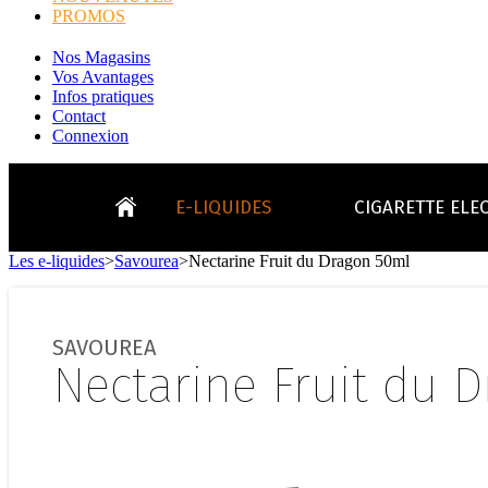
PROMOS
Nos Magasins
Vos Avantages
Infos pratiques
Contact
Connexion
E-LIQUIDES
CIGARETTE ELE
Les e-liquides
>
Savourea
>
Nectarine Fruit du Dragon 50ml
LE
KITS E-CIGARETTES
CLEAROMIS
Bo
LE BLOG
SAVOUREA
Bo
Nectarine Fruit du 
Tabacs
Fruités
Go
Toutes les ma
- INFOS GENERICLOP
Eleaf, Aspir
V
TOUS LES E-LIQUIDES
Smok, Innokin, Joye
Formats classiques
Liv
- INFOS VAPE
- VÉGÉTAL/NATUREL