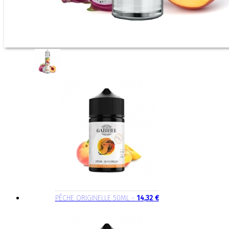
PÊCHE ORIGINELLE 50ML -
14,32 €