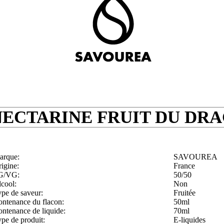
ECTARINE FRUIT DU DR
arque:
SAVOUREA
igine:
France
G/VG:
50/50
cool:
Non
pe de saveur:
Fruitée
ntenance du flacon:
50ml
ntenance de liquide:
70ml
pe de produit:
E-liquides