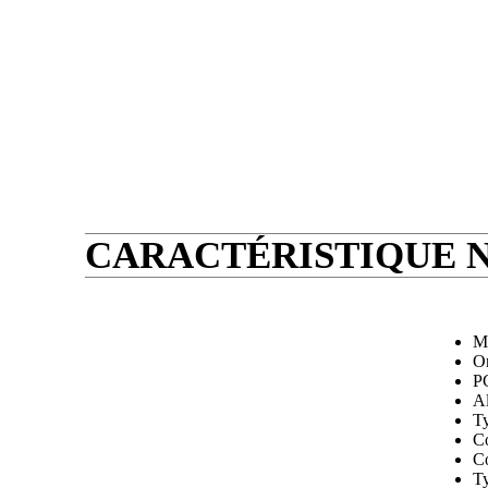
CARACTÉRISTIQUE N
M
Or
P
Al
Ty
Co
Co
Ty