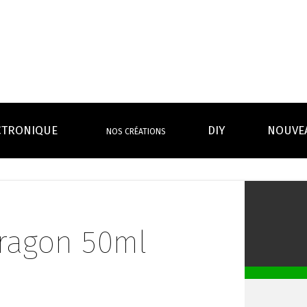
CTRONIQUE
DIY
NOUVE
NOS CRÉATIONS
S MAGASINS
INFOS PRATIQUES
EURS
BATTERIES
RÉSIST
rdeaux Centre
Calculateur BOOSTER Eliquide
rdeaux Chartrons
Ouvrir un flacon Grand format
Dragon 50ml
urmands
Menthes
Givrés
Cafés
Thés
B
Lexique de la vape
rques
Un problème, une question ?
Boxs/ Mods
Boxs
e,
OS AVANTAGES
Toutes les Ré
avec accu
batterie
tech ...
coils, têtes d’
amovible
intégrée
Quel kit de cigarette choisir ?
mèch
raison offerte