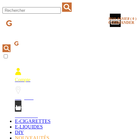
MON PANIER
(
0
)
COMMANDER
Compte
Magasins
Mon Panier
E-CIGARETTES
E-LIQUIDES
DIY
NOUVEAUTÉS