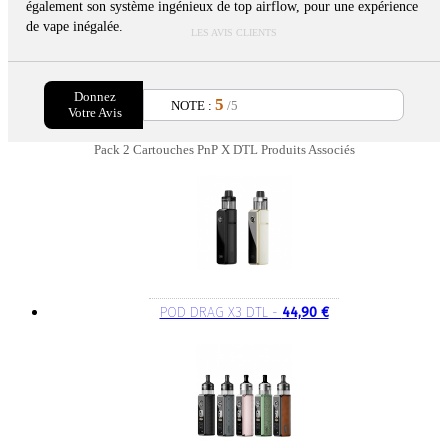
également son système ingénieux de top airflow, pour une expérience
de vape inégalée.
LES AVIS CLIENTS
Donnez
5
NOTE :
/5
Votre Avis
Pack 2 Cartouches PnP X DTL Produits Associés
POD DRAG X3 DTL -
44,90 €