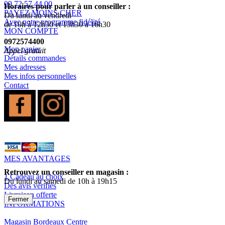
09 72 57 44 00
Horaires pour parler à un conseiller :
PAYEZ MOINS CHER
Du lundi au vendredi
Avec notre programme fidélité
de 10h à 12h30 et 13h30 à 16h30
MON COMPTE
0972574400
Mon panier
Appel gratuit
Détails commandes
Mes adresses
Mes infos personnelles
Contact
MES AVANTAGES
Retrouvez un conseiller en magasin :
1 Cadeau au choix
Du lundi au samedi de 10h à 19h15
Des avis vérifiés
Livraison offerte
Fermer
INFORMATIONS
Magasin Bordeaux Centre