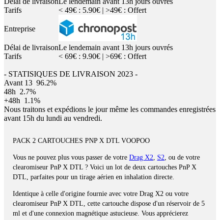
Délai de livraison
Le lendemain avant 13h jours ouvrés
Tarifs
< 49€ : 5.90€ | >49€ : Offert
Entreprise
Délai de livraison
Le lendemain avant 13h jours ouvrés
Tarifs
< 69€ : 9.90€ | >69€ : Offert
- STATISIQUES DE LIVRAISON 2023 -
Avant 13
96.2%
48h
2.7%
+48h
1.1%
Nous traitons et expédions le jour même les commandes enregistrées
avant 15h du lundi au vendredi.
PACK 2 CARTOUCHES PNP X DTL VOOPOO
Vous ne pouvez plus vous passer de votre
Drag X2
,
S2
, ou de votre
clearomiseur PnP X DTL ? Voici un lot de deux cartouches PnP X
DTL, parfaites pour un tirage aérien en inhalation directe.
Identique à celle d'origine fournie avec votre Drag X2 ou votre
clearomiseur PnP X DTL, cette cartouche dispose d'un réservoir de 5
ml et d'une connexion magnétique astucieuse. Vous apprécierez