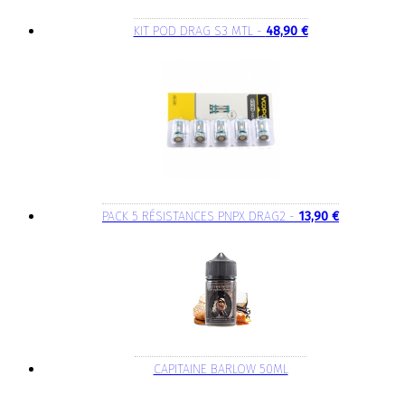
KIT POD DRAG S3 MTL -
48,90 €
PACK 5 RÉSISTANCES PNPX DRAG2 -
13,90 €
CAPITAINE BARLOW 50ML