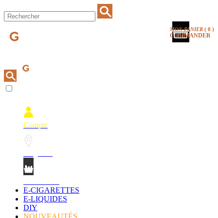
MON PANIER
(
0
)
COMMANDER
Compte
Magasins
Mon Panier
E-CIGARETTES
E-LIQUIDES
DIY
NOUVEAUTÉS