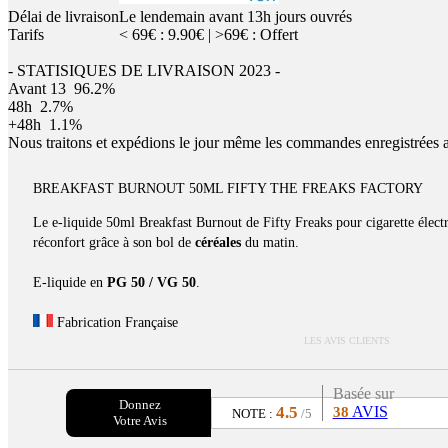
Délai de livraison
Le lendemain avant 13h jours ouvrés
Tarifs
< 69€ : 9.90€ | >69€ : Offert
- STATISIQUES DE LIVRAISON 2023 -
Avant 13
96.2%
48h
2.7%
+48h
1.1%
Nous traitons et expédions le jour même les commandes enregistrées 
BREAKFAST BURNOUT 50ML FIFTY THE FREAKS FACTORY
Le e-liquide 50ml Breakfast Burnout de Fifty Freaks pour cigarette élect
réconfort grâce à son bol de
céréales
du matin.
E-liquide en
PG 50 / VG 50
.
Fabrication Française
LES AVIS CLIENTS
Basée sur
Donnez
4.5
AVIS
38
NOTE :
/5
Votre Avis