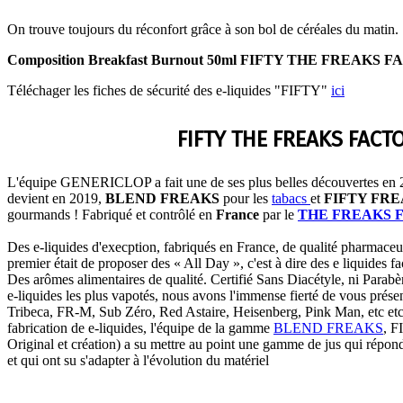
On trouve toujours du réconfort grâce à son bol de céréales du matin.
Composition Breakfast Burnout 50ml FIFTY THE FREAKS 
Téléchager les fiches de sécurité des e-liquides "FIFTY"
ici
FIFTY THE FREAKS FACT
L'équipe GENERICLOP a fait une de ses plus belles découvertes e
devient en 2019,
BLEND FREAKS
pour les
tabacs
et
FIFTY FR
gourmands ! Fabriqué et contrôlé en
France
par le
THE FREAKS 
Des e-liquides d'execption, fabriqués en France, de qualité pharmaceut
premier était de proposer des « All Day », c'est à dire des e liquides fac
Des arômes alimentaires de qualité. Certifié Sans Diacétyle, ni Parab
e-liquides les plus vapotés, nous avons l'immense fierté de vous pré
Tribeca, FR-M, Sub Zéro, Red Astaire, Heisenberg, Pink Man, etc etc 
fabrication de e-liquides, l'équipe de la gamme
BLEND FREAKS
, 
Original et création) a su mettre au point une gamme de jus qui répo
et qui ont su s'adapter à l'évolution du matériel