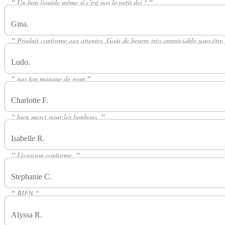
"
Un bon liquide même si c'est pas le petit dej !
"
Gina.
Avis Sur Breakfast Burnout 50ml FIFTY THE FREAKS F
"
Produit conforme aux attentes. Goût de beurre très appréciable sans êtr
Ludo.
Avis Sur Breakfast Burnout 50ml FIFTY THE FREAKS F
"
pas fan manque de gout
"
Charlotte F.
Avis Sur Breakfast Burnout 50ml FIFTY THE FRE
"
bien merci pour les bonbons.
"
Isabelle R.
Avis Sur Breakfast Burnout 50ml FIFTY THE FREA
"
Livraison conforme.
"
Stephanie C.
Avis Sur Breakfast Burnout 50ml FIFTY THE FR
"
BIEN
"
Alyssa R.
Avis Sur Breakfast Burnout 50ml FIFTY THE FREAK