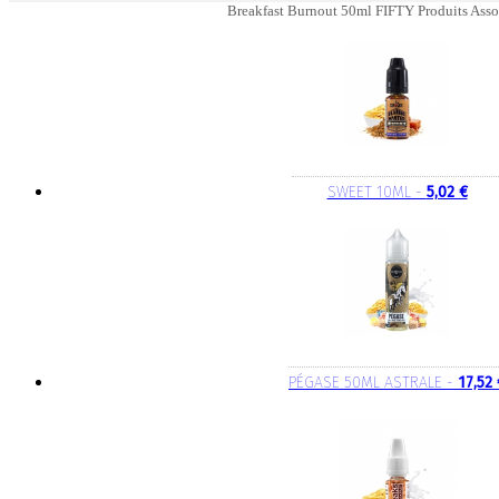
Breakfast Burnout 50ml FIFTY Produits Asso
SWEET 10ML -
5,02 €
PÉGASE 50ML ASTRALE -
17,52 