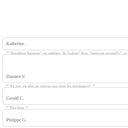
Katherine .
Avis Sur Breakfast Burnout 50ml FIFTY THE FREA
"
"breakfast burnout" est sublime. Je l'adore! Avec "popcorn orignal's", ce 
ptit dej, sympa toute la journée mais aussi agréable à vapoter à l'apéro. Ess
"gourmands", vous ne serez pas déçus.
"
Damien V.
Avis Sur Breakfast Burnout 50ml FIFTY THE FREA
"
Au top, en plus ne fatigue pas trop les résistances!
"
Gerald C.
Avis Sur Breakfast Burnout 50ml FIFTY THE FREAK
"
Tres bien
"
Philippe G.
Avis Sur Breakfast Burnout 50ml FIFTY THE FREA