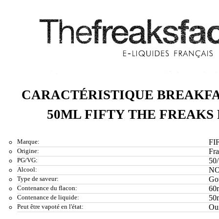
CARACTÉRISTIQUE BREAKF
50ML FIFTY THE FREAKS
Marque:
FI
Origine:
Fr
PG/VG:
50
Alcool:
N
Type de saveur:
Go
Contenance du flacon:
60
Contenance de liquide:
50
Peut être vapoté en l'état:
Ou