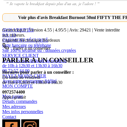
"
Je vapote le breakfast depuis plus d'un an, je l'adore !
"
Voir plus d'avis Breakfast Burnout 50ml FIFTY TH
AVIS VERIFIÉS
Genericlop.fr
|
Version 4.55
|
4.95
/
5
| Avis:
29421
| Vente interdite
9.8 / 10
aux mineurs.
PAIEMENT SÉCURISÉ
Cigarette électronique Bordeaux
carte bancaire ou téléphone
Parler à un conseiller
Site 100% sécurisé ssl - données cryptées
SERVICE CLIENT
PARLER À UN CONSEILLER
A votre écoute du lundi au vendredi
de 10h à 12h30 et 13h30 à 16h30
09 72 57 44 00
Horaires pour parler à un conseiller :
PAYEZ MOINS CHER
Du lundi au vendredi
Avec notre programme fidélité
de 10h à 12h30 et 13h30 à 16h30
MON COMPTE
0972574400
Mon panier
Appel gratuit
Détails commandes
Mes adresses
Mes infos personnelles
Contact