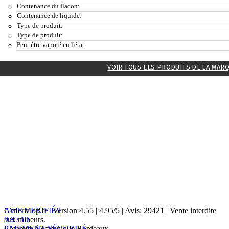
Contenance du flacon:
Contenance de liquide:
Type de produit:
Type de produit:
Peut être vapoté en l'état:
VOIR TOUS LES PRODUITS DE LA MAR
AVIS VERIFIÉS
Genericlop.fr
|
Version 4.55
|
4.95
/
5
| Avis:
29421
| Vente interdite
9.8 / 10
aux mineurs.
PAIEMENT SÉCURISÉ
Cigarette électronique Bordeaux