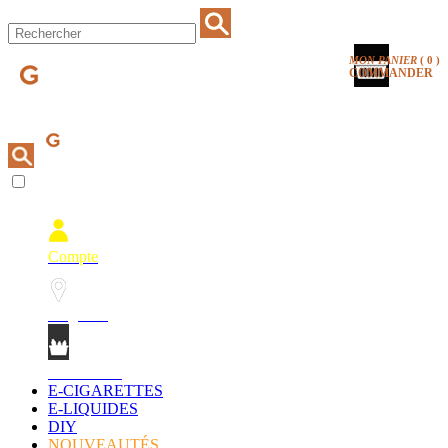
MON PANIER
(
0
)
COMMANDER
Compte
Magasins
Mon Panier
E-CIGARETTES
E-LIQUIDES
DIY
NOUVEAUTÉS