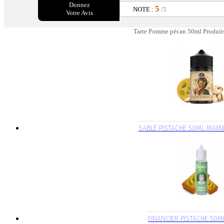
Donnez
5
NOTE :
/5
Votre Avis
Tarte Pomme pécan 50ml Produits
SABLÉ PISTACHE 50ML MAMI
FINANCIER PISTACHE 50M