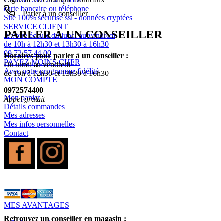
carte bancaire ou téléphone
Parler à un conseiller
Site 100% sécurisé ssl - données cryptées
SERVICE CLIENT
PARLER À UN CONSEILLER
A votre écoute du lundi au vendredi
de 10h à 12h30 et 13h30 à 16h30
09 72 57 44 00
Horaires pour parler à un conseiller :
PAYEZ MOINS CHER
Du lundi au vendredi
Avec notre programme fidélité
de 10h à 12h30 et 13h30 à 16h30
MON COMPTE
0972574400
Mon panier
Appel gratuit
Détails commandes
Mes adresses
Mes infos personnelles
Contact
MES AVANTAGES
Retrouvez un conseiller en magasin :