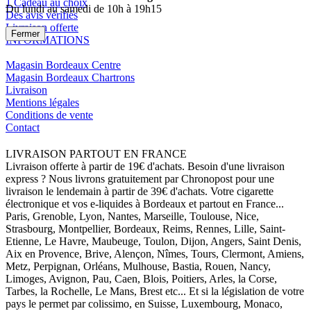
1 Cadeau au choix
Du lundi au samedi de 10h à 19h15
Des avis vérifiés
Livraison offerte
Fermer
INFORMATIONS
Magasin Bordeaux Centre
Magasin Bordeaux Chartrons
Livraison
Mentions légales
Conditions de vente
Contact
LIVRAISON PARTOUT EN FRANCE
Livraison offerte à partir de 19€ d'achats. Besoin d'une livraison
express ? Nous livrons gratuitement par Chronopost pour une
livraison le lendemain à partir de 39€ d'achats. Votre cigarette
électronique et vos e-liquides à Bordeaux et partout en France...
Paris, Grenoble, Lyon, Nantes, Marseille, Toulouse, Nice,
Strasbourg, Montpellier, Bordeaux, Reims, Rennes, Lille, Saint-
Etienne, Le Havre, Maubeuge, Toulon, Dijon, Angers, Saint Denis,
Aix en Provence, Brive, Alençon, Nîmes, Tours, Clermont, Amiens,
Metz, Perpignan, Orléans, Mulhouse, Bastia, Rouen, Nancy,
Limoges, Avignon, Pau, Caen, Blois, Poitiers, Arles, la Corse,
Tarbes, la Rochelle, Le Mans, Brest etc... Et si la législation de votre
pays le permet par colissimo, en Suisse, Luxembourg, Monaco,