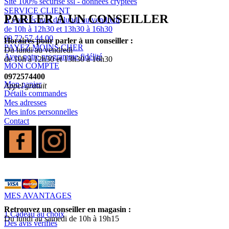
Site 100% sécurisé ssl - données cryptées
SERVICE CLIENT
PARLER À UN CONSEILLER
A votre écoute du lundi au vendredi
de 10h à 12h30 et 13h30 à 16h30
09 72 57 44 00
Horaires pour parler à un conseiller :
PAYEZ MOINS CHER
Du lundi au vendredi
Avec notre programme fidélité
de 10h à 12h30 et 13h30 à 16h30
MON COMPTE
0972574400
Mon panier
Appel gratuit
Détails commandes
Mes adresses
Mes infos personnelles
Contact
MES AVANTAGES
Retrouvez un conseiller en magasin :
1 Cadeau au choix
Du lundi au samedi de 10h à 19h15
Des avis vérifiés