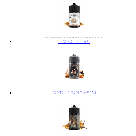
CLASSIC US 50ML
CAPITAINE BARLOW 50ML