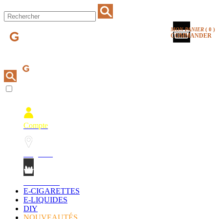
MON PANIER
(
0
)
COMMANDER
Compte
Magasins
Mon Panier
E-CIGARETTES
E-LIQUIDES
DIY
NOUVEAUTÉS